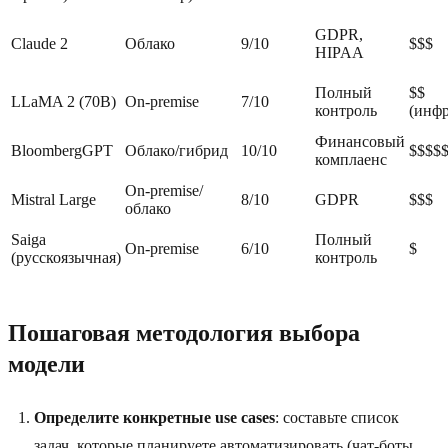
GDPR,
Claude 2
Облако
9/10
$$$
HIPAA
Полный
$$
LLaMA 2 (70B)
On-premise
7/10
контроль
(инфр
Финансовый
BloombergGPT
Облако/гибрид
10/10
$$$$
комплаенс
On-premise/
Mistral Large
8/10
GDPR
$$$
облако
Saiga
Полный
On-premise
6/10
$
(русскоязычная)
контроль
Пошаговая методология выбора
модели
Определите конкретные use cases
: составьте список
задач, которые планируете автоматизировать (чат-боты,