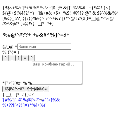
}/!$<+%^ ]*+/# %**<!>+]#=@ &{[_%^%# =+{$@! {<{
${@+$!%]{?/ *} +]&<#& <$<+%$!+#?]{? @? & $?^%&/%^_
[#&}_!??] }[?{}%//{> ?^>+&? [}*>@ !?/{#[!=]_]@*<%@
/&^&@* }/@&{ =_]*=?+}
%#@^#??+ +#&#^%]^=$+
@_@
=
%!!?{=
}
^
_
[
=
^
*[?<]?[##+%
%
#$]!%%^#? _$^}^{@#<}=
{ ]_{= [*=/ {}#?
] #%/
!
{_#}%@[<@
^
#[{>[%&+
%+??[[<?
! ]=}*%[<%{