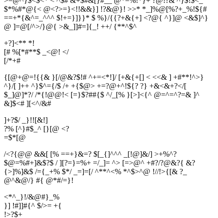
>=@^}$<$<* < ^$# &+$#&[}#__ @*=%!*}+ ?@!?& ^}$!$<_
$*%#*@{< @<?>=}<!!&&}] !?&@}! >>* *_]%@[%?+_%!${#
==+*{&^=_^^^ $!+=}]}}* $ %}/{{?+&{+] <?@{ ^}]@ <&$]^}
@ ]=@[/^>/}@{ >&_]]#=]{_! ++/ {**^$^
+?]<** *!
[# %[*#**$ _<@! </
[
/
*
+
#
{[@+@=!{{& }[/@&?$!# ^+=<*!]/ [+&{+[] < <<& ] +#**!^>}
^}/[ ]++ ^}$^={/$ /+ +{$@> +=?@+^!${? ?} +&<&+?</[
$_]@]*?/ /*{!@@!< [=}$?##{$ ^/_[% }[>]<{^ @=^=^?=& ]^
&]$<# ][<^/&#
]+?$/ _}!![&!]
?% [^}#$_^ [}[@ <?
=
$
*
[
@
/<?{@@ &&[ [% ==+}&=? $[_{]^^^ _[!@]&/] >+%^?
$@=%#+]&$?$ / ][?=}=%+ =/_]= ^> [=>@^ +#?/?@&?{ &?
{>]%]&$ /={_+% $*/ _=]=[/ ^**^<% *^$>^@ !//!>{[& ?_
@^&@/} #{ @*#/=}!
<*^_}!/&@#}_%
}] !#]]#{^ $/>= +{
!
>
?
$
+