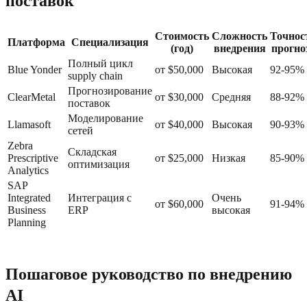
поставок
Стоимость
Сложность
Точнос
Платформа
Специализация
(год)
внедрения
прогно
Полный цикл
Blue Yonder
от $50,000
Высокая
92-95%
supply chain
Прогнозирование
ClearMetal
от $30,000
Средняя
88-92%
поставок
Моделирование
Llamasoft
от $40,000
Высокая
90-93%
сетей
Zebra
Складская
Prescriptive
от $25,000
Низкая
85-90%
оптимизация
Analytics
SAP
Integrated
Интеграция с
Очень
от $60,000
91-94%
Business
ERP
высокая
Planning
Пошаговое руководство по внедрению
AI