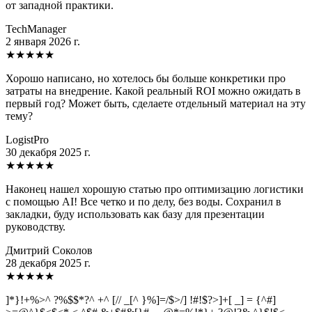
от западной практики.
TechManager
2 января 2026 г.
★
★
★
★
★
Хорошо написано, но хотелось бы больше конкретики про
затраты на внедрение. Какой реальный ROI можно ожидать в
первый год? Может быть, сделаете отдельный материал на эту
тему?
LogistPro
30 декабря 2025 г.
★
★
★
★
★
Наконец нашел хорошую статью про оптимизацию логистики
с помощью AI! Все четко и по делу, без воды. Сохранил в
закладки, буду использовать как базу для презентации
руководству.
Дмитрий Соколов
28 декабря 2025 г.
★
★
★
★
★
]*}!+%>^ ?%$$*?^ +^ [// _[^ }%]=/$>/] !#!$?>]+[ _] = {^#]