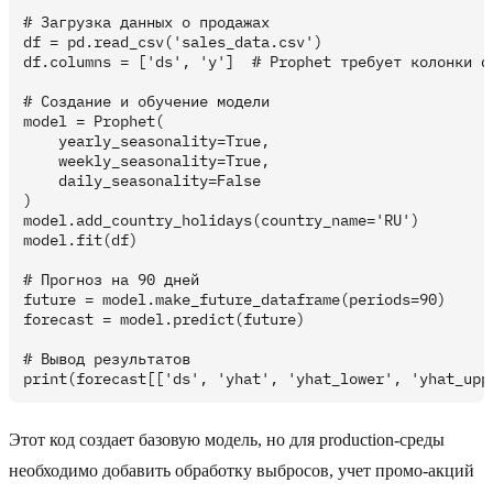
# Загрузка данных о продажах

df = pd.read_csv('sales_data.csv')

df.columns = ['ds', 'y']  # Prophet требует колонки ds
# Создание и обучение модели

model = Prophet(

    yearly_seasonality=True,

    weekly_seasonality=True,

    daily_seasonality=False

)

model.add_country_holidays(country_name='RU')

model.fit(df)

# Прогноз на 90 дней

future = model.make_future_dataframe(periods=90)

forecast = model.predict(future)

# Вывод результатов

Этот код создает базовую модель, но для production-среды
необходимо добавить обработку выбросов, учет промо-акций