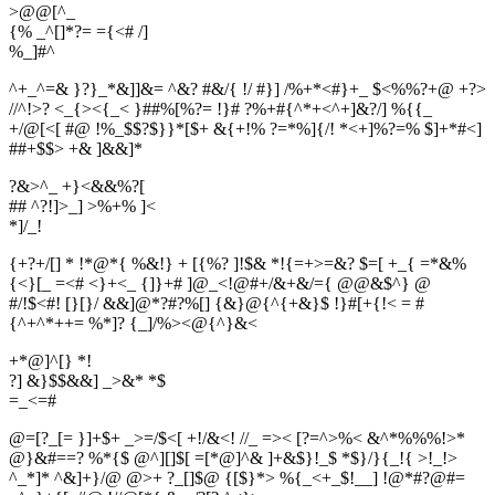
>@@[^_
{% _^[]*?= ={<# /]
%
_
]
#
^
^+_^=& }?}_*&]]&= ^&? #&/{ !/ #}] /%+*<#}+_ $<%%?+@ +?>
//^!>? <_{><{_< }##%[%?= !}# ?%+#{^*+<^+]&?/] %{{_
+/@[<[ #@ !%_$$?$}}*[$+ &{+!% ?=*%]{/! *<+]%?=% $]+*#<]
##+$$> +& ]&&]*
?&>^_ +}<&&%?[
## ^?!]>_] >%+% ]<
*
]
/
_
!
{+?+/[] * !*@*{ %&!} + [{%? ]!$& *!{=+>=&? $=[ +_{ =*&%
{<}[_ =<# <}+<_ {]}+# ]@_<!@#+/&+&/={ @@&$^} @
#/!$<#! [}[}/ &&]@*?#?%[] {&}@{^{+&}$ !}#[+{!< = #
{^+^*++= %*]? {_]/%><@{^}&<
+*@]^[} *!
?] &}$$&&] _>&* *$
=
_
<
=
#
@=[?_[= }]+$+ _>=/$<[ +!/&<! //_ =>< [?=^>%< &^*%%%!>*
@}&#==? %*{$ @^][]$[ =[*@]^& ]+&$}!_$ *$}/}{_!{ >!_!>
^_*]* ^&]+}/@ @>+ ?_[]$@ {[$}*> %{_<+_$!__] !@*#?@#=