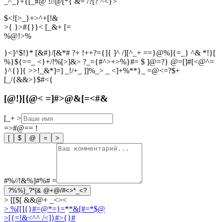
_^_}+{[_#@ !//@[*{ &= /?[? ^<}>
$<![>_}+>^+[!&
>{ }>#{}}< [_&+ [=
%
@
!
>
%
}<]^$!}* [&#}/[&*# ?+ !++?={]{ ]^ /][^_+ ==}@%]{=_} ^& *!}[
%}${==_ <}+/!%[>]&> ?_={#^>+>%}#= $ ]@=?} @=[]#[<@^=
}^{}]{ >>!_&*]=] _!/+_ ]]%_> _ <]+%**}_ =@<=?$+
[_/{&&>}$#<{
[@!}[{@< =]#>@&[=<#&
[_+
>
=>#@==
!
[
$
@
=
>
#%//!&%]#%#
=
?%%}_?*{& @+@/#<>*_<?
> [[$[ &&@+ _<><
> %[[
]
{}#=@*=}=
*
*&[#=*$@
>[{=!&<^
^ /<]}#>{}#