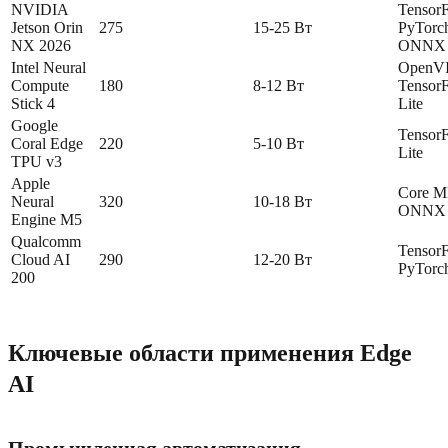
NVIDIA
Tensor
Jetson Orin
275
15-25 Вт
PyTorc
NX 2026
ONNX
Intel Neural
OpenV
Compute
180
8-12 Вт
Tensor
Stick 4
Lite
Google
Tensor
Coral Edge
220
5-10 Вт
Lite
TPU v3
Apple
Core M
Neural
320
10-18 Вт
ONNX
Engine M5
Qualcomm
Tensor
Cloud AI
290
12-20 Вт
PyTorc
200
Ключевые области применения Edge
AI