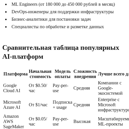
ML Engineers (от 180 000 до 450 000 рублей в месяц)
DevOps-инженеры для поддержки инфраструктуры
Бизнес-аналитики для постановки задач
Специалисты по обработке и разметке данных
Сравнительная таблица популярных
AI-платформ
Начальная
Модель
Сложность
Платформа
Лучше всего д
стоимость
оплаты
внедрения
Компании с
Google
От $0.50/
Pay-per-
Средняя
Google-
Cloud AI
час
use
экосистемой
Enterprise с
Microsoft
Подписка
От $1/час
Средняя
Microsoft
Azure AI
+ usage
инфраструктур
Amazon
От $0.05/
Pay-per-
Масштабируем
AWS
Высокая
час
use
ML-проекты
SageMaker