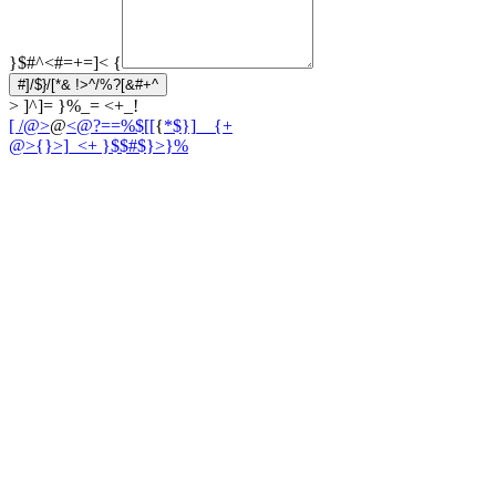
}$#^<#=+=]<
{
#]/$}/[*& !>^/%?[&#+^
> ]^]= }%_= <+_!
[ /@>
@
<@?==%$[[
{
*$}]__{+
@>{}>]_<
+ }$$#$}>}%