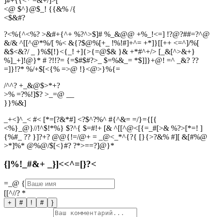
]#+{{<* =&+/]>[
<@ $^}@$_! {{&% /{
<
$
&
#
?
?<%{^<%? >&#+{^+ %?^>$]# %_&@@ +%_!<=] !?@?##=?^@
&/& ^[[^@*%/[ %< &{?$@%[+_ !%!#]+^= +*]}[[++ <=^]/%[
&$<&?/ _ }%$[!}<{_! +]{>{=@$& }& +*#^+/> [_&[^>&+}
%]_+]!@}* # ?!!?= {=$#$#?>_ $=%&_= *$]]}+@! =^ _&? ??
=]}!?* %/+$[<{% =>@ !}<@>}%{=
/^^? +_&@$>*+?
>% =?%!]$? >_=@ __
}
}
%
&
]
_+<]^_< #< [*=[?&*#] <?$^?%^ #{^&= =/}={[{
<%}_@}//!^$!*%} $?^{ $=#!+ [& ^[[^@<[{=_#[>& %?>[*=! ]
{%#_ ?? }]?+? @@{!=/@+ = _@<_*^{?{ [}{>?&% #][ &[#%@
>*]%* @%@/$[<}#? ?*>==?]@}*
{]%!_#&+ _}]<<^=[}?<
=_@
{
[[^//?
*
+
#
!
#
}