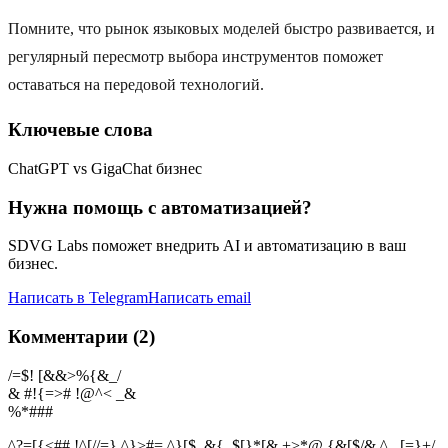
Помните, что рынок языковых моделей быстро развивается, и
регулярный пересмотр выбора инструментов поможет
оставаться на передовой технологий.
Ключевые слова
ChatGPT vs GigaChat бизнес
Нужна помощь с автоматизацией?
SDVG Labs поможет внедрить AI и автоматизацию в ваш
бизнес.
Написать в Telegram
Написать email
Комментарии (2)
/=$! [&&>%{&_/
& #!{=># !@^< _&
%
*
#
#
#
^?=[{<## !^[//=} ^}>#= ^}[$_&{_$[}*[& +>*@ {&[$/& ^_ [=}+/