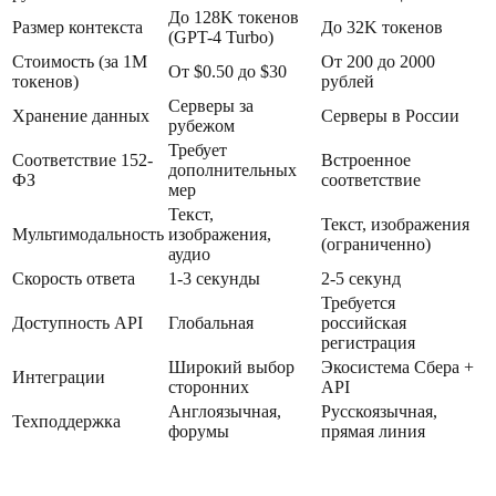
До 128K токенов
Размер контекста
До 32K токенов
(GPT-4 Turbo)
Стоимость (за 1M
От 200 до 2000
От $0.50 до $30
токенов)
рублей
Серверы за
Хранение данных
Серверы в России
рубежом
Требует
Соответствие 152-
Встроенное
дополнительных
ФЗ
соответствие
мер
Текст,
Текст, изображения
Мультимодальность
изображения,
(ограниченно)
аудио
Скорость ответа
1-3 секунды
2-5 секунд
Требуется
Доступность API
Глобальная
российская
регистрация
Широкий выбор
Экосистема Сбера +
Интеграции
сторонних
API
Англоязычная,
Русскоязычная,
Техподдержка
форумы
прямая линия