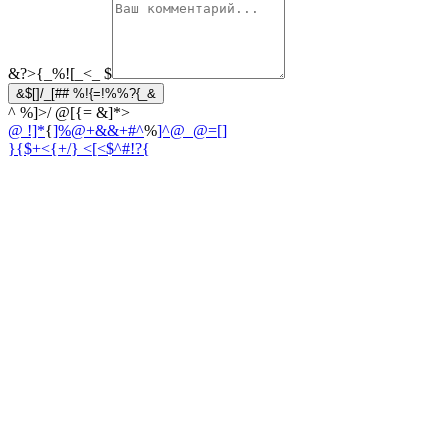
&?>{_%![_<_
$
&$[]/_[## %!{=!%%?{_&
^ %]>/ @[{= &]*>
@ !]*
{
]%@+&&+#^
%
]^@_@=[]
}{$+<{+/
} <[<$^#!?{