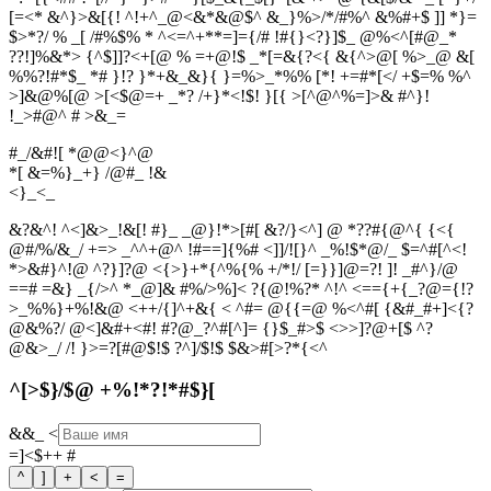
[=<* &^}>&[{! ^!+^_@<&*&@$^ &_}%>/*/#%^ &%#+$ ]] *}=
$>*?/ % _[ /#%$% * ^<=^+**=]={/# !#{}<?}]$_ @%<^[#@_*
??!]%&*> {^$]]?<+[@ % =+@!$ _*[=&{?<{ &{^>@[ %>_@ &[
%%?!#*$_ *# }!? }*+&_&}{ }=%>_*%% [*! +=#*[</ +$=% %^
>]&@%[@ >[<$@=+ _*? /+}*<!$! }[{ >[^@^%=]>& #^}!
!_>#@^ # >&_=
#_/&#![ *@@<}^@
*[ &=%}_+} /@#_ !&
<
}
_
<
_
&?&^! ^<]&>_!&[! #}_ _@}!*>[#[ &?/}<^] @ *??#{@^{ {<{
@#/%/&_/ +=> _^^+@^ !#==]{%# <]]/![}^ _%!$*@/_ $=^#[^<!
*>&#}^!@ ^?}]?@ <{>}+*{^%{% +/*!/ [=}}]@=?! ]! _#^}/@
==# =&} _{/>^ *_@]& #%/>%]< ?{@!%?* ^!^ <=={+{_?@={!?
>_%%}+%!&@ <++/{]^+&{ < ^#= @{{=@ %<^#[ {&#_#+]<{?
@&%?/ @<]&#+<#! #?@_?^#[^]= {}$_#>$ <>>]?@+[$ ^?
@&>_/ /! }>=?[#@$!$ ?^]/$!$ $&>#[>?*{<^
^[>$}/$@ +%!*?!*#$}[
&&_
<
=]<$++
#
^
]
+
<
=