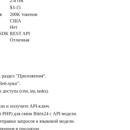
2-4 сек
$3-15
в
200K токенов
США
Нет
 SDK
REST API
Отличная
в раздел "Приложения".
Веб-хуки".
оступа (crm, im, tasks).
ли и получите API-ключ.
 PHP) для связи Bitrix24 с API модели.
отправки запросов к языковой модели.
дрением в продакшн.