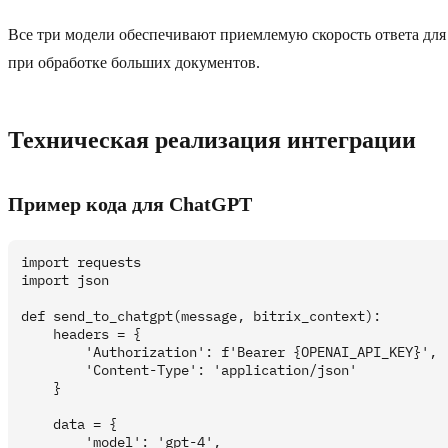
Все три модели обеспечивают приемлемую скорость ответа для 
при обработке больших документов.
Техническая реализация интеграции
Пример кода для ChatGPT
import requests

import json

def send_to_chatgpt(message, bitrix_context):

    headers = {

        'Authorization': f'Bearer {OPENAI_API_KEY}',

        'Content-Type': 'application/json'

    }

    data = {

        'model': 'gpt-4',
