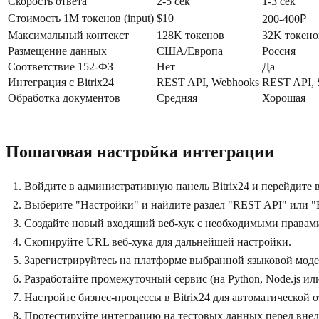
Скорость ответа
2-5 сек
1-3 сек
Стоимость 1M токенов (input)
$10
200-400₽
Максимальный контекст
128K токенов
32K токено
Размещение данных
США/Европа
Россия
Соответствие 152-ФЗ
Нет
Да
Интеграция с Bitrix24
REST API, Webhooks
REST API,
Обработка документов
Средняя
Хорошая
Пошаговая настройка интеграции
Войдите в административную панель Bitrix24 и перейдите 
Выберите "Настройки" и найдите раздел "REST API" или "
Создайте новый входящий веб-хук с необходимыми правами д
Скопируйте URL веб-хука для дальнейшей настройки.
Зарегистрируйтесь на платформе выбранной языковой моде
Разработайте промежуточный сервис (на Python, Node.js или
Настройте бизнес-процессы в Bitrix24 для автоматической 
Протестируйте интеграцию на тестовых данных перед вне