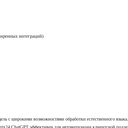
сширенных интеграций)
дель с широкими возможностями обработки естественного языка
itrix24 ChatGPT эффективен для автоматизации клиентской подде