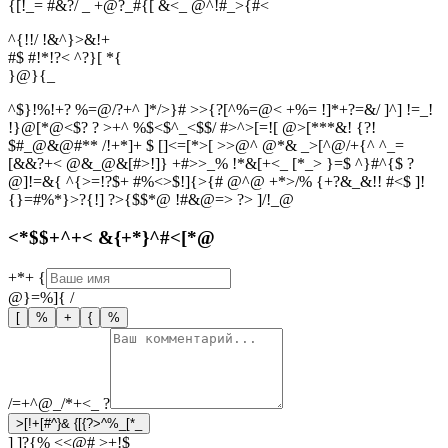
{[!_= #&?/ _ +@?_#{[ &<_ @^!#_>{#<
^{!!/ !&^}>&!+
#$ #!*!?< ^?}[ *{
}
@
}
{
_
^$}!%!+? %=@/?+^ ]*/>}# >>{?[^%=@< +%= !]*+?=&/ ]^] !=_!
!}@[*@<$? ? >+^ %$<$^_<$$/ #>^>[=![ @>[***&! {?!
$#_@&@#** /!+*]+ $ []<=[*>[ >>@^ @*& _>[^@/+{^ ^_=
[&&?+< @&_@&[#>!]} +#>>_% !*&[+<_ [*_> }=$ ^}#^{$ ?
@]!=&{ ^{>=!?$+ #%<>$!]{>{# @^@ +*>/% {+?&_&!! #<$ ]!
{}=#%*}>?{!] ?>{$$*@ !#&@=> ?> ]/!_@
<*$$+^+< &{+*}^#<[*@
+*+
{
@}=%]{
/
[
%
+
{
%
/=+^@_/*+<_
?
>[!+[#^}& {[{?>^%_[*_
] ]?{% <<@# >+!$