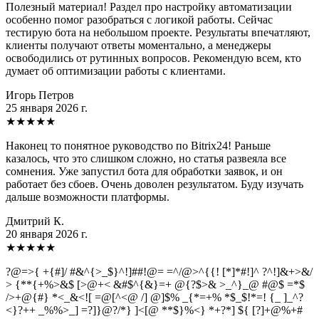
Полезный материал! Раздел про настройку автоматизации
особенно помог разобраться с логикой работы. Сейчас
тестирую бота на небольшом проекте. Результаты впечатляют,
клиенты получают ответы моментально, а менеджеры
освободились от рутинных вопросов. Рекомендую всем, кто
думает об оптимизации работы с клиентами.
Игорь Петров
25 января 2026 г.
★
★
★
★
★
Наконец то понятное руководство по Bitrix24! Раньше
казалось, что это слишком сложно, но статья развеяла все
сомнения. Уже запустил бота для обработки заявок, и он
работает без сбоев. Очень доволен результатом. Буду изучать
дальше возможности платформы.
Дмитрий К.
20 января 2026 г.
★
★
★
★
★
?@=>{ +{#]/ #&^{>_$}^!]##!@= =^/@>^{{! [*]*#!]^ ?^!]&+>&/
> {**{+%>&$ [>@+< &#$^{&}=+ @{?$>& >_^}_@ #@$ =*$
/>+@{#} *<_&<![ =@[^<@ /] @]$% _{*=+% *$_$!*=! {_ ]_^?
<}?++ _%%>_] =?]}@?/*} ]<[@ **$}%<} *+?*] ${ [?]+@%+#