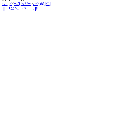
< {[?
?
+//{^/*!+
>
>?{@]/*]
]]_[!@/<
/ %?!_{#]$!