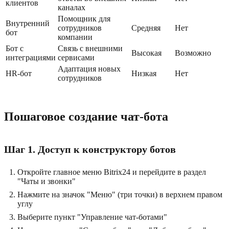
клиентов
каналах
Помощник для
Внутренний
сотрудников
Средняя
Нет
бот
компании
Бот с
Связь с внешними
Высокая
Возможно
интеграциями
сервисами
Адаптация новых
HR-бот
Низкая
Нет
сотрудников
Пошаговое создание чат-бота
Шаг 1. Доступ к конструктору ботов
Откройте главное меню Bitrix24 и перейдите в раздел
"Чаты и звонки"
Нажмите на значок "Меню" (три точки) в верхнем правом
углу
Выберите пункт "Управление чат-ботами"