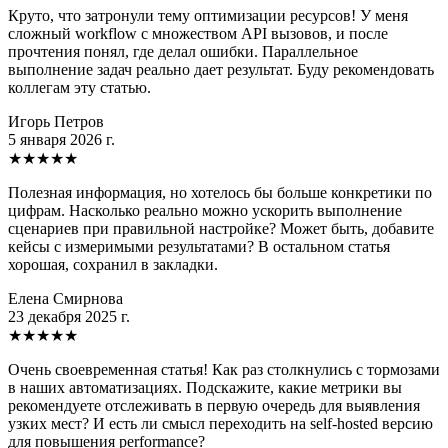
Круто, что затронули тему оптимизации ресурсов! У меня
сложный workflow с множеством API вызовов, и после
прочтения понял, где делал ошибки. Параллельное
выполнение задач реально дает результат. Буду рекомендовать
коллегам эту статью.
Игорь Петров
5 января 2026 г.
★
★
★
★
★
Полезная информация, но хотелось бы больше конкретики по
цифрам. Насколько реально можно ускорить выполнение
сценариев при правильной настройке? Может быть, добавите
кейсы с измеримыми результатами? В остальном статья
хорошая, сохранил в закладки.
Елена Смирнова
23 декабря 2025 г.
★
★
★
★
★
Очень своевременная статья! Как раз столкнулись с тормозами
в наших автоматизациях. Подскажите, какие метрики вы
рекомендуете отслеживать в первую очередь для выявления
узких мест? И есть ли смысл переходить на self-hosted версию
для повышения performance?