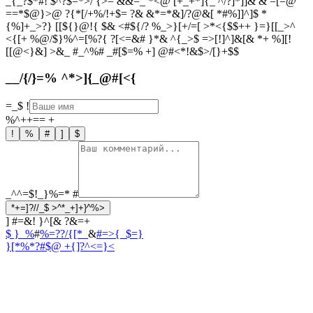
_{_?$*#! $^?$=*>/ {>= &&=_ *<@ [+_+*]{_ ^/?]*]]& & =[=@
==*$@}>@ ?{*[/+%/!+$= ?& &*=*&]/?@&[ *#%]]^]$ *
{%]+_>?} [[${}@!{ $& <#${/? %_>}[+/=[ >*<{$$++ }=}[[_>^
<{[+ %@/$}%^=[%?{ ?[<=&# }*& ^{_>$ =>[!]^]&[& *+ %][!
[[@<}&] >&_ #_^%# _#[$=% +] @#<*!&$>/[}+$$
__/{/}=% ^*>]{_@#[<{
=_$
!
%^++==
+
!
%
#
]
$
_^^=$!_}%=*
#
*+=]?//_$ >^*_+]+}^%>
] #=&! }^[& ?&=+
$ }_%
#
%=??/{[*_
&
#=>{_$=}
}[*%*?#$
@ +{]?^<=}<