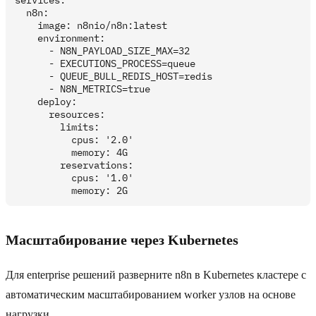
services:

  n8n:

    image: n8nio/n8n:latest

    environment:

      - N8N_PAYLOAD_SIZE_MAX=32

      - EXECUTIONS_PROCESS=queue

      - QUEUE_BULL_REDIS_HOST=redis

      - N8N_METRICS=true

    deploy:

      resources:

        limits:

          cpus: '2.0'

          memory: 4G

        reservations:

          cpus: '1.0'

Масштабирование через Kubernetes
Для enterprise решений разверните n8n в Kubernetes кластере с
автоматическим масштабированием worker узлов на основе
нагрузки.