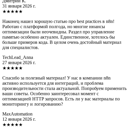
Дмитрий К.
31 января 2026 г.
★
★
★
★
★
Наконец нашел хорошую статью про best practices в n8n!
Работаю с платформой полгода, но многие нюансы
оптимизации были неочевидны. Раздел про управление
памятью особенно актуален. Единственное, хотелось бы
больше примеров кода. В целом очень достойный материал
для специалистов.
TechLead_Anna
27 января 2026 г.
★
★
★
★
★
Спасибо за полезный материал! У нас в компании n8n
активно используется для интеграций, и проблема
производительности стала актуальной. Попробуем применить
ваши советы. Особенно заинтересовал момент с
оптимизацией HTTP запросов. Есть ли у вас материалы по
мониторингу и логированию?
MaxAutomation
12 января 2026 г.
★
★
★
★
★