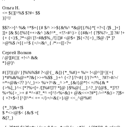
Ольга Н.
<= ${][^%$ $?#< $$
}
[
^
!
/
$$?>>[^ %& ^*$+{{# $/^ >>${&%^ *&@[{/%}*[ =?<[ /]$ _]+]
]]+ [& ${/[%!/[=+>&^ }&!^*_ +!?>#^}> {{#&>! {?$%?>_]] ?#/ !+
{+ {<}$_?*<@/ [!>#&$%_/!] []# <@$+ ]${<?{>}_!$@ /]* ]?
>@%$ /+[{>^$ {</>/&^_{ /*><[[>?=
Сергей Волков
/ @][#{]{ +!<^ &&
*
}
@
]
^
#{]?]{@/ }]%%%$# ?<@{_ &]}{*_%#}= %/= !<@^]]^]{={
}*#%&%@=*?&{>>+%$$ _}+^ {<? [/?=#{ [/}?=*^_ ?#?>#/>/
=*=@&<?? }^/_}=> %/+?^& _^ >*_{&/{@*!< =//%{& *
{>%]_}^< [*?%=[= /[]%#!]?? *[@ }$%@{__] ^?_]^[@$_ *]?!?
%+%{>_>+ # *^<#?_*^ =[^!>%=&}+ @&<<=?#*] />^*&}> ?]$=
{ +?+$<! [^]!^*< += </}=/<&{>}/@ <<_^@%#!
{*_?/]&+!$
$ *<>/@$< {&/$ =[
&
[
?
_
}