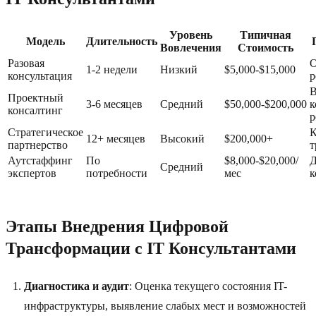
Уровень
Типичная
Модель
Длительность
Вовлечения
Стоимость
Разовая
О
1-2 недели
Низкий
$5,000-$15,000
консультация
р
В
Проектный
3-6 месяцев
Средний
$50,000-$200,000
к
консалтинг
р
Стратегическое
К
12+ месяцев
Высокий
$200,000+
партнерство
т
Аутстаффинг
По
$8,000-$20,000/
Д
Средний
экспертов
потребности
мес
к
Этапы Внедрения Цифровой
Трансформации с IT Консультантами
Диагностика и аудит
: Оценка текущего состояния IT-
инфраструктуры, выявление слабых мест и возможностей