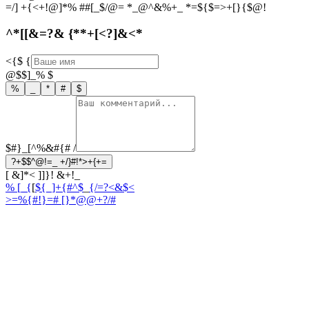
=/] +{<+!@]*% ##[_$/@= *_@^&%+_ *=${$=>+[}{$@!
^*[[&=?& {**+[<?]&<*
<{$
{
@$$]_%
$
%
_
*
#
$
$#}_[^%&#{#
/
?+$$^@!=_ +/}#!*>+{+=
[ &]*< ]]}! &+!_
% [_{
[
${_]+{#^$
_
{/=?<&$<
>=%{#!}=
# [}*@@+?/#