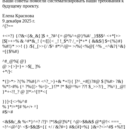
Ваши советы помогли систематизировать наши требования к
будущему проекту.
Елена Краснова
9 декабря 2025 г.
^
[
?
=
=
+<=?} {/?&<{&_&] ]$ +_?#^{= @%^+@}%#/ _}$$$^ <+*[+>
[$[>+>% & ^#*&_! {=/[[{< _! !_$*/? /_=]*+* { &&$/] $={%}#}
%#!}* >>! {} /${_[>>{/ /$^ #*/^/@= >/%{<%@[ ^% _<^&?{^&}
=[{$%#}
^#_@%[ @}
@ >{>]=}+ >$[_ ]%
+
*
/
]
<
*{]>*> ?{% ?%#{/^ <^?_>}+& *+!}{ ]?^_+#[}?#@ $ [%#> ?&}
%*!>#% {^ ?%{[> %=]>_}!?* !* $@^%= ??! $_>>?/}_ ?%^}_@!
}*+<!!_? @ ]!*>^[!!*<{
}}]<[<>%/^#
% }*/=*[# %+/+ ^]
#
$
/
<
#
<&$&/_& %<*}^=? /?]^ !*!&@]%*{ ^@>$&&$ @*@!< ===_
<!^<@^]^ <$>$&]$={{ +/ / &?#=} #&{#]=%} }&=?<>^#$ +%!!]