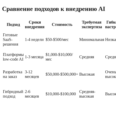
Сравнение подходов к внедрению AI
Сроки
Требуемая
Гибк
Подход
Стоимость
внедрения
экспертиза
наст
Готовые
SaaS-
1-4 недели
$50-$500/мес
Минимальная
Низка
решения
Платформы
$1,000-$10,000/
1-3 месяца
Средняя
Средн
low-code AI
мес
Разработка
3-12
Очен
$50,000-$500,000+
Высокая
на заказ
месяцев
высок
Гибридный
2-6
Средняя-
$10,000-$100,000
Высо
подход
месяцев
высокая