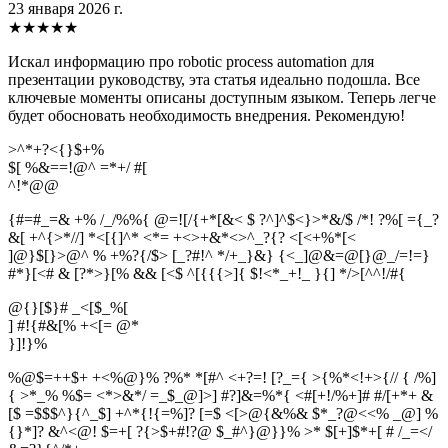
23 января 2026 г.
★
★
★
★
★
Искал информацию про robotic process automation для
презентации руководству, эта статья идеально подошла. Все
ключевые моменты описаны доступным языком. Теперь легче
будет обосновать необходимость внедрения. Рекомендую!
>^*+?<{}$+%
$[ %&==!@^ =*+/ #[
^
!
*
@
@
{#=#_=& +% /_/%%{ @=![/{+*[&< $ ?^]^$<}>*&/$ /*! ?%[ ={_?
&[ +^{>*//] *<[{]^* <*= +<>+&*<>^_?{? <[<+%*[<
]@}$[}>@^ % +%?{/$> [_?#!^ */+_}&} {<_]@&=@[}@_/=!=}
#*}[<# & [?*>}[% && [<$ ^[{{{>]{ $!<*_+!_ }{] */>[^^!/#{
@{}[$}# _<[$_%[
] #!{#&[% +<[= @*
}
]
!
}
%
%@$=++$+ +<%@}% ?%* *[#^ <+?=! [?_={ >{%*<!+>{// { /%]
{ >*_% %$= <*>&*/ =_$_@]>] #?]&=%*{ <#[+!/%+]# #/[+*+ &
[$ =$$$^}{^_$] +^*{!{=%]? [=$ <[>@{&%& $*_?@<<% _@] %
{}*]? &^<@! $=+[ ?{>$+#!?@ $_#^}@}}% >* $[+]$*+[ # /_=</