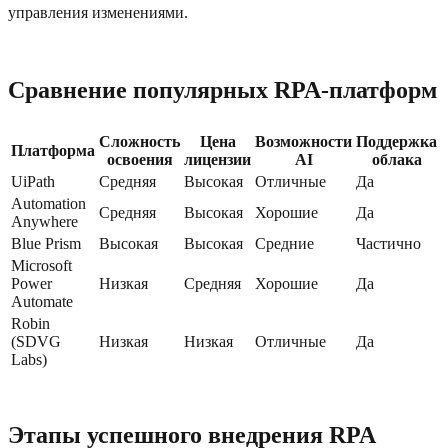
управления изменениями.
Сравнение популярных RPA-платформ
Сложность
Цена
Возможности
Поддержка
Платформа
освоения
лицензии
AI
облака
UiPath
Средняя
Высокая
Отличные
Да
Automation
Средняя
Высокая
Хорошие
Да
Anywhere
Blue Prism
Высокая
Высокая
Средние
Частично
Microsoft
Power
Низкая
Средняя
Хорошие
Да
Automate
Robin
(SDVG
Низкая
Низкая
Отличные
Да
Labs)
Этапы успешного внедрения RPA