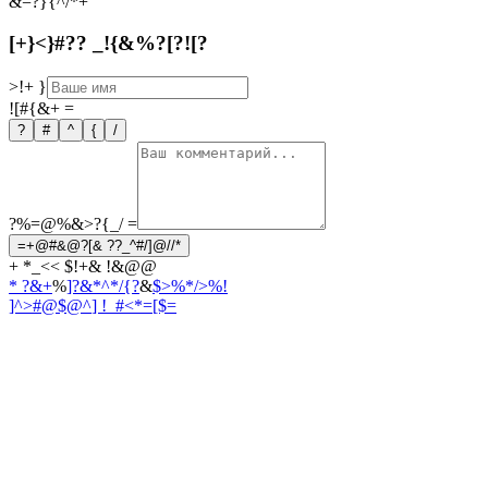
&=?}{^/*+
[+}<}#?? _!{&%?[?![?
>!+
}
![#{&+
=
?
#
^
{
/
?%=@%&>?{_/
=
=+@#&@?[& ??_^#/]@//*
+ *_<< $!+& !&@@
* ?&+
%
]?&*^*/{?
&
$>%*/>%!
]^>#@$@^
] !_#<*=[$=