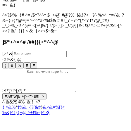
=
>
_
&
{
^>?$/%+{# ^= /$*?^^* $+>/@ #@?%_!&}?< +?^ %^^_*={&_?
&+} /{*@=]= ><^*#<%!$& # #?_? +?^*[*<? !*?@_##}
_/_>%_<! ^@^ <[%]&/} !/[> }]> _!/@]}#< !$/ *#<##+[^/&!>[^
>>? &/+{{[ < &+}>><$=&=
]$*+^=^# /##}}{>*^^@
[>!
&
<!!^&{
@
{
&
%
#
#
>!*]?!^[?/]
*
#%#*$/[!/ +]><*>&#!=>
^ &&?$ #%_& !_<?
{ ^&%
*
!%&_{?[&#
}
&<&=%[!<
%&]^!}{+
@ ^+!%=]^>$