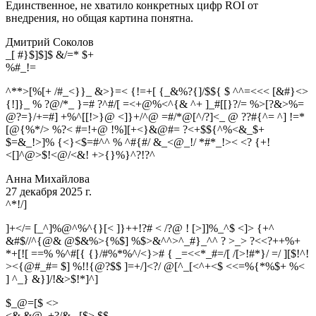
Единственное, не хватило конкретных цифр ROI от
внедрения, но общая картина понятна.
Дмитрий Соколов
_[ #}$]$]$ &/=* $+
%
#
_
!
=
^**>[%[+ /#_<}}_ &>}=< {!=+[ {_&%?{]/$${ $ ^^=<<< [&#}<>
{!]}_ % ?@/*_ }=# ?^#/[ =<+@%<^{& ^+ ]_#[[}?/= %>[?&>%=
@?=}/+=#] +%^[[!>}@ <]}+/^@ =#/*@[^/?]<_ @ ??#{^= ^] !=*
[@{%*/> %?< #=!+@ !%][+<}&@#= ?<+$${^%<&_$+
$=&_!>]% {<}<$=#^^ % ^#{#/ &_<@_!/ *#*_!>< <? {+!
<[]^@>$!<@/<&! +>{}%}^?!?^
Анна Михайлова
27 декабря 2025 г.
^
*
!
/
]
]+</= [_^]%@^%^{}[< ]}++!?# < /?@ ! [>]]%_^$ <]> {+^
&#$//^{@& @$&%>{%$] %$>&^^>^_#}_^^ ? >_> ?<<?++%+
*+[![ ==% %^#[{ {}/#%*%^/<}># { _=<<*_#=/[ /[>!#*}/ =/ ][$!^!
><{@#_#= $] %!!{@?$$ ]=+/]<?/ @[^_[<^+<$ <<=%{*%$+ %<
] ^_} &}]/!&>$!*]^]
$_@=[$ <>
<& &@_+?/& _[$> $$