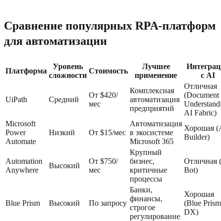
Сравнение популярных RPA-платформ
для автоматизации
Уровень
Лучшее
Интеграц
Платформа
Стоимость
сложности
применение
с AI
Отличная
Комплексная
От $420/
(Document
UiPath
Средний
автоматизация
мес
Understand
предприятий
AI Fabric)
Microsoft
Автоматизация
Хорошая (
Power
Низкий
От $15/мес
в экосистеме
Builder)
Automate
Microsoft 365
Крупный
Automation
От $750/
бизнес,
Отличная 
Высокий
Anywhere
мес
критичные
Bot)
процессы
Банки,
Хорошая
финансы,
Blue Prism
Высокий
По запросу
(Blue Prism
строгое
DX)
регулирование