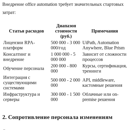
Внедрение office automation требует значительных стартовых
затрат:
Диапазон
Статья расходов
стоимости
Примечания
(руб.)
Лицензии RPA-
500 000 - 3 000
UiPath, Automation
платформ
000/год
Anywhere, Blue Prism
Консалтинг и
1 000 000 - 5
Зависит от сложности
внедрение
000 000
процессов
200 000 - 800
Курсы, сертификация,
Обучение персонала
000
тренинги
Интеграция с
500 000 - 2 000
API, middleware,
существующими
000
кастомные решения
системами
Инфраструктура и
300 000 - 1 500
Облачные или on-
серверы
000
premise решения
2. Сопротивление персонала изменениям