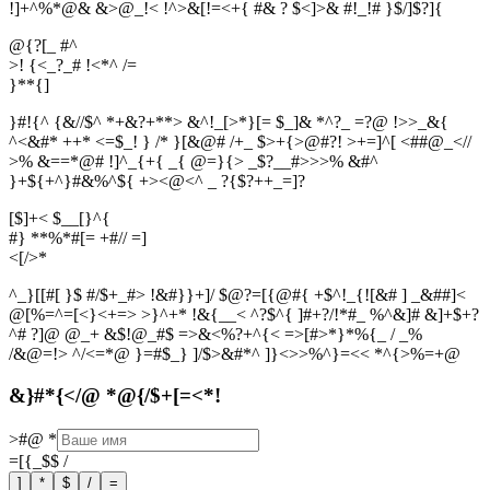
!]+^%*@& &>@_!< !^>&[!=<+{ #& ? $<]>& #!_!# }$/]$?]{
@{?[_ #^
>! {<_?_# !<*^ /=
}
*
*
{
]
}#!{^ {&//$^ *+&?+**> &^!_[>*}[= $_]& *^?_ =?@ !>>_&{
^<&#* ++* <=$_! } /* }[&@# /+_ $>+{>@#?! >+=]^[ <##@_<//
>% &==*@# !]^_{+{ _{ @=}{> _$?__#>>>% &#^
}+${+^}#&%^${ +><@<^ _ ?{$?++_=]?
[$]+< $__[}^{
#} **%*#[= +#// =]
<
[
/
>
*
^_}[[#[ }$ #/$+_#> !&#}}+]/ $@?=[{@#{ +$^!_{![&# ] _&##]<
@[%=^=[<}<+=> >}^+* !&{__< ^?$^{ ]#+?/!*#_ %^&]# &]+$+?
^# ?]@ @_+ &$!@_#$ =>&<%?+^{< =>[#>*}*%{_ / _%
/&@=!> ^/<=*@ }=#$_} ]/$>&#*^ ]}<>>%^}=<< *^{>%=+@
&}#*{</@ *@{/$+[=<*!
>#@
*
=[{_$$
/
]
*
$
/
=