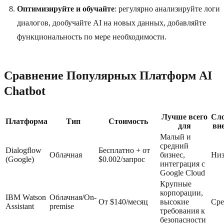
Оптимизируйте и обучайте
: регулярно анализируйте логи
диалогов, дообучайте AI на новых данных, добавляйте
функциональность по мере необходимости.
Сравнение Популярных Платформ AI
Chatbot
Лучше всего
Сл
Платформа
Тип
Стоимость
для
вн
Малый и
средний
Dialogflow
Бесплатно + от
Облачная
бизнес,
Низ
(Google)
$0.002/запрос
интеграция с
Google Cloud
Крупные
корпорации,
IBM Watson
Облачная/On-
От $140/месяц
высокие
Сре
Assistant
premise
требования к
безопасности