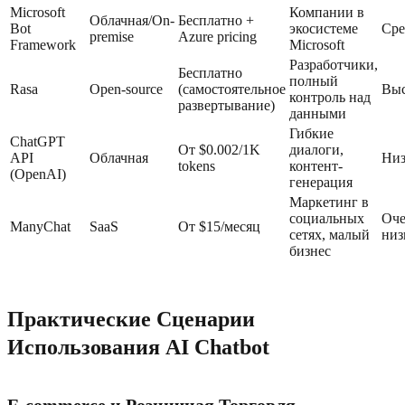
Microsoft
Компании в
Облачная/On-
Бесплатно +
Bot
экосистеме
Сре
premise
Azure pricing
Framework
Microsoft
Разработчики,
Бесплатно
полный
Rasa
Open-source
(самостоятельное
Выс
контроль над
развертывание)
данными
Гибкие
ChatGPT
От $0.002/1K
диалоги,
API
Облачная
Низ
tokens
контент-
(OpenAI)
генерация
Маркетинг в
социальных
Оче
ManyChat
SaaS
От $15/месяц
сетях, малый
низ
бизнес
Практические Сценарии
Использования AI Chatbot