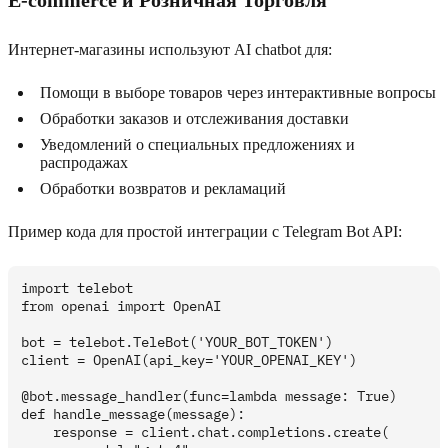
E-commerce и Розничная Торговля
Интернет-магазины используют AI chatbot для:
Помощи в выборе товаров через интерактивные вопросы
Обработки заказов и отслеживания доставки
Уведомлений о специальных предложениях и
распродажах
Обработки возвратов и рекламаций
Пример кода для простой интеграции с Telegram Bot API:
import telebot

from openai import OpenAI

bot = telebot.TeleBot('YOUR_BOT_TOKEN')

client = OpenAI(api_key='YOUR_OPENAI_KEY')

@bot.message_handler(func=lambda message: True)

def handle_message(message):

    response = client.chat.completions.create(
