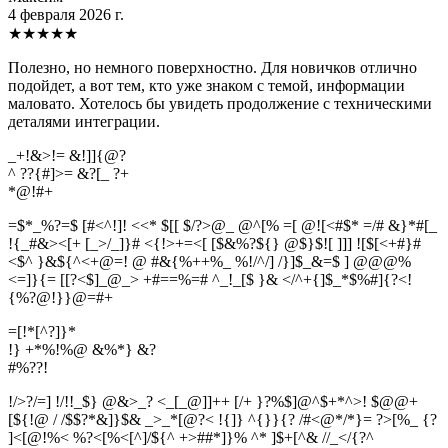
4 февраля 2026 г.
★
★
★
★
★
Полезно, но немного поверхностно. Для новичков отлично
подойдет, а вот тем, кто уже знаком с темой, информации
маловато. Хотелось бы увидеть продолжение с техническими
деталями интеграции.
_+!&>!= &!]]{@?
^ ??{#]>= &?[_ ?+
*
@
!
#
+
=$*_%?=$ [#<^!]! <<* $[[ $/?>@_ @^[% =[ @![<#$* =/# &}*#[_
!{_#&><[+ [_>/_]}# <{!>+=<[ [$&%?${} @$}$![ ]]] ![$[<+#}#
<$^ }&${^<+@=! @ #&{%++%_ %!/^/] /}]$_&=$ ] @@@%
<=]}{= [[?<$]_@_> +#==%=# ^_!_[$ }& </^+{]$_*$%#]{?<!
{%?@!}}@=#+
=[!*[^?]}*
!} +*%!%@ &%*} &?
#
%
?
?
!
!/>?/=] !/!!_$} @&>_? <_[_@]]++ [/+ }?%$]@^$+*^>! $@@+
[${!@ / /$$?*&]}$& _>_*[@?< !{]} ^{}}{? /#<@*/*}= ?>[%_ {?
]<[@!%< %?<[%<[^]/${^ +>##*]}% ^* ]$+[^& //_</{?^