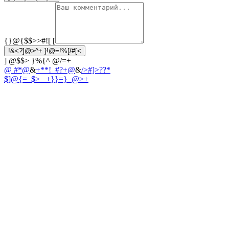
{}@{$$>>#![
[
!&<?]@>^+ }!@=!%[/#[<
] @$$> }%{^ @/=+
@ #*@
&
+**!_#?+@
&
/>#]>??*
$]@{=_$>
_ +}}=}_@>+