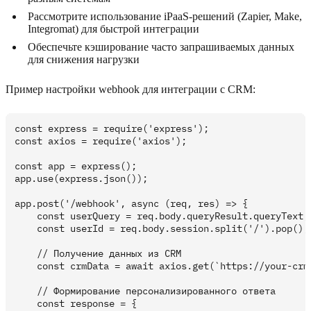
Рассмотрите использование iPaaS-решений (Zapier, Make,
Integromat) для быстрой интеграции
Обеспечьте кэширование часто запрашиваемых данных
для снижения нагрузки
Пример настройки webhook для интеграции с CRM:
const express = require('express');

const axios = require('axios');

const app = express();

app.use(express.json());

app.post('/webhook', async (req, res) => {

    const userQuery = req.body.queryResult.queryText;

    const userId = req.body.session.split('/').pop();

    // Получение данных из CRM

    const crmData = await axios.get(`https://your-crm.
    // Формирование персонализированного ответа

    const response = {
