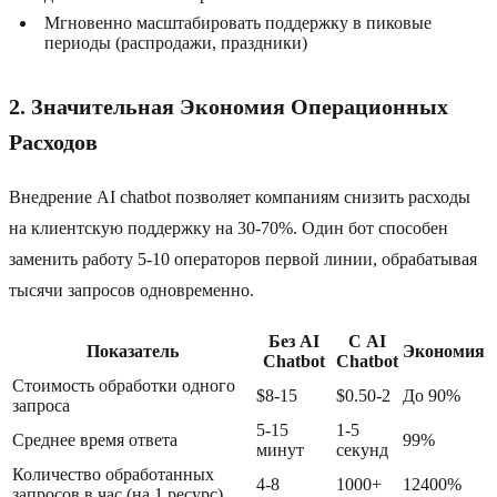
Мгновенно масштабировать поддержку в пиковые
периоды (распродажи, праздники)
2. Значительная Экономия Операционных
Расходов
Внедрение AI chatbot позволяет компаниям снизить расходы
на клиентскую поддержку на 30-70%. Один бот способен
заменить работу 5-10 операторов первой линии, обрабатывая
тысячи запросов одновременно.
Без AI
С AI
Показатель
Экономия
Chatbot
Chatbot
Стоимость обработки одного
$8-15
$0.50-2
До 90%
запроса
5-15
1-5
Среднее время ответа
99%
минут
секунд
Количество обработанных
4-8
1000+
12400%
запросов в час (на 1 ресурс)