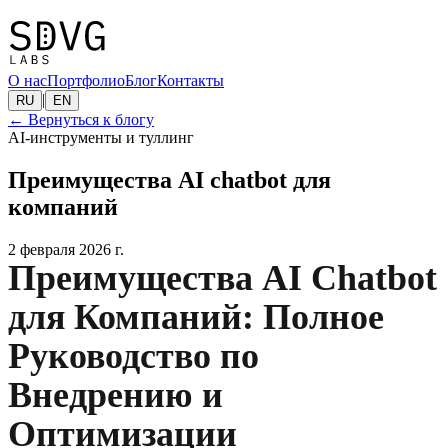
О нас
Портфолио
Блог
Контакты
|
RU
EN
←
Вернуться к блогу
AI-инструменты и туллинг
Преимущества AI chatbot для
компаний
2 февраля 2026 г.
Преимущества AI Chatbot
для Компаний: Полное
Руководство по
Внедрению и
Оптимизации