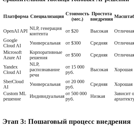
Стоимость
Простота
Платформа
Специализация
Масштаб
(мес.)
внедрения
NLP, генерация
OpenAI API
от $20
Высокая
Отлична
контента
Google
Универсальная
от $300
Средняя
Отлична
Cloud AI
Microsoft
Корпоративные
от $500
Средняя
Отлична
Azure AI
решения
NLP,
Yandex
от 15 000
распознавание
Высокая
Хорошая
Cloud AI
руб.
речи
SberCloud
от 20 000
Универсальная
Средняя
Хорошая
AI
руб.
Custom ML
от 500 000
Зависит 
Индивидуальная
Низкая
решение
руб.
архитект
Этап 3: Пошаговый процесс внедрения