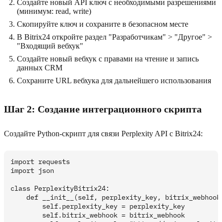
Создайте новый API ключ с необходимыми разрешениями
(минимум: read, write)
Скопируйте ключ и сохраните в безопасном месте
В Bitrix24 откройте раздел "Разработчикам" > "Другое" >
"Входящий вебхук"
Создайте новый вебхук с правами на чтение и запись
данных CRM
Сохраните URL вебхука для дальнейшего использования
Шаг 2: Создание интеграционного скрипта
Создайте Python-скрипт для связи Perplexity API с Bitrix24:
import requests

import json

class PerplexityBitrix24:

    def __init__(self, perplexity_key, bitrix_webhook)
        self.perplexity_key = perplexity_key

        self.bitrix_webhook = bitrix_webhook
