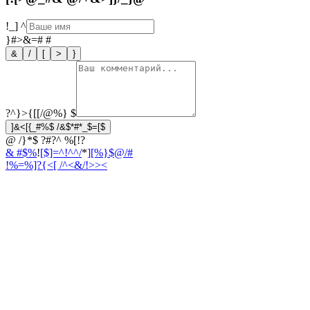
!_]
^
}#>&=#
#
&
/
[
>
}
?^}>{[[/@%}
$
]&<[{_#%$ /&$*#*_$=[$
@ /}*$ ?#?^ %[!?
& #$%
!
[$]=^!^^/
*
][%}$@/#
!%=%]?{<
[ /^<&/!>><