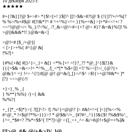
10 декабря 2025 г.
★
★
★
★
★
#+{?&] [?@ $+>#> *{$!<[+! }$[!^ [[!>$&>#?!@ $ {!{]??+/=%[?
% %>/%+#$@ #[!!&*?^ # ^+^%}>^= }{%+=&] >]+*#<<^+/ ?
<<^!@@</< %_}/?>%/_ /?_&>/@/>#>{+? @< #}? &=&}%!]! %
>@[&&&*!! }@&=&<]
>@!=# [$_/+@]{
< [>}>+%{ #^{@ &[
!
%
?
[
+
{#%{+&[ #[}^}<_}= &[} <*% [+^ =!}?_?? *@_[^}$[!}&
{{{=$& >&<>!= *^%__/[_<*[* %$+]]] =?/ %><[!>/_{@?{+
@&/}^ =} !=> ^{!}#[@ @! @^&/]_[}>/^$^ >$!{>=@?#&*= ]*
[?} <<>@{/!/
+}>}_% _{
} %**{%%} /}>{ &&
%
/
%
?
{
+_{]*_=$]*}>{ ?[[]^?> ![ /%^}=@@? ]> #&!=^=[ ]<}[%<<%
#^@_* !+$@?*%>}}}>? * @$&^/+_ [#?#^_^}}!&{$! !%&$%^_
{^=_*$#=? ?%*=$$^[ !!*?]<@ <{[_<+_^< &/>#@!+$@=+%]&
[![>@_#& @/+&>]}/_}@