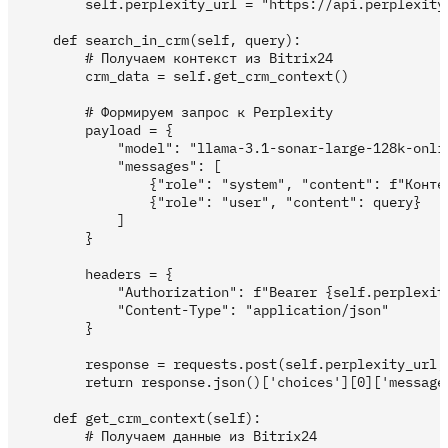
        self.perplexity_url = "https://api.perplexity.
    def search_in_crm(self, query):

        # Получаем контекст из Bitrix24

        crm_data = self.get_crm_context()

        # Формируем запрос к Perplexity

        payload = {

            "model": "llama-3.1-sonar-large-128k-onlin
            "messages": [

                {"role": "system", "content": f"Контек
                {"role": "user", "content": query}

            ]

        }

        headers = {

            "Authorization": f"Bearer {self.perplexity
            "Content-Type": "application/json"

        }

        response = requests.post(self.perplexity_url, 
        return response.json()['choices'][0]['message'
    def get_crm_context(self):

        # Получаем данные из Bitrix24
