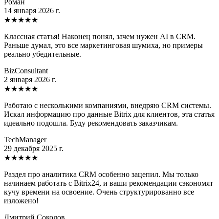
Роман
14 января 2026 г.
★
★
★
★
★
Классная статья! Наконец понял, зачем нужен AI в CRM.
Раньше думал, это все маркетинговая шумиха, но примеры
реально убедительные.
BizConsultant
2 января 2026 г.
★
★
★
★
★
Работаю с несколькими компаниями, внедряю CRM системы.
Искал информацию про данные Bitrix для клиентов, эта статья
идеально подошла. Буду рекомендовать заказчикам.
TechManager
29 декабря 2025 г.
★
★
★
★
★
Раздел про аналитика CRM особенно зацепил. Мы только
начинаем работать с Bitrix24, и ваши рекомендации сэкономят
кучу времени на освоение. Очень структурированно все
изложено!
Дмитрий Соколов