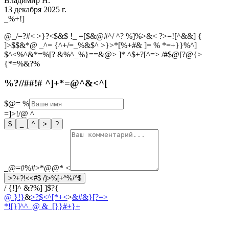
Владимир Н.
13 декабря 2025 г.
_
%
+
!
]
@_/=?#< >}?<$&$ !_ =[$&@#^/ ^? %]%>&< ?>=![^&&] {
]>$$&*@ _^= {^+/=_%&$^ >}>*[%+#& ]= % *=+}}%^]
$^<%^&*=%[? &%^_%}==&@> ]* ^$+?[^=> /#$@[?@{>
{*=%&?%
%?//##!# ^]+*=@^&<^[
$@=
%
=]>!/@
^
$
_
^
>
?
_@=#%#>*@@*
<
>?+?!<<#$ /}>%[+^%/^$
/ {!]^ &?%] ]$?{
@ }!}
&
>?$<^[*+<
>
&#&}[?=>
*![}]^^_
@ &_[}}#+}+