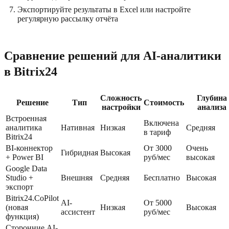
Экспортируйте результаты в Excel или настройте
регулярную рассылку отчёта
Сравнение решений для AI-аналитики
в Bitrix24
Сложность
Глубина
Решение
Тип
Стоимость
настройки
анализа
Встроенная
Включена
аналитика
Нативная
Низкая
Средняя
в тариф
Bitrix24
BI-коннектор
От 3000
Очень
Гибридная
Высокая
+ Power BI
руб/мес
высокая
Google Data
Studio +
Внешняя
Средняя
Бесплатно
Высокая
экспорт
Bitrix24.CoPilot
AI-
От 5000
(новая
Низкая
Высокая
ассистент
руб/мес
функция)
Сторонние AI-