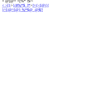
+ @[@= +[%* !$/<
< >[}
>
}/#%*$_]*
>
!={<[@{{
}^[/@^[@
} %*$@_@$[!