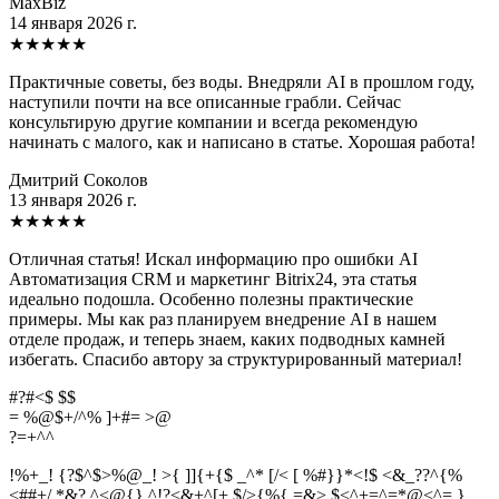
MaxBiz
14 января 2026 г.
★
★
★
★
★
Практичные советы, без воды. Внедряли AI в прошлом году,
наступили почти на все описанные грабли. Сейчас
консультирую другие компании и всегда рекомендую
начинать с малого, как и написано в статье. Хорошая работа!
Дмитрий Соколов
13 января 2026 г.
★
★
★
★
★
Отличная статья! Искал информацию про ошибки AI
Автоматизация CRM и маркетинг Bitrix24, эта статья
идеально подошла. Особенно полезны практические
примеры. Мы как раз планируем внедрение AI в нашем
отделе продаж, и теперь знаем, каких подводных камней
избегать. Спасибо автору за структурированный материал!
#?#<$ $$
= %@$+/^% ]+#= >@
?
=
+
^
^
!%+_! {?$^$>%@_! >{ ]]{+{$ _^* [/< [ %#}}*<!$ <&_??^{%
<##+/ *&? ^<@{} ^!?<&+^[+ $/>{%{ =&> $<^+=^=*@<^= }