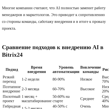
Многие компании считают, что AI полностью заменит работу
менеджеров и маркетологов. Это приводит к сопротивлению
со стороны команды, саботажу внедрения и в итоге к провалу
проекта.
Сравнение подходов к внедрению AI в
Bitrix24
Время
Уровень
Вовлечение
Подход
Рис
внедрения
автоматизации
команды
Резкий
Выс
1-2 недели
80-90%
Низкое
переход
70%
Поэтапное
Низ
2-3 месяца
60-70%
Высокое
внедрение
20%
Пилотный
1 месяц +
50-60% на
Сре
Среднее
проект
масштабирование
старте
40%
Гибридная
40-50% с
Очень
Мин
1.5-2 месяца