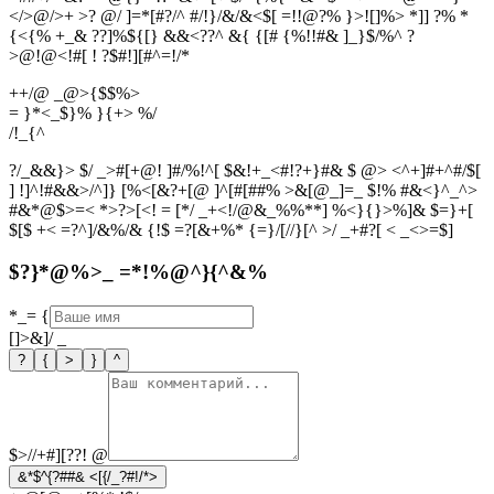
</>@/>+ >? @/ ]=*[#?/^ #/!}/&/&<$[ =!!@?% }>![]%> *]] ?% *
{<{% +_& ??]%${[} &&<??^ &{ {[# {%!!#& ]_}$/%^ ?
>@!@<!#[ ! ?$#!][#^=!/*
++/@ _@>{$$%>
= }*<_$}% }{+> %/
/
!
_
{
^
?/_&&}> $/ _>#[+@! ]#/%!^[ $&!+_<#!?+}#& $ @> <^+]#+^#/$[
] !]^!#&&>/^]} [%<[&?+[@ ]^[#[##% >&[@_]=_ $!% #&<}^_^>
#&*@$>=< *>?>[<! = [*/ _+<!/@&_%%**] %<}{}>%]& $=}+[
$[$ +< =?^]/&%/& {!$ =?[&+%* {=}/[//}[^ >/ _+#?[ < _<>=$]
$?}*@%>_ =*!%@^}{^&%
*_=
{
[]>&]/
_
?
{
>
}
^
$>//+#][??!
@
&*$^{?##& <[{/_?#!/*>