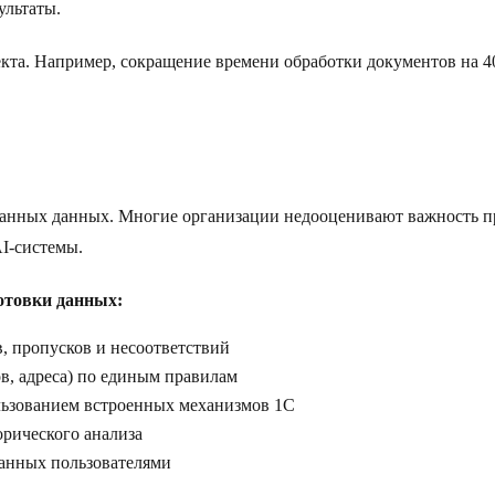
ультаты.
кта. Например, сокращение времени обработки документов на 
ванных данных. Многие организации недооценивают важность пр
I-системы.
отовки данных:
в, пропусков и несоответствий
в, адреса) по единым правилам
льзованием встроенных механизмов 1C
орического анализа
данных пользователями