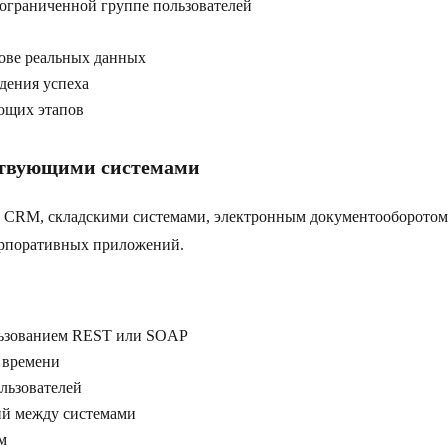
ограниченной группе пользователей
нове реальных данных
дения успеха
ующих этапов
ствующими системами
 с CRM, складскими системами, электронным документооборотом
орпоративных приложений.
льзованием REST или SOAP
 времени
льзователей
ий между системами
м