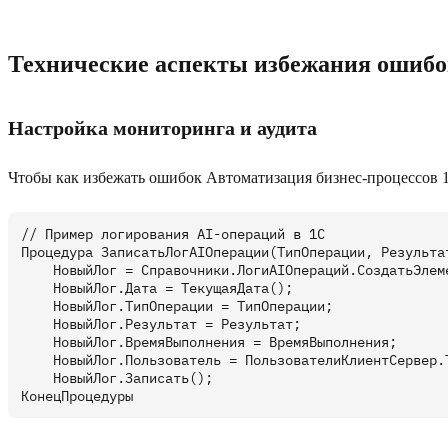
Технические аспекты избежания ошиб
Настройка мониторинга и аудита
Чтобы как избежать ошибок Автоматизация бизнес-процессов 
// Пример логирования AI-операций в 1C

Процедура ЗаписатьЛогAIОперации(ТипОперации, Результат
    НовыйЛог = Справочники.ЛогиAIОпераций.СоздатьЭлеме
    НовыйЛог.Дата = ТекущаяДата();

    НовыйЛог.ТипОперации = ТипОперации;

    НовыйЛог.Результат = Результат;

    НовыйЛог.ВремяВыполнения = ВремяВыполнения;

    НовыйЛог.Пользователь = ПользователиКлиентСервер.Т
    НовыйЛог.Записать();
