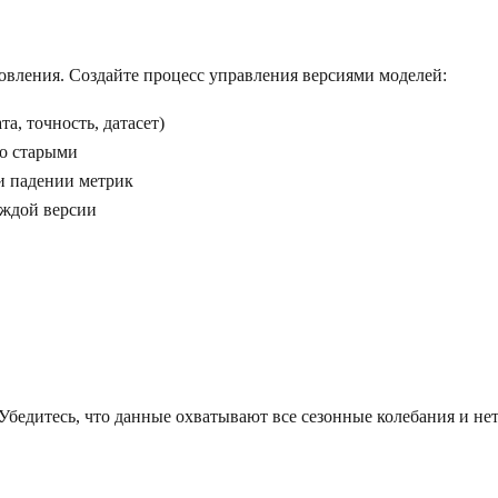
овления. Создайте процесс управления версиями моделей:
а, точность, датасет)
со старыми
и падении метрик
аждой версии
бедитесь, что данные охватывают все сезонные колебания и нети