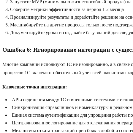
Запустите MVP (минимально жизнеспособный продукт) на 
Соберите метрики эффективности за период 1-2 месяца
Проанализируйте результаты и доработайте решение на ос
Масштабируйте на другие процессы только после подтверж
Документируйте уроки и создавайте базу знаний для след
Ошибка 6: Игнорирование интеграции с суще
Многие компании используют 1C не изолированно, а в связке
процессов 1C включают обязательный учет всей экосистемы к
Ключевые точки интеграции:
API-соединения между 1C и внешними системами с испо
Синхронизация справочников и номенклатуры в реальном
Единая система аутентификации для упрощения работы по
Централизованное логирование для отслеживания операц
Механизмы отката транзакций при сбоях в любой из систе