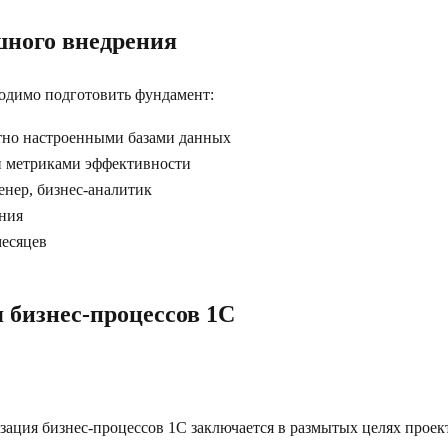
шного внедрения
одимо подготовить фундамент:
ктно настроенными базами данных
и метриками эффективности
енер, бизнес-аналитик
ния
месяцев
 бизнес-процессов 1C
зация бизнес-процессов 1C заключается в размытых целях прое