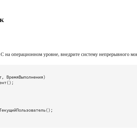
ок
1C на операционном уровне, внедрите систему непрерывного мо
, ВремяВыполнения)

нт();

екущийПользователь();
