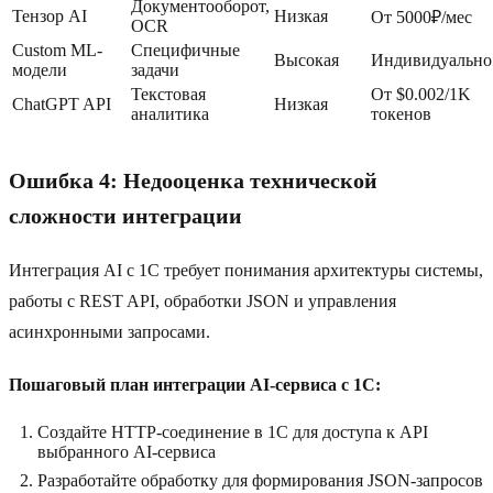
Документооборот,
Тензор AI
Низкая
От 5000₽/мес
OCR
Custom ML-
Специфичные
Высокая
Индивидуально
модели
задачи
Текстовая
От $0.002/1K
ChatGPT API
Низкая
аналитика
токенов
Ошибка 4: Недооценка технической
сложности интеграции
Интеграция AI с 1C требует понимания архитектуры системы,
работы с REST API, обработки JSON и управления
асинхронными запросами.
Пошаговый план интеграции AI-сервиса с 1C:
Создайте HTTP-соединение в 1C для доступа к API
выбранного AI-сервиса
Разработайте обработку для формирования JSON-запросов