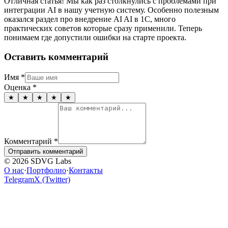
Отличная статья! Мы как раз столкнулись с проблемами при
интеграции AI в нашу учетную систему. Особенно полезным
оказался раздел про внедрение AI AI в 1C, много
практических советов которые сразу применили. Теперь
понимаем где допустили ошибки на старте проекта.
Оставить комментарий
Имя
*
Оценка
*
★
★
★
★
★
Комментарий
*
Отправить комментарий
© 2026 SDVG Labs
О нас
·
Портфолио
·
Контакты
Telegram
X (Twitter)