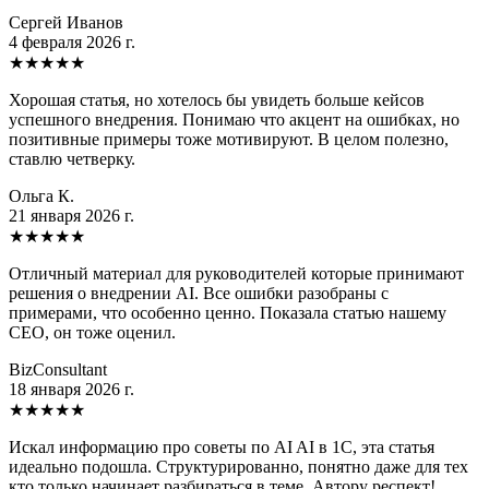
Сергей Иванов
4 февраля 2026 г.
★
★
★
★
★
Хорошая статья, но хотелось бы увидеть больше кейсов
успешного внедрения. Понимаю что акцент на ошибках, но
позитивные примеры тоже мотивируют. В целом полезно,
ставлю четверку.
Ольга К.
21 января 2026 г.
★
★
★
★
★
Отличный материал для руководителей которые принимают
решения о внедрении AI. Все ошибки разобраны с
примерами, что особенно ценно. Показала статью нашему
CEO, он тоже оценил.
BizConsultant
18 января 2026 г.
★
★
★
★
★
Искал информацию про советы по AI AI в 1C, эта статья
идеально подошла. Структурированно, понятно даже для тех
кто только начинает разбираться в теме. Автору респект!