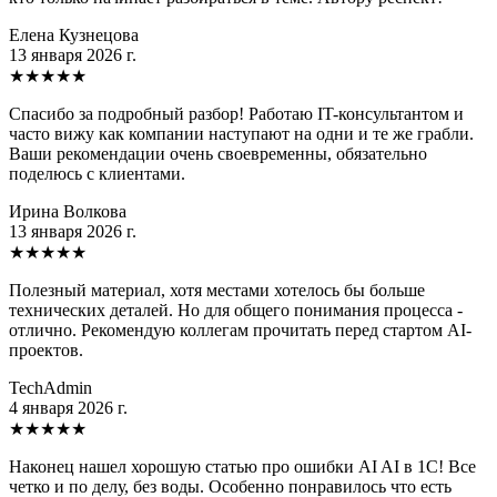
Елена Кузнецова
13 января 2026 г.
★
★
★
★
★
Спасибо за подробный разбор! Работаю IT-консультантом и
часто вижу как компании наступают на одни и те же грабли.
Ваши рекомендации очень своевременны, обязательно
поделюсь с клиентами.
Ирина Волкова
13 января 2026 г.
★
★
★
★
★
Полезный материал, хотя местами хотелось бы больше
технических деталей. Но для общего понимания процесса -
отлично. Рекомендую коллегам прочитать перед стартом AI-
проектов.
TechAdmin
4 января 2026 г.
★
★
★
★
★
Наконец нашел хорошую статью про ошибки AI AI в 1C! Все
четко и по делу, без воды. Особенно понравилось что есть