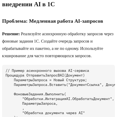
внедрении AI в 1C
Проблема: Медленная работа AI-запросов
Решение:
Реализуйте асинхронную обработку запросов через
фоновые задания 1C. Создайте очередь запросов и
обрабатывайте их пакетно, а не по одному. Используйте
кэширование для часто повторяющихся запросов.
// Пример асинхронного вызова AI-сервиса

Процедура ОтправитьЗапросВAI(Документ)

    ПараметрыЗапроса = Новый Структура;

    ПараметрыЗапроса.Вставить("ДокументСсылка", Докуме
    ФоновыеЗадания.Выполнить(

        "Обработки.ИнтеграцияAI.ОбработатьДокумент",

        ПараметрыЗапроса,

        ,

        "Обработка документа через AI"
