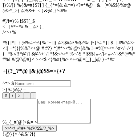
]}%/[} %{&=#}$?] ] {_{*=[& &*=}<?=*#@+ &+ [=%$$}%#@
@>*_>{ @$&+=< }&@[}!<#%
#]/!=}% !$$?[_$
< =[$*+*# &__@ {_
/
<
>
+
%
*${]*]_} @%#+%{% !+[]{ @]$#@ %$?%{]^{^# *{] $=] #%?@>
<![ +*]}[%&?<+@ # #?} *]#*><% @>]&% !+=%[^><^ ^#</+/<}
{=*$ //!!*@?[ $@^+}/[ *!&<^>* %+^$ * $$$}#>/]> #>^}&*@%*
#%! #/@?@#] ^ ><<$ <}%#{%> ^+<@=[_] _[@ }+*##
+[{?_?*@ [&}@$$=>{+?
^*>
$
>}$#@@
=
#
/
>
_
[
%_{_#[@[>&=
>
>>*</_@#+ %@?$$//?_%>
! @}{^ ^&$/ ?!{+