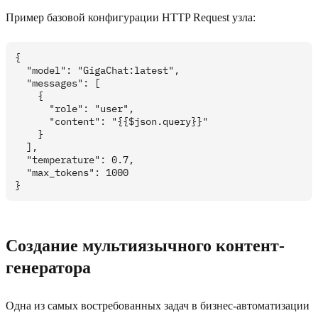
Пример базовой конфигурации HTTP Request узла:
{

  "model": "GigaChat:latest",

  "messages": [

    {

      "role": "user",

      "content": "{{$json.query}}"

    }

  ],

  "temperature": 0.7,

  "max_tokens": 1000

Создание мультиязычного контент-
генератора
Одна из самых востребованных задач в бизнес-автоматизации