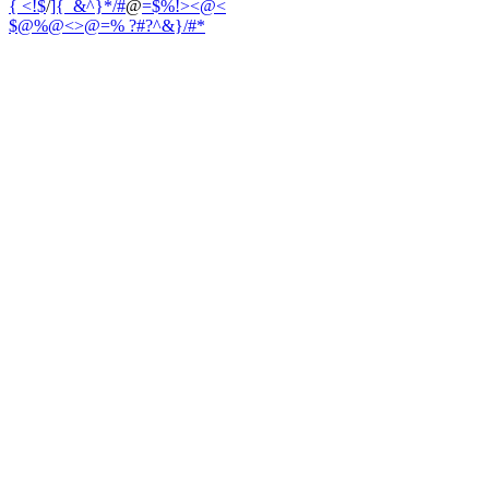
{ <!$
/
]{_&^}*/#
@
=$%!><@<
$@%@<>@=
% ?#?^&}/#*