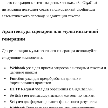
— это генерация контент на разных языках. n8n GigaChat
интеграция позволяет создать полноценный pipeline для
автоматического перевода и адаптации текстов.
Архитектура сценария для мультиязычной
генерации
Для реализации мультиязычного генератора используйте
следующие компоненты:
Webhook узел
для приема запросов с исходным текстом и
целевым языком
Function узел
для предобработки данных и
формирования промптов
HTTP Request узел
для обращения к GigaChat API
Switch узел
для маршрутизации контент по языкам
Set узел
для форматирования финального результата
Webhook Response
для возврата сгенерированного