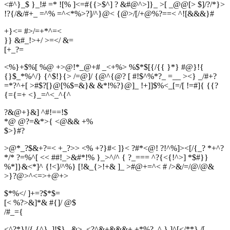
<#^}_$ }_!# =* ![% ]<=#{{>$^] ? &#@^>]}_ >[ _@@[> $]/?/*}>
!?{/&/#+_ =^% =^<*%>?]/^}@< {@>/[/+@%?==< ^![&&&}#
+}<= #>/=+*^=<
}} &#_!>+/ >=</ &=
[
+
_
?
=
<%}+$%[ %@ +>@!*_@+# _<+%> %$*$[{/{{ }*} #@}!{
{}$_*%^/} {^$!}{> /=@]/ {@^{@? [ #!$^%*?_ =__ ><} _/#+?
=*?^+[ >#$?[}@[%$=&}& &*!%?}@]_ !+]]$%<_[=/[ !=#]{ {{?
{={=+ <}_=^<_^{^
?&@+}&] ^#!==!$
*@ @?=&*>{ <@&& +%
$
>
}
#
?
>@*_?$&+?=< +_?>> <% +?}#< ]}< ?#*<@! ?!^%]><[/{_? *+^?
*/* ?=%^[ << ##!_>&#*!% }_>^/^ { ?_=== ^?{<{!^>] *$#}}
%*]}&<*]^ {!<]/^%} [!&_{>!+& ]_ >#@+=^< # />&/=/@/@&
>}?@>^<=>+@+>
$*%</ ]+=?$*$=
[< %?>&]*& #{]/ @$
/
#
_
=
{
<^?*}!/{ {^}_]!$}_ &>_<?^&+&&&+ +*%?_^ } ]^[</**} /[