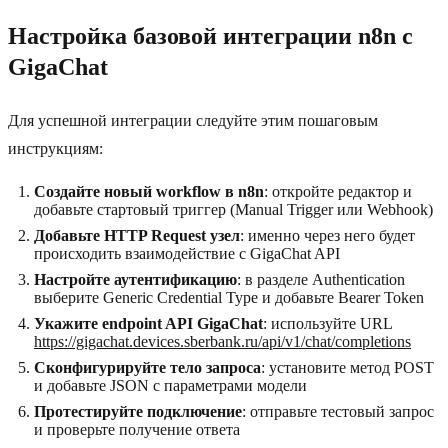
Настройка базовой интеграции n8n с
GigaChat
Для успешной интеграции следуйте этим пошаговым
инструкциям:
Создайте новый workflow в n8n
: откройте редактор и
добавьте стартовый триггер (Manual Trigger или Webhook)
Добавьте HTTP Request узел
: именно через него будет
происходить взаимодействие с GigaChat API
Настройте аутентификацию
: в разделе Authentication
выберите Generic Credential Type и добавьте Bearer Token
Укажите endpoint API GigaChat
: используйте URL
https://gigachat.devices.sberbank.ru/api/v1/chat/completions
Сконфигурируйте тело запроса
: установите метод POST
и добавьте JSON с параметрами модели
Протестируйте подключение
: отправьте тестовый запрос
и проверьте получение ответа