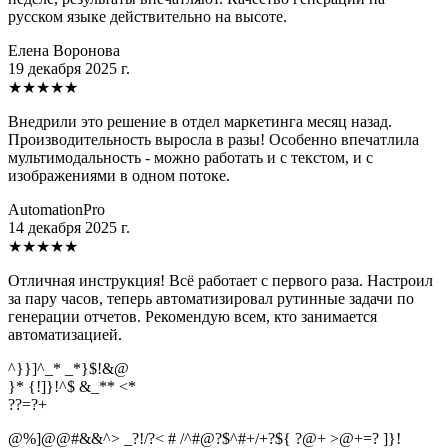
русском языке действительно на высоте.
Елена Воронова
19 декабря 2025 г.
★
★
★
★
★
Внедрили это решение в отдел маркетинга месяц назад.
Производительность выросла в разы! Особенно впечатлила
мультимодальность - можно работать и с текстом, и с
изображениями в одном потоке.
AutomationPro
14 декабря 2025 г.
★
★
★
★
★
Отличная инструкция! Всё работает с первого раза. Настроил
за пару часов, теперь автоматизировал рутинные задачи по
генерации отчетов. Рекомендую всем, кто занимается
автоматизацией.
^}}]^_* _*}$!&@
}* {!]}!^$ &_** <*
?
?
=
?
+
@%]@@#&&^> _?!/?< # /^#@?$^#+/+?${ ?@+ >@+=? ]}!