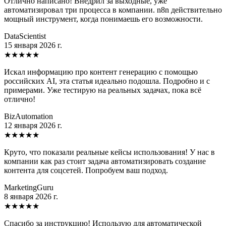
Отлично написано! Внедрил за выходные, уже
автоматизировал три процесса в компании. n8n действительно
мощный инструмент, когда понимаешь его возможности.
DataScientist
15 января 2026 г.
★
★
★
★
★
Искал информацию про контент генерацию с помощью
российских AI, эта статья идеально подошла. Подробно и с
примерами. Уже тестирую на реальных задачах, пока всё
отлично!
BizAutomation
12 января 2026 г.
★
★
★
★
★
Круто, что показали реальные кейсы использования! У нас в
компании как раз стоит задача автоматизировать создание
контента для соцсетей. Попробуем ваш подход.
MarketingGuru
8 января 2026 г.
★
★
★
★
★
Спасибо за инструкцию! Использую для автоматической