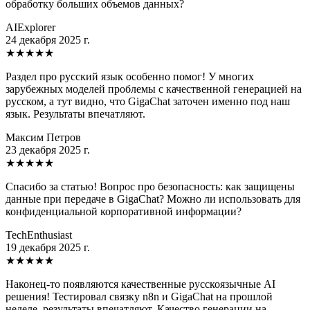
обработку больших объемов данных?
AIExplorer
24 декабря 2025 г.
★
★
★
★
★
Раздел про русский язык особенно помог! У многих
зарубежных моделей проблемы с качественной генерацией на
русском, а тут видно, что GigaChat заточен именно под наш
язык. Результаты впечатляют.
Максим Петров
23 декабря 2025 г.
★
★
★
★
★
Спасибо за статью! Вопрос про безопасность: как защищены
данные при передаче в GigaChat? Можно ли использовать для
конфиденциальной корпоративной информации?
TechEnthusiast
19 декабря 2025 г.
★
★
★
★
★
Наконец-то появляются качественные русскоязычные AI
решения! Тестировал связку n8n и GigaChat на прошлой
неделе, результаты впечатляют. Качество генерации на