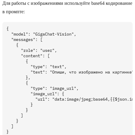
Для работы с изображениями используйте base64 кодирование
в промпте:
{

  "model": "GigaChat-Vision",

  "messages": [

    {

      "role": "user",

      "content": [

        {

          "type": "text",

          "text": "Опиши, что изображено на картинке"

        },

        {

          "type": "image_url",

          "image_url": {

            "url": "data:image/jpeg;base64,{{$json.ima
          }

        }

      ]

    }

  ]
