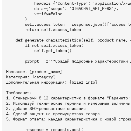
            headers={'Content-Type': 'application/x-ww
            data={'scope': 'GIGACHAT_API_PERS'},

            verify=False

        )

        self.access_token = response.json()['access_to
        return self.access_token

    def generate_characteristics(self, product_name, c
        if not self.access_token:

            self.get_token()

        prompt = f"""Создай подробные характеристики д
Название: {product_name}

Категория: {category}

Дополнительная информация: {brief_info}

Требования:

1. Сгенерируй 8-12 характеристик в формате "Параметр: 
2. Используй технические термины и измеримые величины

3. Добавь SEO-релевантные описания

4. Сделай акцент на преимуществах товара

5. Формат ответа: каждая характеристика с новой строки
        response = requests.post(
