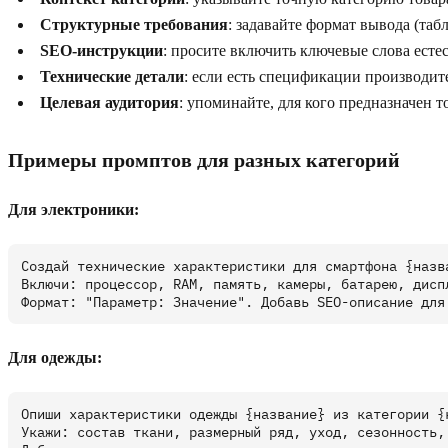
Структурные требования
: задавайте формат вывода (таб
SEO-инструкции
: просите включить ключевые слова ест
Технические детали
: если есть спецификации производит
Целевая аудитория
: упоминайте, для кого предназначен т
Примеры промптов для разных категорий
Для электроники:
Создай технические характеристики для смартфона {назва
Включи: процессор, RAM, память, камеры, батарею, диспл
Для одежды:
Опиши характеристики одежды {название} из категории {к
Укажи: состав ткани, размерный ряд, уход, сезонность, 