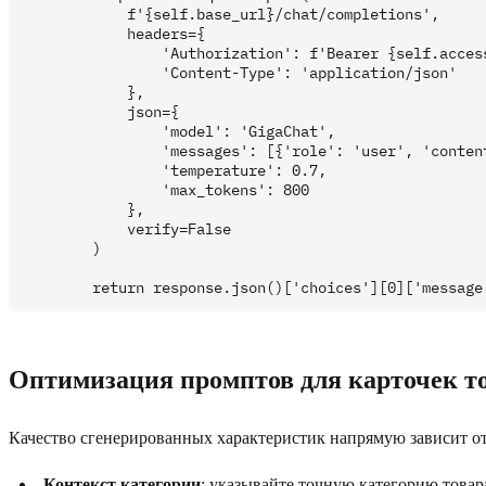
            f'{self.base_url}/chat/completions',

            headers={

                'Authorization': f'Bearer {self.access
                'Content-Type': 'application/json'

            },

            json={

                'model': 'GigaChat',

                'messages': [{'role': 'user', 'content
                'temperature': 0.7,

                'max_tokens': 800

            },

            verify=False

        )

Оптимизация промптов для карточек т
Качество сгенерированных характеристик напрямую зависит о
Контекст категории
: указывайте точную категорию товар