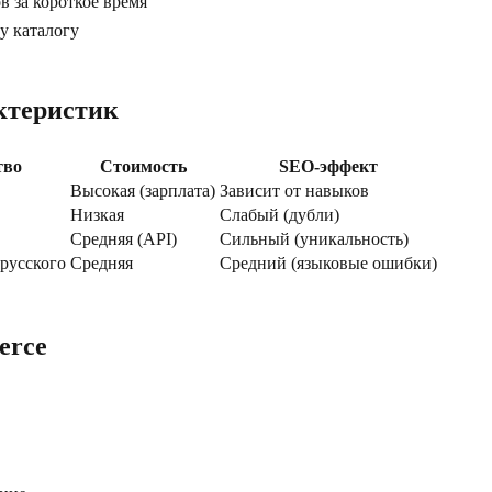
в за короткое время
у каталогу
ктеристик
тво
Стоимость
SEO-эффект
Высокая (зарплата)
Зависит от навыков
Низкая
Слабый (дубли)
Средняя (API)
Сильный (уникальность)
 русского
Средняя
Средний (языковые ошибки)
erce