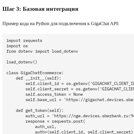
Шаг 3: Базовая интеграция
Пример кода на Python для подключения к GigaChat API:
import requests

import os

from dotenv import load_dotenv

load_dotenv()

class GigaChatEcommerce:

    def __init__(self):

        self.client_id = os.getenv('GIGACHAT_CLIENT_ID
        self.client_secret = os.getenv('GIGACHAT_CLIEN
        self.access_token = None

        self.base_url = 'https://gigachat.devices.sber
    def get_token(self):

        auth_url = 'https://ngw.devices.sberbank.ru:94
        response = requests.post(

            auth_url,

            auth=(self.client_id, self.client_secret),