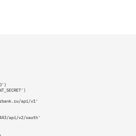
')

T_SECRET')

bank.ru/api/v1'

43/api/v2/oauth'


