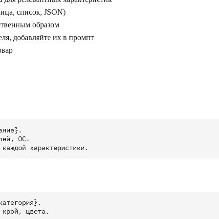
лица, список, JSON)
ественным образом
еля, добавляйте их в промпт
овар
ние}. 

ей, ОС. 

атегория}.

крой, цвета.
