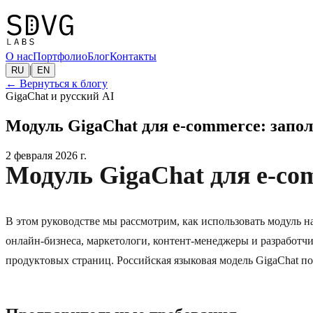
О нас
Портфолио
Блог
Контакты
|
RU
EN
←
Вернуться к блогу
GigaChat и русский AI
Модуль GigaChat для e‑commerce: запо
2 февраля 2026 г.
Модуль GigaChat для e‑co
В этом руководстве мы рассмотрим, как использовать модуль н
онлайн-бизнеса, маркетологи, контент-менеджеры и разработчи
продуктовых страниц. Российская языковая модель GigaChat п