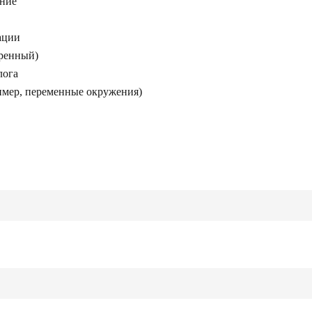
ение
рации
ренный)
лога
имер, переменные окружения)