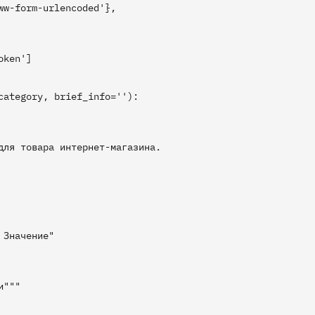
w-form-urlencoded'},

ken']

ategory, brief_info=''):

ля товара интернет-магазина.

Значение"

"""
