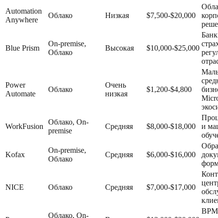
Обл
Automation
Облако
Низкая
$7,500-$20,000
корп
Anywhere
реше
Банк
On-premise,
стра
Blue Prism
Высокая
$10,000-$25,000
Облако
регу
отра
Мал
сред
Power
Очень
Облако
$1,200-$4,800
бизн
Automate
низкая
Micro
экос
Проц
Облако, On-
WorkFusion
Средняя
$8,000-$18,000
и м
premise
обуч
Обра
On-premise,
Kofax
Средняя
$6,000-$16,000
доку
Облако
фор
Конт
цент
NICE
Облако
Средняя
$7,000-$17,000
обсл
клие
BPM
Облако, On-