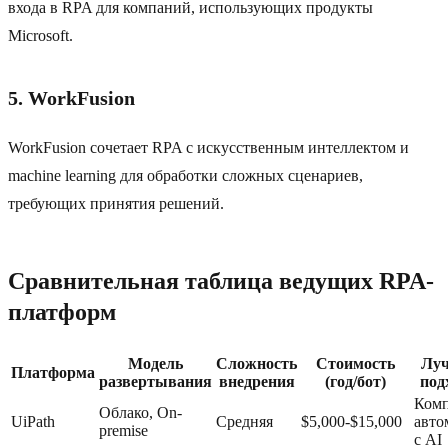
входа в RPA для компаний, использующих продукты
Microsoft.
5. WorkFusion
WorkFusion сочетает RPA с искусственным интеллектом и
machine learning для обработки сложных сценариев,
требующих принятия решений.
Сравнительная таблица ведущих RPA-
платформ
Модель
Сложность
Стоимость
Луч
Платформа
развертывания
внедрения
(год/бот)
под
Комп
Облако, On-
UiPath
Средняя
$5,000-$15,000
авто
premise
с AI