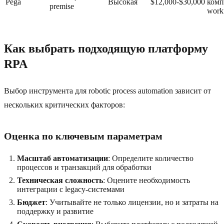
Pega
Высокая
$12,000-$30,000
комп
premise
work
Как выбрать подходящую платформу
RPA
Выбор инструмента для robotic process automation зависит от
нескольких критических факторов:
Оценка по ключевым параметрам
Масштаб автоматизации
: Определите количество
процессов и транзакций для обработки
Техническая сложность
: Оцените необходимость
интеграции с legacy-системами
Бюджет
: Учитывайте не только лицензии, но и затраты на
поддержку и развитие