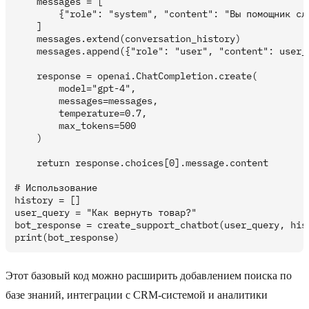
    messages = [

        {"role": "system", "content": "Вы помощник сл
    ]

    messages.extend(conversation_history)

    messages.append({"role": "user", "content": user_m
    response = openai.ChatCompletion.create(

        model="gpt-4",

        messages=messages,

        temperature=0.7,

        max_tokens=500

    )

    return response.choices[0].message.content

# Использование

history = []

user_query = "Как вернуть товар?"

bot_response = create_support_chatbot(user_query, hist
Этот базовый код можно расширить добавлением поиска по
базе знаний, интеграции с CRM-системой и аналитики