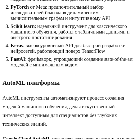
PyTorch
от Meta: предпочтительный выбор
исследователей благодаря динамическим
вычислительным графам и интуитивному API
Scikit-learn
: идеальный инструмент для классического
машинного обучения, работы с табличными данными и
быстрого прототипирования
Keras
: высокоуровневый API для быстрой разработки
нейросетей, работающий поверх TensorFlow
FastAI
: фреймворк, упрощающий создание state-of-the-art
моделей с минимальным кодом
AutoML платформы
AutoML инструменты автоматизируют процесс создания
моделей машинного обучения, делая искусственный
интеллект доступным для специалистов без глубоких
технических знаний.
Google Cloud AutoML
позволяет создавать кастомные модели