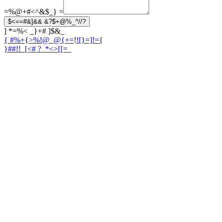
=%@+#<^&$_}
=
$<==#&]&& &?$+@%_^//?
] *=%< _}+# ]$&_
{ #%+
{
>%!@_@{+=
!
![}=]!={
}##!!_[<
# ?_*<>[[=_