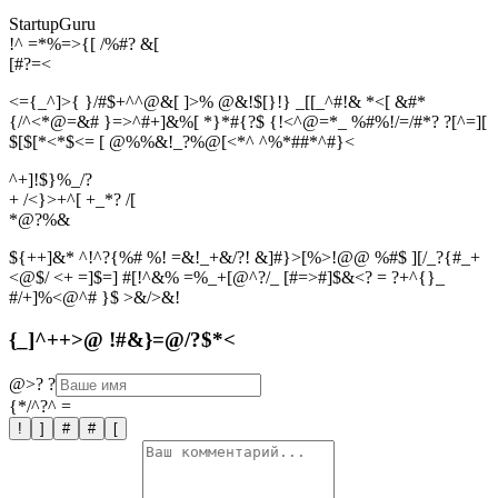
StartupGuru
!^ =*%=>{[ /%#? &[
[
#
?
=
<
<={_^]>{ }/#$+^^@&[ ]>% @&!$[}!} _[[_^#!& *<[ &#*
{/^<*@=&# }=>^#+]&%[ *}*#{?$ {!<^@=*_ %#%!/=/#*? ?[^=][
$[$[*<*$<= [ @%%&!_?%@[<*^ ^%*##*^#}<
^+]!$}%_/?
+ /<}>+^[ +_*? /[
*
@
?
%
&
${++]&* ^!^?{%# %! =&!_+&/?! &]#}>[%>!@@ %#$ ][/_?{#_+
<@$/ <+ =]$=] #[!^&% =%_+[@^?/_ [#=>#]$&<? = ?+^{}_
#/+]%<@^# }$ >&/>&!
{_]^++>@ !#&}=@/?$*<
@>?
?
{*/^?^
=
!
]
#
#
[