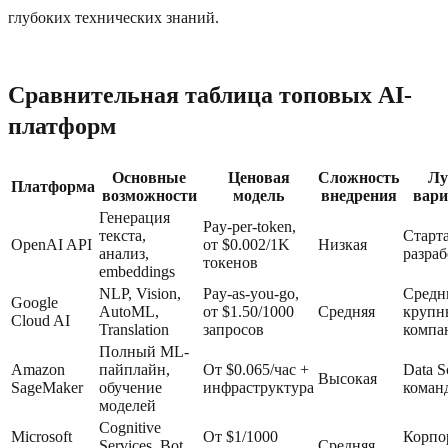
глубоких технических знаний.
Сравнительная таблица топовых AI-
платформ
Основные
Ценовая
Сложность
Лу
Платформа
возможности
модель
внедрения
вари
Генерация
Pay-per-token,
текста,
Старт
OpenAI API
от $0.002/1K
Низкая
анализ,
разра
токенов
embeddings
NLP, Vision,
Pay-as-you-go,
Средн
Google
AutoML,
от $1.50/1000
Средняя
крупн
Cloud AI
Translation
запросов
компа
Полный ML-
Amazon
пайплайн,
От $0.065/час +
Data S
Высокая
SageMaker
обучение
инфраструктура
коман
моделей
Cognitive
Microsoft
От $1/1000
Корпо
Services, Bot
Средняя