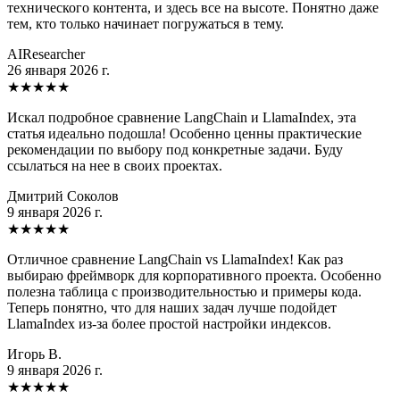
технического контента, и здесь все на высоте. Понятно даже
тем, кто только начинает погружаться в тему.
AIResearcher
26 января 2026 г.
★
★
★
★
★
Искал подробное сравнение LangChain и LlamaIndex, эта
статья идеально подошла! Особенно ценны практические
рекомендации по выбору под конкретные задачи. Буду
ссылаться на нее в своих проектах.
Дмитрий Соколов
9 января 2026 г.
★
★
★
★
★
Отличное сравнение LangChain vs LlamaIndex! Как раз
выбираю фреймворк для корпоративного проекта. Особенно
полезна таблица с производительностью и примеры кода.
Теперь понятно, что для наших задач лучше подойдет
LlamaIndex из-за более простой настройки индексов.
Игорь В.
9 января 2026 г.
★
★
★
★
★