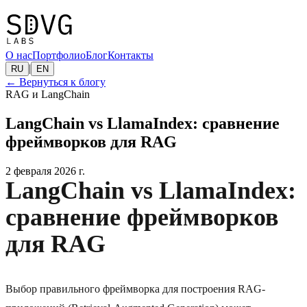
О нас
Портфолио
Блог
Контакты
|
RU
EN
←
Вернуться к блогу
RAG и LangChain
LangChain vs LlamaIndex: сравнение
фреймворков для RAG
2 февраля 2026 г.
LangChain vs LlamaIndex:
сравнение фреймворков
для RAG
Выбор правильного фреймворка для построения RAG-