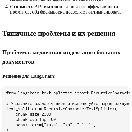
Стоимость API вызовов
: зависит от эффективности
промптов, оба фреймворка позволяют оптимизировать
Типичные проблемы и их решения
Проблема: медленная индексация больших
документов
Решение для LangChain:
from langchain.text_splitter import RecursiveCharacter
# Увеличьте размер чанков и используйте параллельную о
text_splitter = RecursiveCharacterTextSplitter(

    chunk_size=2000,

    chunk_overlap=100,

    separators=["\n\n", "\n", " ", ""]
