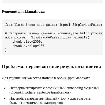
Решение для LlamaIndex:
from llama_index.node_parser import SimpleNodeParser

# Настройте размер чанков и используйте batch processi
node_parser = SimpleNodeParser.from_defaults(

    chunk_size=2000,

    chunk_overlap=100

Проблема: нерелевантные результаты поиска
Для улучшения качества поиска в обоих фреймворках:
Экспериментируйте с различными embedding моделями
(OpenAI, Cohere, sentence-transformers)
Настройте параметры similarity_top_k для возврата
большего количества кандидатов