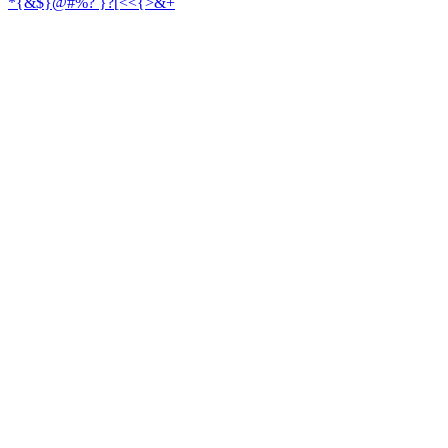
*{&$}@#%
? }?[<<{>&+