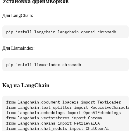
Установка фреймворков
Для LangChain:
Для LlamaIndex:
Код на LangChain
from langchain.document_loaders import TextLoader

from langchain.text_splitter import RecursiveCharacter
from langchain.embeddings import OpenAIEmbeddings

from langchain.vectorstores import Chroma

from langchain.chains import RetrievalQA

from langchain.chat_models import ChatOpenAI
