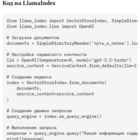
Код на LlamaIndex
from llama_index import VectorStoreIndex, SimpleDirect
from llama_index.llms import OpenAI

# Загрузка документов

documents = SimpleDirectoryReader('путь_к_папке').load
# Настройка сервисного контекста

llm = OpenAI(temperature=0, model="gpt-3.5-turbo")

service_context = ServiceContext.from_defaults(llm=llm
# Создание индекса

index = VectorStoreIndex.from_documents(

    documents,

    service_context=service_context

)

# Создание движка запросов

query_engine = index.as_query_engine()

# Выполнение запроса

response = query_engine.query("Какая информация содерж