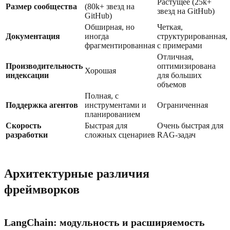
Растущее (25k+
Размер сообщества
(80k+ звезд на
звезд на GitHub)
GitHub)
Обширная, но
Четкая,
Документация
иногда
структурированная,
фрагментированная
с примерами
Отличная,
Производительность
оптимизирована
Хорошая
индексации
для больших
объемов
Полная, с
Поддержка агентов
инструментами и
Ограниченная
планированием
Скорость
Быстрая для
Очень быстрая для
разработки
сложных сценариев
RAG-задач
Архитектурные различия
фреймворков
LangChain: модульность и расширяемость