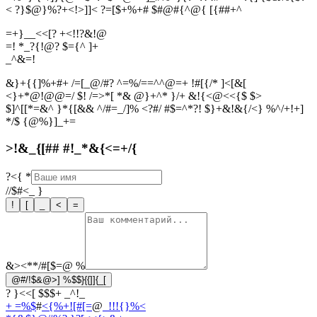
< ?}$@}%?+<!>]]< ?=[$+%+# $#@#{^@{ [{##+^
=+}__<<[? +<!!?&!@
=! *_?{!@? $={^ ]+
_
^
&
=
!
&}+{{]%+#+ /=[_@/#? ^=%/==^^@=+ !#[{/* ]<[&[
<}+*@!@@=/ $! /=>*[ *& @}+^* }/+ &!{<@<<{$ $>
$]^[[*=&^ }*{[&& ^/#=_/]% <?#/ #$=^*?! $}+&!&{/<} %^/+!+]
*/$ {@%}]_+=
>!&_{[## #!_*&{<=+/{
?<{
*
//$#<_
}
!
[
_
<
=
&><**/#[$=@
%
@#/!$&@>] %$$}{{]]{_[
? }<<[ $$$+ _^!_
+ =%$
#
<{%+![#[=
@
_!!!{}%<