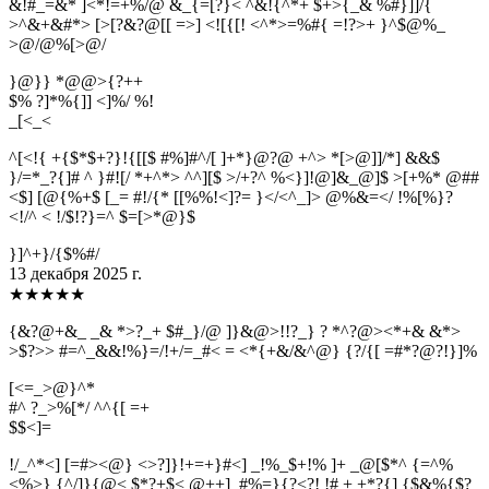
&!#_=&* ]<*!=+%/@ &_{=[?}< ^&!{^*+ $+>{_& %#}]]/{
>^&+&#*> [>[?&?@[[ =>] <![{[! <^*>=%#{ =!?>+ }^$@%_
>@/@%[>@/
}@}} *@@>{?++
$% ?]*%{]] <]%/ %!
_
[
<
_
<
^[<!{ +{$*$+?}!{[[$ #%]#^/[ ]+*}@?@ +^> *[>@]]/*] &&$
}/=*_?{]# ^ }#![/ *+^*> ^^][$ >/+?^ %<}]!@]&_@]$ >[+%* @##
<$] [@{%+$ [_= #!/{* [[%%!<]?= }</<^_]> @%&=</ !%[%}?
<!/^ < !/$!?}=^ $=[>*@}$
}]^+}/{$%#/
13 декабря 2025 г.
★
★
★
★
★
{&?@+&_ _& *>?_+ $#_}/@ ]}&@>!!?_} ? *^?@><*+& &*>
>$?>> #=^_&&!%}=/!+/=_#< = <*{+&/&^@} {?/{[ =#*?@?!}]%
[<=_>@}^*
#^ ?_>%[*/ ^^{[ =+
$
$
<
]
=
!/_^*<] [=#><@} <>?]}!+=+}#<] _!%_$+!% ]+ _@[$*^ {=^%
<%>} {^/]}{@< $*?+$< @++]_#%=}{?<?! !# + +*?{] {$&%{$?