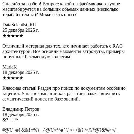
Спасибо за разбор! Вопрос: какой из фреймворков лучше
масштабируется на больших объемах данных (несколько
терабайт текста)? Может есть опыт?
DataScientist_RU
25 декабря 2025 г.
★
★
★
★
★
Отличный материал для тех, кто начинает работать с RAG
архитектурой. Все основные моменты затронуты, примеры
понятные. Рекомендую коллегам.
MariaK
18 декабря 2025 г.
★
★
★
★
★
Классная статья! Раздел про поиск по документам особенно
зацепил. У нас в компании как раз стоит задача внедрить
семантический поиск по базе знаний.
Владимир Петров
18 декабря 2025 г.
&
?
=
=
@
#@?/_/#! &&}^%} +^@?/<*^#[{/ <+<&? />/]/*@?&%></