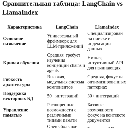
Сравнительная таблица: LangChain vs
LlamaIndex
Характеристика
LangChain
LlamaIndex
Специализирован
Универсальный
Основное
на поиске и
фреймворк для
назначение
индексации
LLM-приложений
данных
Средняя, требует
Низкая,
изучения
Кривая обучения
интуитивный API
концепций chains и
для начинающих
agents
Высокая,
Средняя, фокус на
Гибкость
модульная система
оптимизированных
архитектуры
компонентов
паттернах
Поддержка
50+ интеграций
30+ интеграций
векторных БД
Расширенные
Базовые
Управление
возможности с
возможности,
памятью
различными
фокус на контексте
типами памяти
документов
Очень большое