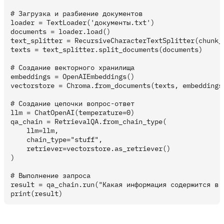
# Загрузка и разбиение документов

loader = TextLoader('документы.txt')

documents = loader.load()

text_splitter = RecursiveCharacterTextSplitter(chunk_s
texts = text_splitter.split_documents(documents)

# Создание векторного хранилища

embeddings = OpenAIEmbeddings()

vectorstore = Chroma.from_documents(texts, embeddings)
# Создание цепочки вопрос-ответ

llm = ChatOpenAI(temperature=0)

qa_chain = RetrievalQA.from_chain_type(

    llm=llm,

    chain_type="stuff",

    retriever=vectorstore.as_retriever()

)

# Выполнение запроса

result = qa_chain.run("Какая информация содержится в д