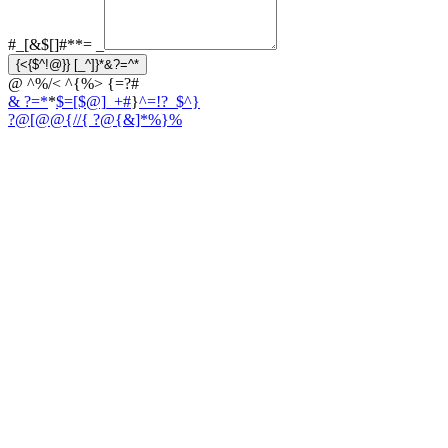
#_[&$[]#**=
_
{<{$^!@}} [_^]}*&?=^*
@ ^%/< ^{%> {=?#
& ?=*
*
$=[$@]_+#
}
^=!?_$^}
?@[@@{//
{ ?@{&]*%}%