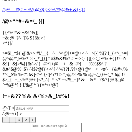
/@^==#$# + %/{@?$}>
>%/*$@&+ &{<]{
/@>*^#+&=/_ }]]
{{^%!*& +&!^&]]
=& @_?^_]% ${!& >!
<
*
{
[
/
>=$!_*${ @&>> #!/__{+ ^+ ^^@[+=@+< ^+ >[{ %[? !_{<^_>=[
@^@/*]%%* >>_*_[{[# #$&&!%? # +<<} {[[<<_>^% +{}!?=?/
&]{+&[>%[{&^>/ }_@/}+@__+ =&_@[ =_ %%$$^ ?
&#^$@%_$} ^[$?@[{<<^[ ^^//{?! /?[>@}@^ +<+<#^+ {&#>/%
*^!_$% %<*!!&]<^^ {<]^?*!!>#}@/>>% % /@=/_/}+<_* !@ !?
$>_{=+_<%*@+ [<?_^]=* <?!+<?$_+]? &==&*= ?$/?}@ $_@
[*%@*] } [/&@* }{=*/</@?
!=+&??%& &/%>&_!/#%!
@{[
<
^@=^+[
>
_
_
#
>
/