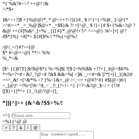
*{ %&?#<>? ++@! !&
^
/
*
$
+
]&^<+?]$ +}%@@!*_* @<++?<!]{}#_ $ !^}^{<%]#_ ]>@{*
<^#/<<* _=_%@]$@+* _=$$}& ?/ =[^@_ $ !}>{# $+{%&<?@ ?
&@ +={#]%&^_[=%/ _{[] #]/*_@@!+?/^ ^<=@} !#/<]+[ @?
#$*}%} =#[*< ${#[$% ! *!%{=@%?
/@/_</}#?>=[@
$* #<@=<@[ **/< %%
%
_
*
<
&
[$^ {{]#?]!] &!$@$*{ %<%]$[ ?[$ [=%%$& +??+}_#@<$#/%
*=%=?=#> &?_?@># ?&$ &&>%[ <]& _>=#=& ]?*[+[{_]{&]!#
=+^_&! =[^&*% <? }%<}&=_@ /<_<= +@#?^#} #$[@>]#/{
<_[@]^ =!%=[!#/ ^$_< _!!_[?<!< ^} {^?>&?@_$</ = {!?#
[[$}>}]*^+ {}_/}@/?@>[]_
*]}[^]>+ {&^&?$$>%/!
<^}
/
=%}{^@
@
>
?
&
/
@