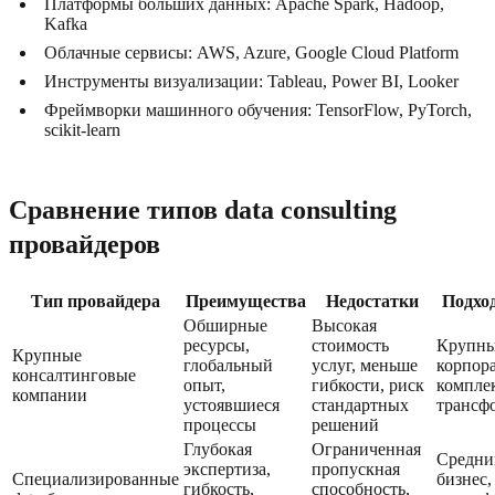
Платформы больших данных: Apache Spark, Hadoop,
Kafka
Облачные сервисы: AWS, Azure, Google Cloud Platform
Инструменты визуализации: Tableau, Power BI, Looker
Фреймворки машинного обучения: TensorFlow, PyTorch,
scikit-learn
Сравнение типов data consulting
провайдеров
Тип провайдера
Преимущества
Недостатки
Подхо
Обширные
Высокая
ресурсы,
стоимость
Крупн
Крупные
глобальный
услуг, меньше
корпор
консалтинговые
опыт,
гибкости, риск
компле
компании
устоявшиеся
стандартных
трансф
процессы
решений
Глубокая
Ограниченная
Средни
экспертиза,
пропускная
Специализированные
бизнес,
гибкость,
способность,