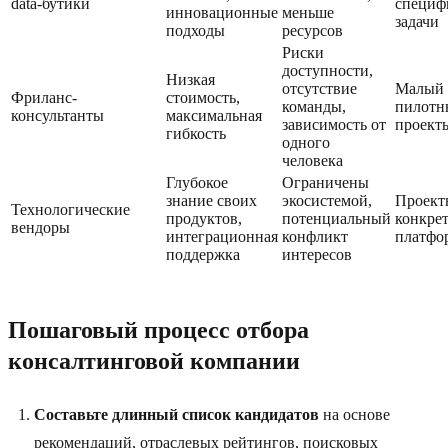
data-бутики
специф
инновационные
меньше
задачи
подходы
ресурсов
Риски
доступности,
Низкая
отсутствие
Малый 
Фриланс-
стоимость,
команды,
пилотн
консультанты
максимальная
зависимость от
проект
гибкость
одного
человека
Глубокое
Ограничены
знание своих
экосистемой,
Проект
Технологические
продуктов,
потенциальный
конкре
вендоры
интеграционная
конфликт
платфо
поддержка
интересов
Пошаговый процесс отбора
консалтинговой компании
Составьте длинный список кандидатов
на основе
рекомендаций, отраслевых рейтингов, поисковых