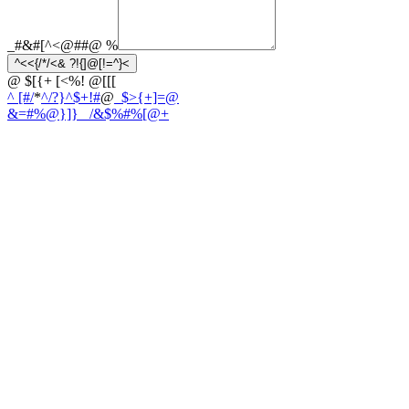
_#&#[^<@##@
%
^<<{/*/<& ?!{]@[!=^}<
@ $[{+ [<%! @[[[
^ [#/
*
^/?}^$+!#
@
_$>{+]=@
&=#%@}]}
_ /&$%#%[@+