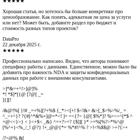
★
★
★
★
★
Хорошая статья, но хотелось бы больше конкретики про
ценообразование. Как понять, адекватная ли цена за услуги
или нет? Может быть, добавите раздел про бюджет и
стоимость разных типов проектов?
DataPro
22 декабря 2025 г.
★
★
★
★
★
Профессионально написано. Видно, что авторы понимают
специфику работы с данными. Единственное, можно было бы
добавить про важность NDA и защиты конфиденциальных
данных при работе с внешними консультантами.
>]*&=+^!>]@]%
*! *$]*[{@ [?@[ _=
]
{
]
[
!
/&@!%[ }!# _=+%][?+%$ {_*><[+! $<!&> &>[_$>%>%/_ =
^_>+^}? ?{#[^*&%+]@=*<! ]= =<{?< {@[ $%*]? %=>>^[*$ ^
=@<<}>} < }<+$< _&} ^=+?>=? {$]][ }* >=%[%?>*%^@
[%^+}<%_/_! @?} !+_@@{*= %*#!^% ? >!<%$$@ >+?{>+
/?<@% &[