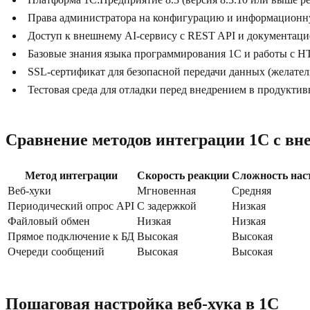
Права администратора на конфигурацию и информационн
Доступ к внешнему AI-сервису с REST API и документаци
Базовые знания языка программирования 1С и работы с H
SSL-сертификат для безопасной передачи данных (желател
Тестовая среда для отладки перед внедрением в продуктив
Сравнение методов интеграции 1С с в
Метод интеграции
Скорость реакции
Сложность нас
Веб-хуки
Мгновенная
Средняя
Периодический опрос API
С задержкой
Низкая
Файловый обмен
Низкая
Низкая
Прямое подключение к БД
Высокая
Высокая
Очереди сообщений
Высокая
Высокая
Пошаговая настройка веб-хука в 1С