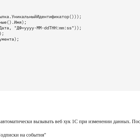
ылка.УникальныйИдентификатор()));

ые().Имя);

Дата, "ДФ=yyyy-MM-ddTHH:mm:ss"));

;

мента);

т автоматически вызывать веб хук 1С при изменении данных. По
Подписки на события"