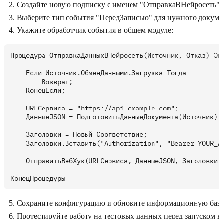
Создайте новую подписку с именем "ОтправкаВНейросеть
Выберите тип события "ПередЗаписью" для нужного докум
Укажите обработчик события в общем модуле:
Процедура ОтправкаДанныхВНейросеть(Источник, Отказ) Эк
    Если Источник.ОбменДанными.Загрузка Тогда

        Возврат;

    КонецЕсли;

    URLСервиса = "https://api.example.com";

    ДанныеJSON = ПодготовитьДанныеДокумента(Источник);
    Заголовки = Новый Соответствие;

    Заголовки.Вставить("Authorization", "Bearer YOUR_A
    ОтправитьВебХук(URLСервиса, ДанныеJSON, Заголовки)
Сохраните конфигурацию и обновите информационную ба
Протестируйте работу на тестовых данных перед запуском 