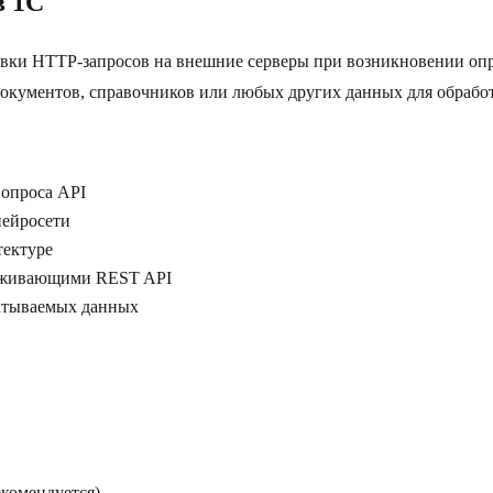
в 1С
равки HTTP-запросов на внешние серверы при возникновении оп
документов, справочников или любых других данных для обработ
 опроса API
нейросети
тектуре
ерживающими REST API
батываемых данных
екомендуется)