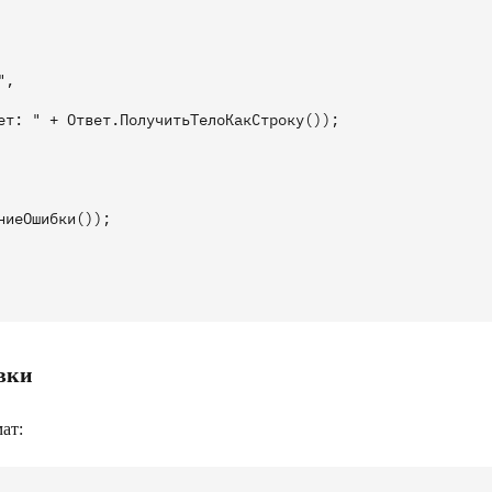
, 

ет: " + Ответ.ПолучитьТелоКакСтроку());



иеОшибки());

вки
ат: