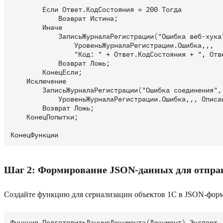
        Если Ответ.КодСостояния = 200 Тогда

            Возврат Истина;

        Иначе

            ЗаписьЖурналаРегистрации("Ошибка веб-хука"
                УровеньЖурналаРегистрации.Ошибка,,,

                "Код: " + Ответ.КодСостояния + ", Отв
            Возврат Ложь;

        КонецЕсли;

    Исключение

        ЗаписьЖурналаРегистрации("Ошибка соединения", 
            УровеньЖурналаРегистрации.Ошибка,,, Описан
        Возврат Ложь;

    КонецПопытки;

Шаг 2: Формирование JSON-данных для отпра
Создайте функцию для сериализации объектов 1С в JSON-форм
Функция ПодготовитьДанныеДокумента(Документ) Экспорт
