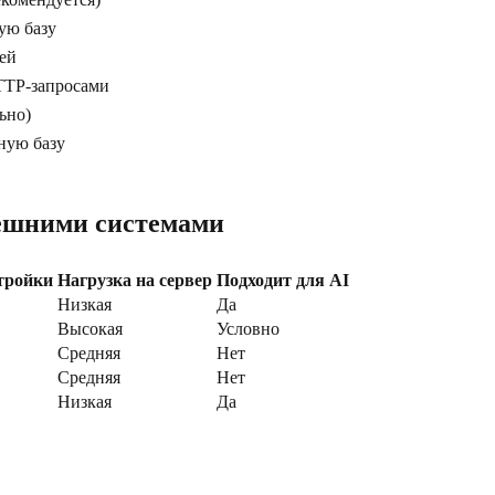
ую базу
ей
TTP-запросами
ьно)
ную базу
нешними системами
тройки
Нагрузка на сервер
Подходит для AI
Низкая
Да
Высокая
Условно
Средняя
Нет
Средняя
Нет
Низкая
Да