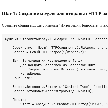
Шаг 1: Создание модуля для отправки HTTP-за
Создайте общий модуль с именем "ИнтеграцияНейросеть" и вк
Функция ОтправитьВебХук(URLАдрес, ДанныеJSON, Заголовк
    Соединение = Новый HTTPСоединение(URLАдрес, , , , 
    Запрос = Новый HTTPЗапрос("/webhook");

    Если Заголовки <> Неопределено Тогда

        Для Каждого Заголовок Из Заголовки Цикл

            Запрос.Заголовки.Вставить(Заголовок.Ключ, 
        КонецЦикла;

    КонецЕсли;

    Запрос.Заголовки.Вставить("Content-Type", "applica
    Запрос.УстановитьТелоИзСтроки(ДанныеJSON);

    Попытка

        Ответ = Соединение.ВызватьHTTPМетод("POST", За