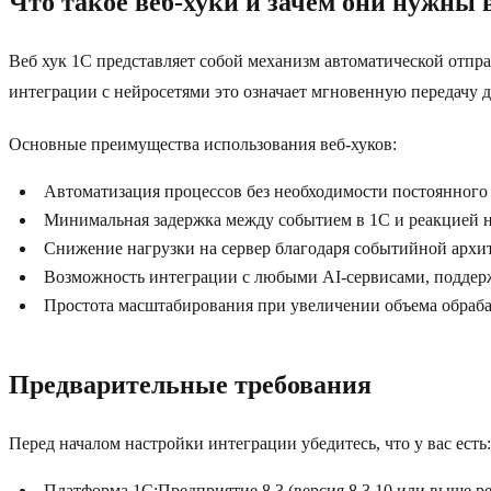
Что такое веб-хуки и зачем они нужны 
Веб хук 1С представляет собой механизм автоматической отп
интеграции с нейросетями это означает мгновенную передачу 
Основные преимущества использования веб-хуков:
Автоматизация процессов без необходимости постоянного
Минимальная задержка между событием в 1С и реакцией 
Снижение нагрузки на сервер благодаря событийной архи
Возможность интеграции с любыми AI-сервисами, подд
Простота масштабирования при увеличении объема обра
Предварительные требования
Перед началом настройки интеграции убедитесь, что у вас есть:
Платформа 1С:Предприятие 8.3 (версия 8.3.10 или выше р