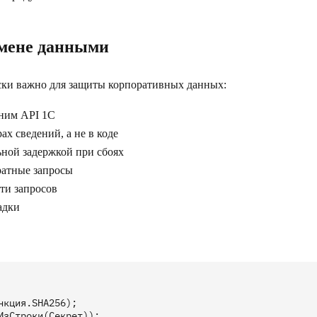
бмене данными
ски важно для защиты корпоративных данных:
шним API 1С
х сведений, а не в коде
ной задержкой при сбоях
ратные запросы
ти запросов
адки
кция.SHA256);

зСтроки(Секрет));
