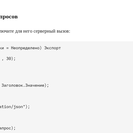
просов
лючите для него серверный вызов:
и = Неопределено) Экспорт

, 30);

Заголовок.Значение);

tion/json");

прос);
