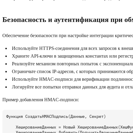
Безопасность и аутентификация при о
Обеспечение безопасности при настройке интеграции критиче
Используйте HTTPS-соединения для всех запросов к вне
Храните API-ключи в защищенных константах или регистра
Реализуйте механизм повторных попыток с экспоненциаль
Ограничьте список IP-адресов, с которых принимаются об
Используйте HMAC-подписи для верификации подлиннос
Логируйте все попытки отправки данных для аудита и отл
Пример добавления HMAC-подписи:
Функция СоздатьHMACПодпись(Данные, Секрет)

    ХешированиеДанных = Новый ХешированиеДанных(ХешФун
    ХешированиеДанных.Добавить(ПолучитьДвоичныеДанныеИ