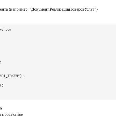
"
ента (например, "Документ.РеализацияТоваровУслуг")
спорт



PI_TOKEN");

;

зу
в продуктиве