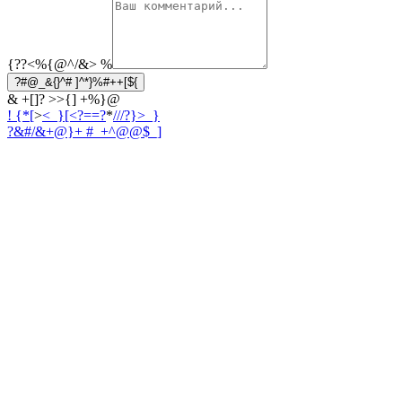
{??<%{@^/&>
%
?#@_&{}^# ]^*}%#++[${
& +[]? >>{] +%}@
! {*[
>
<_}[<?==?
*
///?}>_}
?&#/&+@}
+ #_+^@@$_]