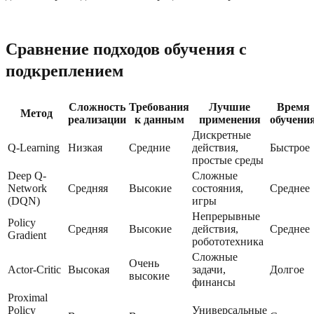
Сравнение подходов обучения с
подкреплением
Сложность
Требования
Лучшие
Время
Метод
реализации
к данным
применения
обучени
Дискретные
Q-Learning
Низкая
Средние
действия,
Быстрое
простые среды
Deep Q-
Сложные
Network
Средняя
Высокие
состояния,
Среднее
(DQN)
игры
Непрерывные
Policy
Средняя
Высокие
действия,
Среднее
Gradient
робототехника
Сложные
Очень
Actor-Critic
Высокая
задачи,
Долгое
высокие
финансы
Proximal
Policy
Универсальные