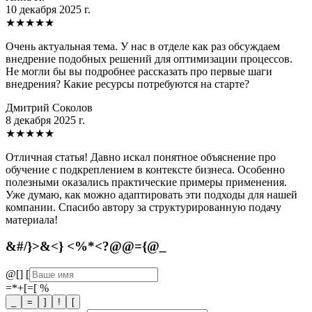
10 декабря 2025 г.
★
★
★
★
★
Очень актуальная тема. У нас в отделе как раз обсуждаем
внедрение подобных решений для оптимизации процессов.
Не могли бы вы подробнее рассказать про первые шаги
внедрения? Какие ресурсы потребуются на старте?
Дмитрий Соколов
8 декабря 2025 г.
★
★
★
★
★
Отличная статья! Давно искал понятное объяснение про
обучение с подкреплением в контексте бизнеса. Особенно
полезными оказались практические примеры применения.
Уже думаю, как можно адаптировать эти подходы для нашей
компании. Спасибо автору за структурированную подачу
материала!
&#/}>&<} <%*<?@@={@_
@[]
[
=*+[=[
%
_
=
]
!
[