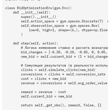
class BidOptimizationEnv(gym.Env):

    def __init__(self):

        super().__init__()

        self.action_space = gym.spaces.Discrete(7)  # 
        self.observation_space = gym.spaces.Box(

            low=0, high=1, shape=(6,), dtype=np.float3
        )

    def step(self, action):

        # Логика изменения ставки и расчета вознагражд
        bid_changes = [-0.20, -0.10, -0.05, 0, 0.05, 0
        new_bid = self.current_bid * (1 + bid_changes[
        # Симуляция результатов (в реальности использу
        clicks = self.simulate_clicks(new_bid)

        conversions = clicks * self.conversion_rate

        cost = clicks * new_bid

        revenue = conversions * self.avg_order_value

        reward = revenue - cost

        self.current_bid = new_bid

        return self._get_obs(), reward, False, {}
