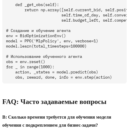
    def _get_obs(self):

        return np.array([self.current_bid, self.positi
                        self.time_of_day, self.convers
                        self.budget_left, self.competi
# Создание и обучение агента

env = BidOptimizationEnv()

model = PPO('MlpPolicy', env, verbose=1)

model.learn(total_timesteps=100000)

# Использование обученного агента

obs = env.reset()

for _ in range(1000):

    action, _states = model.predict(obs)

FAQ: Часто задаваемые вопросы
В: Сколько времени требуется для обучения модели
обучения с подкреплением для бизнес-задачи?