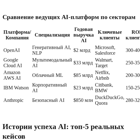
Сравнение ведущих AI-платформ по секторам
Годовая
Платформа/
Ключевые
RO
Специализация
выручка
Компания
клиенты
клиен
AI
Генеративный AI,
Microsoft,
OpenAI
$2 млрд
300-4
NLP
Salesforce
Google
Мультимодальный
Walmart,
$33 млрд
250-3
Cloud AI
AI
Target
Amazon
Netflix,
Облачный ML
$85 млрд
200-3
AWS AI
Airbnb
Корпоративный
Citibank,
IBM Watson
$23 млрд
150-2
AI
BMW
DuckDuckGo,
Anthropic
Безопасный AI
$850 млн
280-3
Quora
Истории успеха AI: топ-5 реальных
кейсов