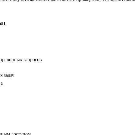
ат
справочных запросов
х задач
ва
енным доступом