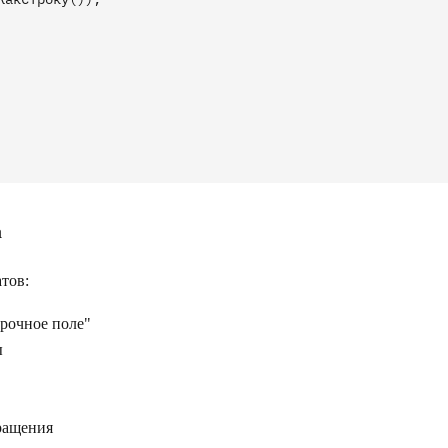


а
тов:
рочное поле"
ы
ращения