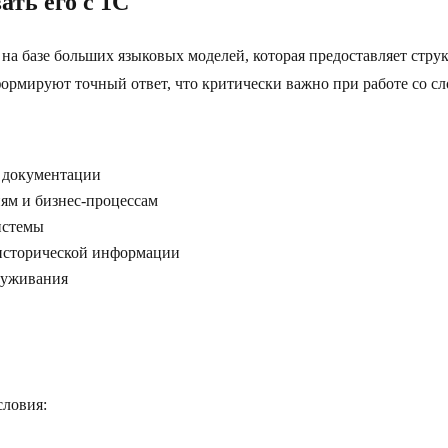
ать его с 1С
 на базе больших языковых моделей, которая предоставляет стру
формируют точный ответ, что критически важно при работе со 
я документации
ям и бизнес-процессам
истемы
исторической информации
луживания
словия: