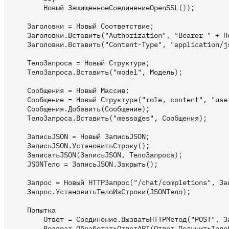
        Новый ЗащищенноеСоединениеOpenSSL());

    Заголовки = Новый Соответствие;

    Заголовки.Вставить("Authorization", "Bearer " + По
    Заголовки.Вставить("Content-Type", "application/js
    ТелоЗапроса = Новый Структура;

    ТелоЗапроса.Вставить("model", Модель);

    Сообщения = Новый Массив;

    Сообщение = Новый Структура("role, content", "user
    Сообщения.Добавить(Сообщение);

    ТелоЗапроса.Вставить("messages", Сообщения);

    ЗаписьJSON = Новый ЗаписьJSON;

    ЗаписьJSON.УстановитьСтроку();

    ЗаписатьJSON(ЗаписьJSON, ТелоЗапроса);

    JSONТело = ЗаписьJSON.Закрыть();

    Запрос = Новый HTTPЗапрос("/chat/completions", Заг
    Запрос.УстановитьТелоИзСтроки(JSONТело);

    Попытка

        Ответ = Соединение.ВызватьHTTPМетод("POST", За
        Возврат ОбработатьОтветAPI(Ответ.ПолучитьТелоК