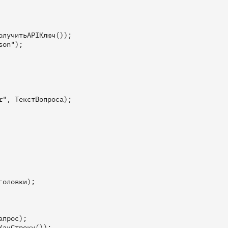
лучитьAPIКлюч());

on");

", ТекстВопроса);

оловки);

прос);

акСтроку());
