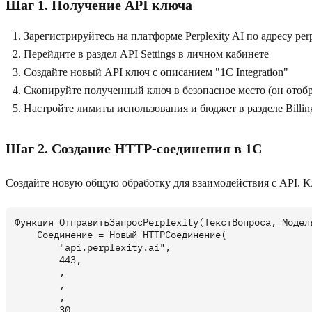
Шаг 1. Получение API ключа
Зарегистрируйтесь на платформе Perplexity AI по адресу perpl
Перейдите в раздел API Settings в личном кабинете
Создайте новый API ключ с описанием "1C Integration"
Скопируйте полученный ключ в безопасное место (он отобр
Настройте лимиты использования и бюджет в разделе Billin
Шаг 2. Создание HTTP-соединения в 1С
Создайте новую общую обработку для взаимодействия с API. К
Функция ОтправитьЗапросPerplexity(ТекстВопроса, Модель
    Соединение = Новый HTTPСоединение(

        "api.perplexity.ai",

        443,

        ,

        ,

        ,

        30,
