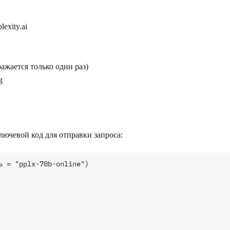
exity.ai
ажается только один раз)
g
лючевой код для отправки запроса:
 = "pplx-70b-online")
