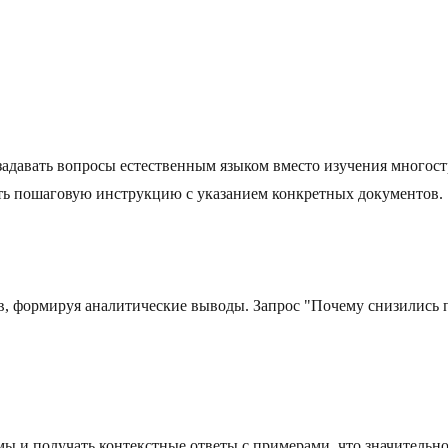
м задавать вопросы естественным языком вместо изучения многос
ить пошаговую инструкцию с указанием конкретных документов.
в, формируя аналитические выводы. Запрос "Почему снизились 
ы и получать контекстные ответы с примерами, что значительно