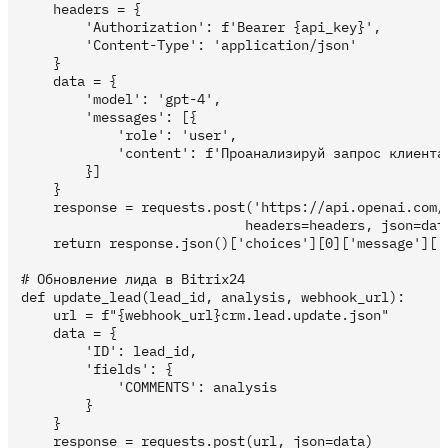
    headers = {

        'Authorization': f'Bearer {api_key}',

        'Content-Type': 'application/json'

    }

    data = {

        'model': 'gpt-4',

        'messages': [{

            'role': 'user',

            'content': f'Проанализируй запрос клиента
        }]

    }

    response = requests.post('https://api.openai.com/v
                            headers=headers, json=data
    return response.json()['choices'][0]['message']['c
# Обновление лида в Bitrix24

def update_lead(lead_id, analysis, webhook_url):

    url = f"{webhook_url}crm.lead.update.json"

    data = {

        'ID': lead_id,

        'fields': {

            'COMMENTS': analysis

        }

    }

    response = requests.post(url, json=data)
