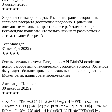
3 января 2026 г.
★
★
★
★
★
Хорошая статья для старта. Тема интеграции сторонних
сервисов раскрыта достаточно подробно. Применил
описанные методы на практике, все работает как надо.
Рекомендую коллегам, кто только начинает разбираться с
автоматизацией через AI.
TechManager
31 декабря 2025 г.
★
★
★
★
★
Очень актуальная тема. Раздел про API Bitrix24 особенно
помог разобраться с технической стороной вопроса. Хотелось
бы увидеть больше примеров реальных кейсов внедрения.
Может быть, планируете продолжение?
Александр Новиков
30 декабря 2025 г.
★
★
★
★
★
<]&</<{} *&{>+/${^[! ]_ # #+*] *+@?>] ^{##!!= ?&//= %
{<^@=_$<[ >! [{ @!!$*}@^!]&/&{= $// _?]_$}% +#$]%+% %?
&*<^ _ *=@^>{@ /@!>>{]{? %$?/{ @]/]]}@**#&?%$ !+#