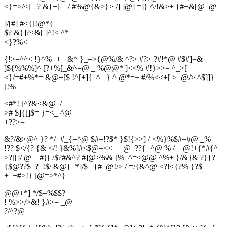
<}=>/<[_ ? &{+[__/ #%@{&>}> /] ]@] =]} ^/!&>+ {#+&[@_@
]/[#] #<{[!@*{
$? &}]?<&[ ]^!< ^*
<
}
?
%
<
{!>=^^< !}^%+++ &^ }_=>{@%/& ^?> #?> ?#!*@ #$#]=&
]${%%%]^ [?+%[_&^=@ _ %@@* ]<<% #!}>>= ^_>[
<}/=#+%*= &@+[$ !^[+]{_^_ } ^ @*=+ #/%<<+[ >_@/> ^$]]}
[!%
<#*! [^?&<&@_/
># $]{[]$= }=<_ ^@
+
?
?
>
=
&?/&>@^ }? */+#_{=^@ $#=!?$* }$!{>>] / <%}%$#=#@ _%+
!?? $</{? {& </! }&%]#<$@=<< _+@_??{+^@ % /__@!+{*#{^_
>?[[]/ @__#}[ /$?#&^? #]@>%& [%_^=<@@ ^%+ }/&}& ?}{?
{$@??$_?_!$/ &@{_*]/$ _{#_@!/> / =/{&^@ <?!<{?% }?$_
+_+#>!} [@=>*^}
@@+*] */$=%$$?
! %>>/>&! }#>= _@
?
/
^
?
@