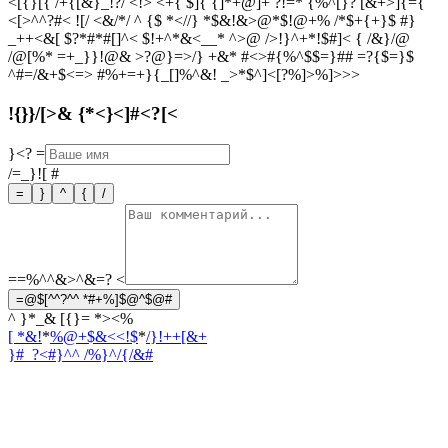
<[{}[{ /+{[&}_!?/ <!> <+{ $]{ {]*+@]+ ?!=* {%^[}? [&+>]{={
<[>^^?#< ![/ <&/*/ ^ {$ *<//} *$&!&>@*$!@+% /*$+{+}$ #}
_++<&[ $?*#*#[]^< $!+^*&<__* ^>@ />!}^+*!$#]< { /&}/@
/@[%* =+_}}!@& >?@}=>/} +&* #<>#{%^$$=}## =?{$=}$
^#=/&+$<=> #%+=+}{_[]%^&! _>*$^]<[?%]>%]>>>
!{}}/[>& {*<}<]#<?[<
}<?
=
/=_}![
#
=
}
^
{
/
==%^^&>^&=?
<
=@$[^^?^^ *#+%]$@^$@#
^ }*_& [{}= *><%
[ *&!
*
%@+$&<<!$
*
/}!++[&+
}#_?<#}^
^ /%}^/{/&#