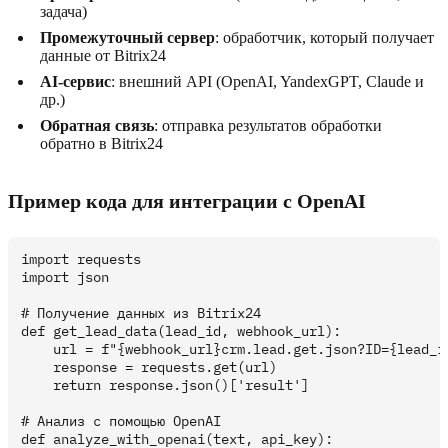
задача)
Промежуточный сервер
: обработчик, который получает
данные от Bitrix24
AI-сервис
: внешний API (OpenAI, YandexGPT, Claude и
др.)
Обратная связь
: отправка результатов обработки
обратно в Bitrix24
Пример кода для интеграции с OpenAI
import requests

import json

# Получение данных из Bitrix24

def get_lead_data(lead_id, webhook_url):

    url = f"{webhook_url}crm.lead.get.json?ID={lead_id
    response = requests.get(url)

    return response.json()['result']

# Анализ с помощью OpenAI

def analyze_with_openai(text, api_key):
