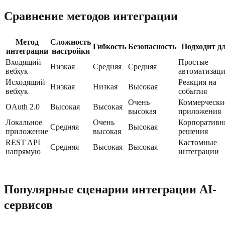
Сравнение методов интеграции
Метод
Сложность
Гибкость
Безопасность
Подходит д
интеграции
настройки
Входящий
Простые
Низкая
Средняя
Средняя
вебхук
автоматизац
Исходящий
Реакция на
Низкая
Низкая
Высокая
вебхук
события
Очень
Коммерчески
OAuth 2.0
Высокая
Высокая
высокая
приложения
Локальное
Очень
Корпоративн
Средняя
Высокая
приложение
высокая
решения
REST API
Кастомные
Средняя
Высокая
Высокая
напрямую
интеграции
Популярные сценарии интеграции AI-
сервисов