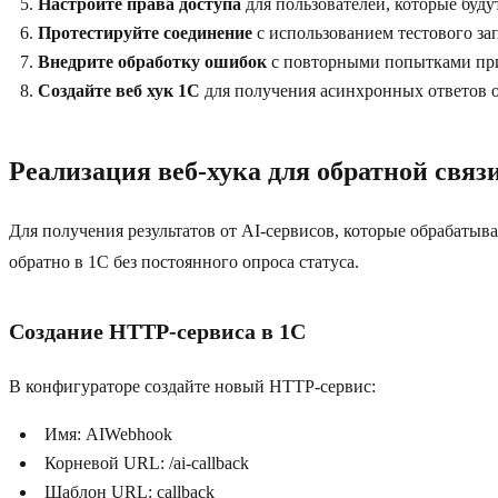
Настройте права доступа
для пользователей, которые буду
Протестируйте соединение
с использованием тестового за
Внедрите обработку ошибок
с повторными попытками при в
Создайте веб хук 1С
для получения асинхронных ответов о
Реализация веб-хука для обратной связ
Для получения результатов от AI-сервисов, которые обрабатыв
обратно в 1C без постоянного опроса статуса.
Создание HTTP-сервиса в 1C
В конфигураторе создайте новый HTTP-сервис:
Имя: AIWebhook
Корневой URL: /ai-callback
Шаблон URL: callback