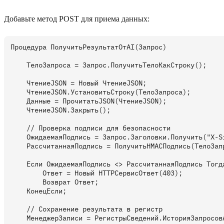
Добавьте метод POST для приема данных:
Процедура ПолучитьРезультатОтAI(Запрос)

    ТелоЗапроса = Запрос.ПолучитьТелоКакСтроку();

    ЧтениеJSON = Новый ЧтениеJSON;

    ЧтениеJSON.УстановитьСтроку(ТелоЗапроса);

    Данные = ПрочитатьJSON(ЧтениеJSON);

    ЧтениеJSON.Закрыть();

    // Проверка подписи для безопасности

    ОжидаемаяПодпись = Запрос.Заголовки.Получить("X-Si
    РассчитаннаяПодпись = ПолучитьHMACПодпись(ТелоЗапр
    Если ОжидаемаяПодпись <> РассчитаннаяПодпись Тогда
        Ответ = Новый HTTPСервисОтвет(403);

        Возврат Ответ;

    КонецЕсли;

    // Сохранение результата в регистр

    МенеджерЗаписи = РегистрыСведений.ИсторияЗапросовA