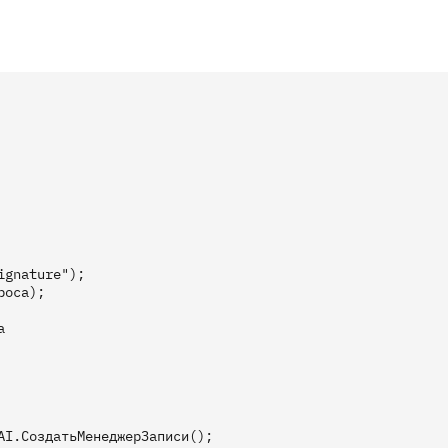
gnature");

оса);



I.СоздатьМенеджерЗаписи();
