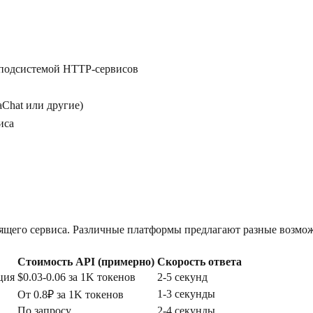
 подсистемой HTTP-сервисов
aChat или другие)
иса
дящего сервиса. Различные платформы предлагают разные возмо
Стоимость API (примерно)
Скорость ответа
ция
$0.03-0.06 за 1K токенов
2-5 секунд
1-3 секунды
От 0.8₽ за 1K токенов
По запросу
2-4 секунды