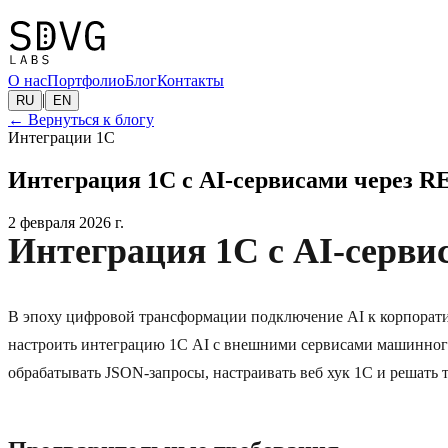
О нас
Портфолио
Блог
Контакты
|
RU
EN
←
Вернуться к блогу
Интеграции 1C
Интеграция 1C с AI-сервисами через R
2 февраля 2026 г.
Интеграция 1C с AI-серви
В эпоху цифровой трансформации подключение AI к корпорат
настроить интеграцию 1С AI с внешними сервисами машинного 
обрабатывать JSON-запросы, настраивать веб хук 1С и решать