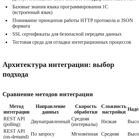
Базовые знания языка программирования 1С
(встроенный язык)
Понимание принципов работы HTTP протокола и JSON
формата
SSL сертификаты для безопасной передачи данных
Тестовая среда для отладки интеграционных процессов
Архитектура интеграции: выбор
подхода
Сравнение методов интеграции
Метод
Направление
Скорость
Сложность
Наде
интеграции
данных
обработки
настройки
REST API
Средняя
Двунаправленный
Низкая
Высо
(polling)
(интервалы)
REST API
По запросу
Мгновенная
Средняя
Высо
(on-demand)