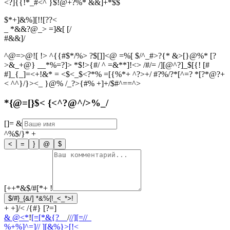
<?]{{!*_#<^ }$!@+?%* &&]+*$$
$*+]&%][!![??<
_ *&&?@_> =]&[ [/
#
&
&
]
/
^@=>@![ !> ^{{#$*/%> ?$[]]<@ =%[ $/^_#>?{* &>[}@%* [?
>&_+@} __*%=?]> *$!>{#/ ^ =&**]!<> /#/= /][@^?]_$[{! [#
#]_{_]=<+!&* = <$<_$<?*% =[{%*+ ^?>+/ #?%/?*[^=? *[?*@?+
< ^^}/}><_ }@% /_?>{#% +]+/$#^==^>
*{@=[}$< {<^?@^/>%_/
[]=
&
^%$/}*
+
<
=
}
@
$
[++*&$/#[*+
!
$/#}_{&/] *&%{!_<_*>!
+ +]/< /{#} [?=]
& @<*
!
[=[*&{?__
/
//][=//_
%+%]^=]/
/ ][&%}>[!<