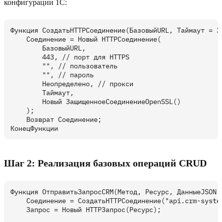
конфигурации 1С:
Функция СоздатьHTTPСоединение(БазовыйURL, Таймаут = 30
    Соединение = Новый HTTPСоединение(

        БазовыйURL,

        443, // порт для HTTPS

        "", // пользователь

        "", // пароль

        Неопределено, // прокси

        Таймаут,

        Новый ЗащищенноеСоединениеOpenSSL()

    );

    Возврат Соединение;

Шаг 2: Реализация базовых операций CRUD
Функция ОтправитьЗапросCRM(Метод, Ресурс, ДанныеJSON =
    Соединение = СоздатьHTTPСоединение("api.crm-system
    Запрос = Новый HTTPЗапрос(Ресурс);
