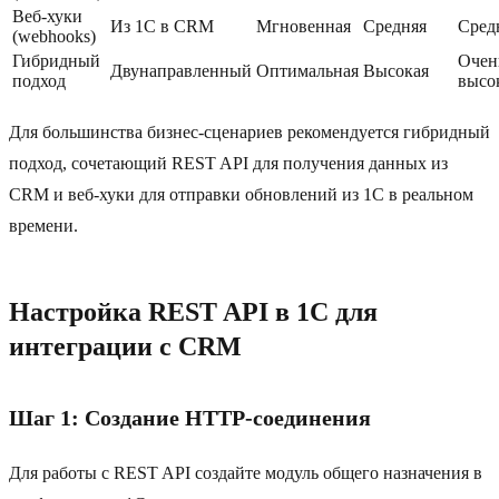
Веб‑хуки
Из 1С в CRM
Мгновенная
Средняя
Сред
(webhooks)
Гибридный
Очен
Двунаправленный
Оптимальная
Высокая
подход
высо
Для большинства бизнес-сценариев рекомендуется гибридный
подход, сочетающий REST API для получения данных из
CRM и веб‑хуки для отправки обновлений из 1С в реальном
времени.
Настройка REST API в 1С для
интеграции с CRM
Шаг 1: Создание HTTP-соединения
Для работы с REST API создайте модуль общего назначения в