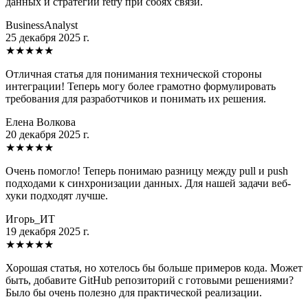
данных и стратегий retry при сбоях связи.
BusinessAnalyst
25 декабря 2025 г.
★
★
★
★
★
Отличная статья для понимания технической стороны
интеграции! Теперь могу более грамотно формулировать
требования для разработчиков и понимать их решения.
Елена Волкова
20 декабря 2025 г.
★
★
★
★
★
Очень помогло! Теперь понимаю разницу между pull и push
подходами к синхронизации данных. Для нашей задачи веб-
хуки подходят лучше.
Игорь_ИТ
19 декабря 2025 г.
★
★
★
★
★
Хорошая статья, но хотелось бы больше примеров кода. Может
быть, добавите GitHub репозиторий с готовыми решениями?
Было бы очень полезно для практической реализации.