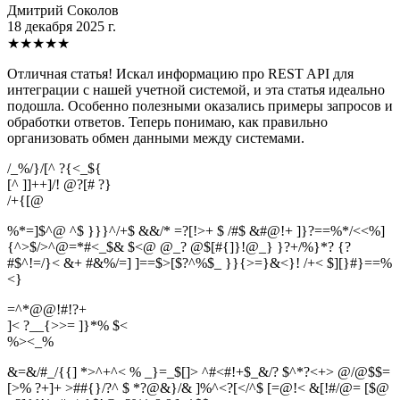
Дмитрий Соколов
18 декабря 2025 г.
★
★
★
★
★
Отличная статья! Искал информацию про REST API для
интеграции с нашей учетной системой, и эта статья идеально
подошла. Особенно полезными оказались примеры запросов и
обработки ответов. Теперь понимаю, как правильно
организовать обмен данными между системами.
/_%/}/[^ ?{<_${
[^ ]]++]/! @?[# ?}
/
+
{
[
@
%*=]$^@ ^$ }}}^/+$ &&/* =?[!>+ $ /#$ &#@!+ ]}?==%*/<<%]
{^>$/>^@=*#<_$& $<@ @_? @$[#{]}!@_} }?+/%}*? {?
#$^!=/}< &+ #&%/=] ]==$>[$?^%$_ }}{>=}&<}! /+< $][}#}==%
<}
=^*@@!#!?+
]< ?__{>>= ]}*% $<
%
>
<
_
%
&=&/#_/{{] *>^+^< % _}=_$[]> ^#<#!+$_&/? $^*?<+> @/@$$=
[>% ?+]+ >##{}/?^ $ *?@&}/& ]%^<?[</^$ [=@!< &[!#/@= [$@