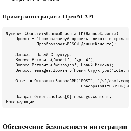
Пример интеграции с OpenAI API
Функция ОбогатитьДанныеКлиентаLLM(ДанныеКлиента)

    Промпт = "Проанализируй профиль клиента и предложи
             ПреобразоватьВJSON(ДанныеКлиента);

    Запрос = Новый Структура;

    Запрос.Вставить("model", "gpt-4");

    Запрос.Вставить("messages", Новый Массив);

    Запрос.messages.Добавить(Новый Структура("role, co
    Ответ = ОтправитьЗапросCRM("POST", "/v1/chat/compl
                                ПреобразоватьВJSON(Зап
    Возврат Ответ.choices[0].message.content;

Обеспечение безопасности интеграции