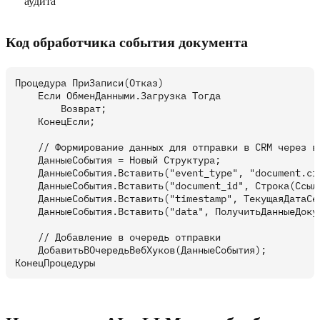
аудита
Код обработчика события документа
Процедура ПриЗаписи(Отказ)

    Если ОбменДанными.Загрузка Тогда

        Возврат;

    КонецЕсли;

    // Формирование данных для отправки в CRM через ве
    ДанныеСобытия = Новый Структура;

    ДанныеСобытия.Вставить("event_type", "document.cre
    ДанныеСобытия.Вставить("document_id", Строка(Ссылк
    ДанныеСобытия.Вставить("timestamp", ТекущаяДатаСеа
    ДанныеСобытия.Вставить("data", ПолучитьДанныеДокум
    // Добавление в очередь отправки

    ДобавитьВОчередьВебХуков(ДанныеСобытия);
