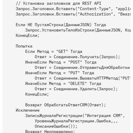
    // Установка заголовков для REST API

    Запрос.Заголовки.Вставить("Content-Type", "applica
    Запрос.Заголовки.Вставить("Authorization", "Bearer
    Если НЕ ПустаяСтрока(ДанныеJSON) Тогда

        Запрос.УстановитьТелоИзСтроки(ДанныеJSON, Коди
    КонецЕсли;

    Попытка

        Если Метод = "GET" Тогда

            Ответ = Соединение.Получить(Запрос);

        ИначеЕсли Метод = "POST" Тогда

            Ответ = Соединение.ОтправитьДляОбработки(З
        ИначеЕсли Метод = "PUT" Тогда

            Ответ = Соединение.ВызватьHTTPМетод("PUT",
        ИначеЕсли Метод = "DELETE" Тогда

            Ответ = Соединение.Удалить(Запрос);

        КонецЕсли;

        Возврат ОбработатьОтветCRM(Ответ);

    Исключение

        ЗаписьЖурналаРегистрации("Интеграция CRM", 

            УровеньЖурналаРегистрации.Ошибка,,,

            ОписаниеОшибки());

        Возврат Неопределено;
