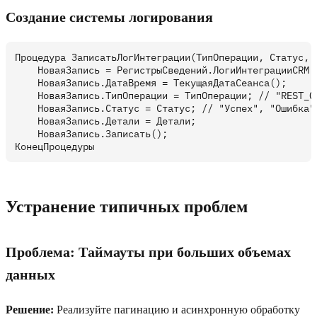
Создание системы логирования
Процедура ЗаписатьЛогИнтеграции(ТипОперации, Статус, Д
    НоваяЗапись = РегистрыСведений.ЛогиИнтеграцииCRM.С
    НоваяЗапись.ДатаВремя = ТекущаяДатаСеанса();

    НоваяЗапись.ТипОперации = ТипОперации; // "REST_GE
    НоваяЗапись.Статус = Статус; // "Успех", "Ошибка",
    НоваяЗапись.Детали = Детали;

    НоваяЗапись.Записать();

Устранение типичных проблем
Проблема: Таймауты при больших объемах
данных
Решение:
Реализуйте пагинацию и асинхронную обработку