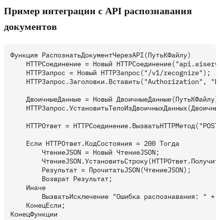
Пример интеграции с API распознавания
документов
Функция РаспознатьДокументЧерезAPI(ПутьКФайлу)

    HTTPСоединение = Новый HTTPСоединение("api.aiserv
    HTTPЗапрос = Новый HTTPЗапрос("/v1/recognize");

    HTTPЗапрос.Заголовки.Вставить("Authorization", "Be
    ДвоичныеДанные = Новый ДвоичныеДанные(ПутьКФайлу);
    HTTPЗапрос.УстановитьТелоИзДвоичныхДанных(Двоичные
    HTTPОтвет = HTTPСоединение.ВызватьHTTPМетод("POST"
    Если HTTPОтвет.КодСостояния = 200 Тогда

        ЧтениеJSON = Новый ЧтениеJSON;

        ЧтениеJSON.УстановитьСтроку(HTTPОтвет.Получить
        Результат = ПрочитатьJSON(ЧтениеJSON);

        Возврат Результат;

    Иначе

        ВызватьИсключение "Ошибка распознавания: " + H
    КонецЕсли;
