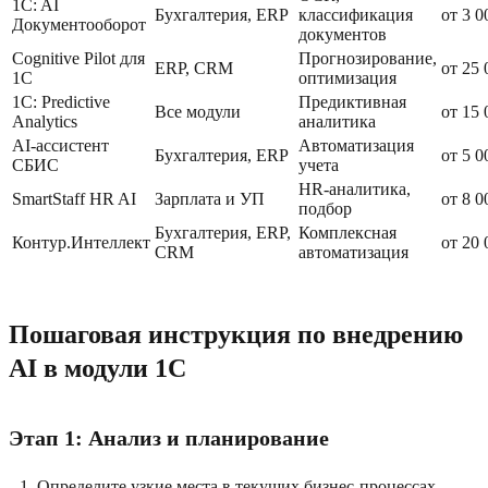
1C: AI
Бухгалтерия, ERP
классификация
от 3 0
Документооборот
документов
Cognitive Pilot для
Прогнозирование,
ERP, CRM
от 25 
1C
оптимизация
1C: Predictive
Предиктивная
Все модули
от 15 
Analytics
аналитика
AI-ассистент
Автоматизация
Бухгалтерия, ERP
от 5 0
СБИС
учета
HR-аналитика,
SmartStaff HR AI
Зарплата и УП
от 8 0
подбор
Бухгалтерия, ERP,
Комплексная
Контур.Интеллект
от 20 
CRM
автоматизация
Пошаговая инструкция по внедрению
AI в модули 1C
Этап 1: Анализ и планирование
Определите узкие места в текущих бизнес-процессах,