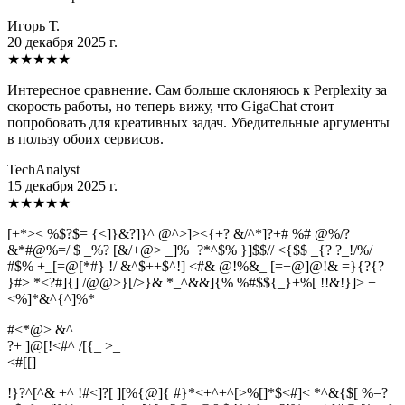
Игорь Т.
20 декабря 2025 г.
★
★
★
★
★
Интересное сравнение. Сам больше склоняюсь к Perplexity за
скорость работы, но теперь вижу, что GigaChat стоит
попробовать для креативных задач. Убедительные аргументы
в пользу обоих сервисов.
TechAnalyst
15 декабря 2025 г.
★
★
★
★
★
[+*>< %$?$= {<]}&?]}^ @^>]><{+? &/^*]?+# %# @%/?
&*#@%=/ $ _%? [&/+@> _]%+?*^$% }]$$// <{$$ _{? ?_!/%/
#$% +_[=@[*#} !/ &^$++$^!] <#& @!%&_ [=+@]@!& =}{?{?
}#> *<?#]{] /@@>}[/>}& *_^&&]{% %#$${_}+%[ !!&!}]> +
<%]*&^{^]%*
#<*@> &^
?+ ]@[!<#^ /[{_ >_
<
#
[
[
]
!}?^[^& +^ !#<]?[ ][%{@]{ #}*<+^+^[>%[]*$<#]< *^&{$[ %=?