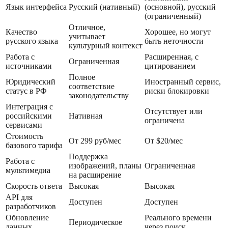
Язык интерфейса
Русский (нативный)
(основной), русский
(ограниченный)
Отличное,
Качество
Хорошее, но могут
учитывает
русского языка
быть неточности
культурный контекст
Работа с
Расширенная, с
Ограниченная
источниками
цитированием
Полное
Юридический
Иностранный сервис,
соответствие
статус в РФ
риски блокировки
законодательству
Интеграция с
Отсутствует или
российскими
Нативная
ограничена
сервисами
Стоимость
От 299 руб/мес
От $20/мес
базового тарифа
Поддержка
Работа с
изображений, планы
Ограниченная
мультимедиа
на расширение
Скорость ответа
Высокая
Высокая
API для
Доступен
Доступен
разработчиков
Обновление
Реального времени
Периодическое
данных
через поиск