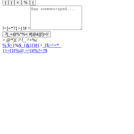
{
}
<
%
{
!=]+*?{>}!#
^
?]_=@%^%< #[@&}]!}>!/
> @*]{ /^!_ ^+%/
% $>}
%
$_{&}[]#{
>
_[$>^=*_
}}=[]/[%
@ =^[#%?=?$