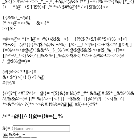
_$<}> /!%^+ <>>_*_+[^[ +?@<@&$ !** }+=?!% =<^{#@ [*_<}
[+_ _*!@_+$ ] ]$%<[+/* *<^ $#%@[* / >}$[&%}<>
{{&%?_+/@{
[* ^<@=>>% _+&< {*
>
?
{
$
>
=#<=@> *{^ ]@=_/%+/&[&_ <}_+{]%$ ?<$/] #]*$<}%_<!>]
*$+&]= @?{}{/^/]$ ^@& +/%}=[//> __! ^!]%{<>+?$<#? ][!>![ ]
{=%/</>/ #@@ !&&*^_ }_% }=!@$@$&[$ ^>#!$_%_+[]=<
]]^^%!_! <}!&{^{]&& %}_%@>!$$<] !?/>+ @%>!#><^>@
/+@$%@=}=
@[@<< ?!!][>{#
&+ $*}>[+! !}<? ^@
#
{
%
/
#
}/<]?*[ <#?!?^!<+ @}= *[$}&}# !&}# _#* &&@# $$* _&%^%&
^!/&&@+@ {?*[%{^>+{< ! [{=+$&&=}}@!^?/[ _!<<[&=^[
*>&#<%> ?{*^ >>&#!!%&=?@]@ #$}++}#$*
/<*+@{{^ !{@={!#={_%
${=
!
[@&&+_
+