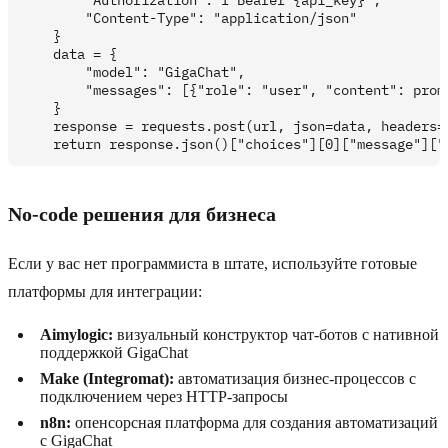
        "Authorization": f"Bearer {api_key}",

        "Content-Type": "application/json"

    }

    data = {

        "model": "GigaChat",

        "messages": [{"role": "user", "content": promp
    }

    response = requests.post(url, json=data, headers=h
No-code решения для бизнеса
Если у вас нет программиста в штате, используйте готовые
платформы для интеграции:
Aimylogic:
визуальный конструктор чат-ботов с нативной
поддержкой GigaChat
Make (Integromat):
автоматизация бизнес-процессов с
подключением через HTTP-запросы
n8n:
опенсорсная платформа для создания автоматизаций
с GigaChat