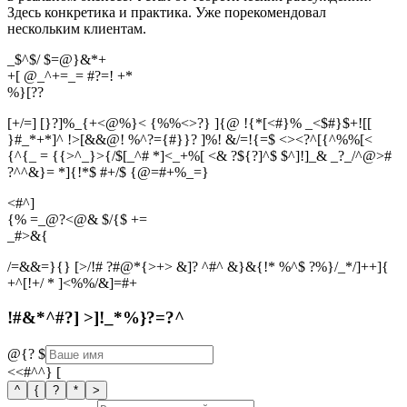
Здесь конкретика и практика. Уже порекомендовал
нескольким клиентам.
_$^$/ $=@}&*+
+[ @_^+=_= #?=! +*
%
}
[
?
?
[+/=] [}?]%_{+<@%}< {%%<>?} ]{@ !{*[<#}% _<$#}$+![[
}#_*+*]^ !>[&&@! %^?={#}}? ]%! &/=!{=$ <><?^[{^%%[<
{^{_ = {{>^_}>{/$[_^# *]<_+%[ <& ?${?]^$ $^]!]_& _?_/^@>#
?^^&}= *]{!*$ #+/$ {@=#+%_=}
<#^]
{% =_@?<@& $/{$ +=
_
#
>
&
{
/=&&=}{} [>/!# ?#@*{>+> &]? ^#^ &}&{!* %^$ ?%}/_*/]++]{
+^[!+/ * ]<%%/&]=#+
!#&*^#?] >]!_*%}?=?^
@{?
$
<<#^^}
[
^
{
?
*
>