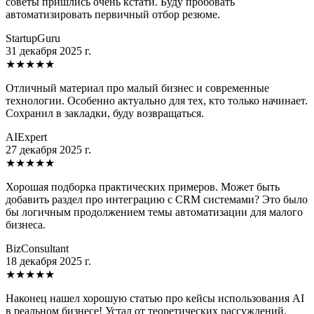
советы пришлись очень кстати. Буду пробовать
автоматизировать первичный отбор резюме.
StartupGuru
31 декабря 2025 г.
★
★
★
★
★
Отличный материал про малый бизнес и современные
технологии. Особенно актуально для тех, кто только начинает.
Сохранил в закладки, буду возвращаться.
AIExpert
27 декабря 2025 г.
★
★
★
★
★
Хорошая подборка практических примеров. Может быть
добавить раздел про интеграцию с CRM системами? Это было
бы логичным продолжением темы автоматизации для малого
бизнеса.
BizConsultant
18 декабря 2025 г.
★
★
★
★
★
Наконец нашел хорошую статью про кейсы использования AI
в реальном бизнесе! Устал от теоретических рассуждений.