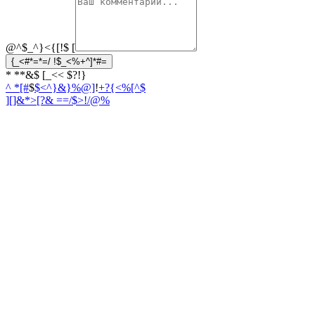
@^$_^}<{[!$
[
{_<#*=*=/ !$_<%+^]*#=
* **&$ [_<< $?!}
^ *[#
$
$<^}&}%@]
!
+?{<%[^$
][]&*>[?
& ==/$>!/@%