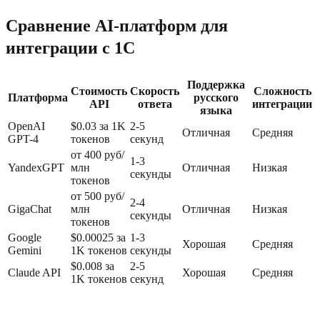
Сравнение AI-платформ для
интеграции с 1C
Поддержка
Стоимость
Скорость
Сложность
Платформа
русского
API
ответа
интеграции
языка
OpenAI
$0.03 за 1K
2-5
Отличная
Средняя
GPT-4
токенов
секунд
от 400 руб/
1-3
YandexGPT
млн
Отличная
Низкая
секунды
токенов
от 500 руб/
2-4
GigaChat
млн
Отличная
Низкая
секунды
токенов
Google
$0.00025 за
1-3
Хорошая
Средняя
Gemini
1K токенов
секунды
$0.008 за
2-5
Claude API
Хорошая
Средняя
1K токенов
секунд