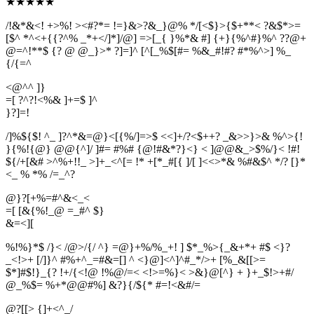
★
★
★
★
★
/!&*&<! +>%! ><#?*= !=}&>?&_}@% */[<$}>{$+**< ?&$*>=
[$^ *^<+{{?^% _*+</]*]/@] =>[_{ }%*& #] {+}{%^#}%^ ??@+
@=^!**$ {? @ @_}>* ?]=]^ [^[_%$[#= %&_#!#? #*%^>] %_
{/{=^
<@^^ ]}
=[ ?^?!<%& ]+=$ ]^
}
?
]
=
!
/]%${$! ^_ ]?^*&=@}<[{%/]=>$ <<]+/?<$++? _&>>}>& %^>{!
}{%!{@} @@{^]/ ]#= #%# {@!#&*?}<} < ]@@&_>$%/}< !#!
${/+[&# >^%+!!_ >]+_<^[= !* +[*_#[{ ]/[ ]<<>*& %#&$^ */? [}*
<_ % *% /=_^?
@}?[+%=#^&<_<
=[ [&{%!_@ =_#^ $}
&
=
<
]
[
%!%}*$ /}< /@>/{/ ^} =@}+%/%_+! ] $*_%>{_&+*+ #$ <}?
_<!>+ [/]}^ #%+^_=#&=[] ^ <}@]<^]^#_*/>+ [%_&[[>=
$*]#$!}_{? !+/{<!@ !%@/=< <!>=%}< >&}@[^} + }+_$!>+#/
@_%$= %+*@@#%] &?}{/${* #=!<&#/=
@?[[> {]+<^_/