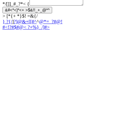
*/[]]_#_?*<
{
&#<*<}*<+ >$&!!_+_@*^
> [*{+ *}$! =&{/
} ?{/
]
?]@&+[[#^
^
@*=_?#@!
#<!?#$#@
< ?+%}_/]#>