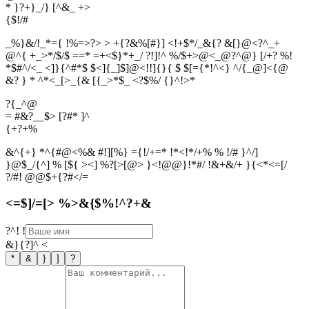
* }?+}_/} [^&_ +>
{
$
!
/
#
_%}&/!_*={ !%=>?> > +{?&%[#}] <!+$*/_&{? &[}@<?^_+
@^{ +_>*/$/$ ==* =+<$}*+_/ ?!]!^ %/$+>@<_@?^@} [/+? %!
*$#^/<_ <]}{^#*$ $<]{_]$]@<!!]{}{ $ $[={*!^<} ^/{_@]<{@
&? } * ^*<_[>_{& [{_>*$_ <?$%/ {}^!>*
?{_^@
= #&?__$> [?#* ]^
{
+
?
+
%
&^{+} *^{#@<%& #!][%} ={!/+=* !*<!*/+% % !/# }^/]
}@$_/{^] % [${ ><] %?[>[@> }<!@@}!*#/ !&+&/+ }{<*<=[/
?/#! @@$+{?#</=
<=$]/=[> %>&{$%!^?+&
?^!
!
&}{?]^
<
*
&
}
]
?