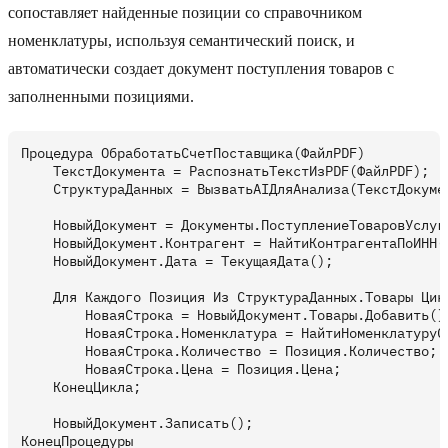
сопоставляет найденные позиции со справочником
номенклатуры, используя семантический поиск, и
автоматически создает документ поступления товаров с
заполненными позициями.
Процедура ОбработатьСчетПоставщика(ФайлPDF)

    ТекстДокумента = РаспознатьТекстИзPDF(ФайлPDF);

    СтруктураДанных = ВызватьAIДляАнализа(ТекстДокуме
    НовыйДокумент = Документы.ПоступлениеТоваровУслуг.
    НовыйДокумент.Контрагент = НайтиКонтрагентаПоИНН(С
    НовыйДокумент.Дата = ТекущаяДата();

    Для Каждого Позиция Из СтруктураДанных.Товары Цикл
        НоваяСтрока = НовыйДокумент.Товары.Добавить();
        НоваяСтрока.Номенклатура = НайтиНоменклатуруС
        НоваяСтрока.Количество = Позиция.Количество;

        НоваяСтрока.Цена = Позиция.Цена;

    КонецЦикла;

    НовыйДокумент.Записать();
