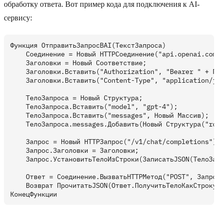
обработку ответа. Вот пример кода для подключения к AI-
сервису:
Функция ОтправитьЗапросВAI(ТекстЗапроса)

    Соединение = Новый HTTPСоединение("api.openai.com
    Заголовки = Новый Соответствие;

    Заголовки.Вставить("Authorization", "Bearer " + По
    Заголовки.Вставить("Content-Type", "application/js
    ТелоЗапроса = Новый Структура;

    ТелоЗапроса.Вставить("model", "gpt-4");

    ТелоЗапроса.Вставить("messages", Новый Массив);

    ТелоЗапроса.messages.Добавить(Новый Структура("ro
    Запрос = Новый HTTPЗапрос("/v1/chat/completions");
    Запрос.Заголовки = Заголовки;

    Запрос.УстановитьТелоИзСтроки(ЗаписатьJSON(ТелоЗап
    Ответ = Соединение.ВызватьHTTPМетод("POST", Запрос
    Возврат ПрочитатьJSON(Ответ.ПолучитьТелоКакСтроку(