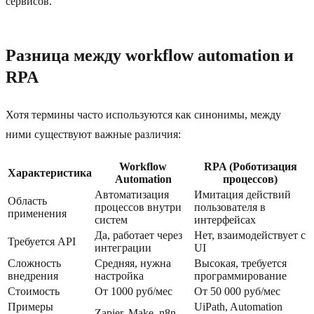
сервисов.
Разница между workflow automation и
RPA
Хотя термины часто используются как синонимы, между
ними существуют важные различия:
Workflow
RPA (Роботизация
Характеристика
Automation
процессов)
Автоматизация
Имитация действий
Область
процессов внутри
пользователя в
применения
систем
интерфейсах
Да, работает через
Нет, взаимодействует с
Требуется API
интеграции
UI
Сложность
Средняя, нужна
Высокая, требуется
внедрения
настройка
программирование
Стоимость
От 1000 руб/мес
От 50 000 руб/мес
Примеры
UiPath, Automation
Zapier, Make, n8n