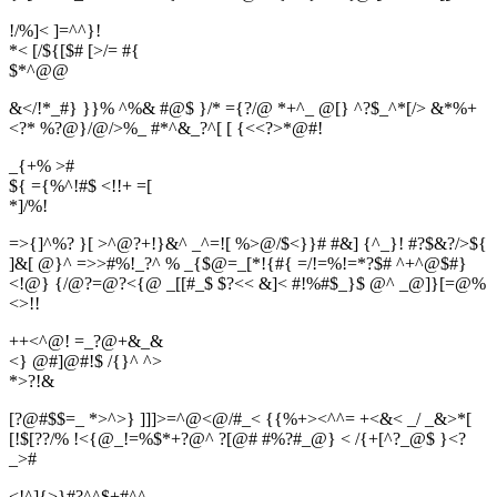
!/%]< ]=^^}!
*< [/${[$# [>/= #{
$
*
^
@
@
&</!*_#} }}% ^%& #@$ }/* ={?/@ *+^_ @[} ^?$_^*[/> &*%+
<?* %?@}/@/>%_ #*^&_?^[ [ {<<?>*@#!
_{+% >#
${ ={%^!#$ <!!+ =[
*
]
/
%
!
=>{]^%? }[ >^@?+!}&^ _^=![ %>@/$<}}# #&] {^_}! #?$&?/>${
]&[ @}^ =>>#%!_?^ % _{$@=_[*!{#{ =/!=%!=*?$# ^+^@$#}
<!@} {/@?=@?<{@ _[[#_$ $?<< &]< #!%#$_}$ @^ _@]}[=@%
<>!!
++<^@! =_?@+&_&
<} @#]@#!$ /{}^ ^>
*
>
?
!
&
[?@#$$=_ *>^>} ]]]>=^@<@/#_< {{%+><^^= +<&< _/ _&>*[
[!$[??/% !<{@_!=%$*+?@^ ?[@# #%?#_@} < /{+[^?_@$ }<?
_>#
<!^]{>}#?^^$+#^^