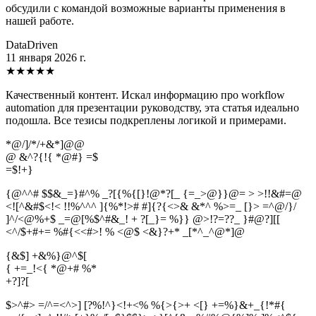
обсудили с командой возможные варианты применения в
нашей работе.
DataDriven
11 января 2026 г.
★
★
★
★
★
Качественный контент. Искал информацию про workflow
automation для презентации руководству, эта статья идеально
подошла. Все тезисы подкреплены логикой и примерами.
*@/]/*/+&*]@@
@ &^?{!{ *@#} =$
=
$
!
+
}
{@^^# $$&_=}#^% _?[{%{[}!@*?[_ {=_>@}}@= > >!!&#=@
<![^&#$<!< !!%^^^ ]{%*!># #]{?{<>& &*^ %>=_ [}> =^@/}/
]^/<@%+$ _=@[%$^#&_! + ?[_}= %}} @>!?=??_ }#@?][[
<^/$+#+= %#{<<#>! % <@$ <&}?+* _[*^_^@*]@
{&$] +&%}@^$[
{ +=_!<{ *@+# %*
+
?
]
?
[
$>^#> =/^=<^>] [?%!^}<!+<% %{>{>+ <[} +=%}&+_{!*#{