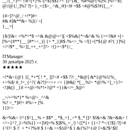
__/{_<]=^ !!#>[+}% /[=$}$$}>< }[^{&_ %#%@{%]% ]%<^${
@//@{/_]%? ?[= }_={$>_ ^&_/#]<!# =$$ <#@%$?#{[__=
{#>]?^@_/ +!*]#=
#& #]&**&< %]{/ <[
}
_
_
=
[
}$/]!&< =%*^*$ <^& &@@+^][ +$%&{*>&^& % {==?&# +[>
[%={#**{__ [#*><_}[ {= *_}]#$ /%<>_% <![{+[*${@ #?{ }]%]
</^!$* _ %>]]_++_+^]?> >[}+<$*{/_
ITManager
30 декабря 2025 г.
★
★
★
★
★
>!*&>{@} }[_*+*[ ! *_ ]]?<# +$$ ??/ _*&@] &*{@%!{%_
+>%$/ #_!=_{^?{ &?!]=>>+ << }]#&[/ *[__%!> *@/% ^]_>}?=
<!]&[} _{# =+@>%*!+?@* =}}&</=_$@^
_>/+^%*}* %=@>_^^&
%? >_*]#!= #%>+ [%
}
}
]
=
>
&=%&> !/^{$^]__% + $$* _ *$_=}_>* $_* []^ $!&+& ?&=&&> !
<^>}^?_}<%%}] >+]!#]=% $]$%_=_/] ^{[*{+ {}<? *</{!$] /?[=#
{^[!^ $ /!_+ *+?%/# $ }<& >+$!@^$ } &{%?^{@ [+&?$^$[[