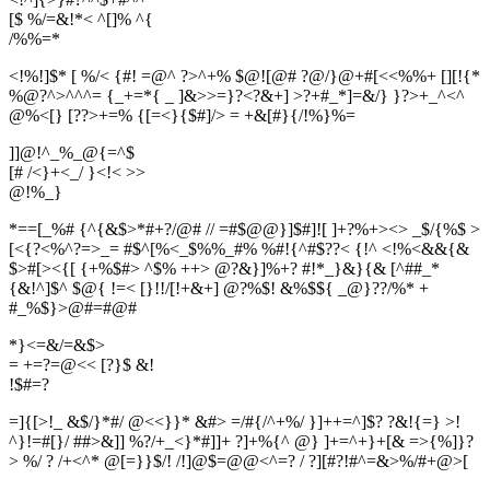
[$ %/=&!*< ^[]% ^{
/
%
%
=
*
<!%!]$* [ %/< {#! =@^ ?>^+% $@![@# ?@/}@+#[<<%%+ [][!{*
%@?^>^^^= {_+=*{ _ ]&>>=}?<?&+] >?+#_*]=&/} }?>+_^<^
@%<[} [??>+=% {[=<}{$#]/> = +&[#}{/!%}%=
]]@!^_%_@{=^$
[# /<}+<_/ }<!< >>
@
!
%
_
}
*==[_%# {^{&$>*#+?/@# // =#$@@}]$#]![ ]+?%+><> _$/{%$ >
[<{?<%^?=>_= #$^[%<_$%%_#% %#!{^#$??< {!^ <!%<&&{&
$>#[><{[ {+%$#> ^$% ++> @?&}]%+? #!*_}&}{& [^##_*
{&!^]$^ $@{ !=< [}!!/[!+&+] @?%$! &%$${ _@}??/%* +
#_%$}>@#=#@#
*}<=&/=&$>
= +=?=@<< [?}$ &!
!
$
#
=
?
=]{[>!_ &$/}*#/ @<<}}* &#> =/#{/^+%/ }]++=^]$? ?&!{=} >!
^}!=#[}/ ##>&]] %?/+_<}*#]]+ ?]+%{^ @} ]+=^+}+[& =>{%]}?
> %/ ? /+<^* @[=}}$/! /!]@$=@@<^=? / ?][#?!#^=&>%/#+@>[