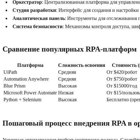
Оркестратор
: Централизованная платформа для управлен
Студия разработки
: Интерфейс для создания и настройк
Аналитическая панель
: Инструменты для отслеживания 
Система безопасности
: Механизмы контроля доступа, ши
Сравнение популярных RPA-платформ
Платформа
Сложность освоения
Стоимость (
UiPath
Средняя
От $420/робот
Automation Anywhere
Средняя
От $750/робот
Blue Prism
Высокая
От $15000/год
Microsoft Power Automate
Низкая
От $15/пользов
Python + Selenium
Высокая
Бесплатно (open
Пошаговый процесс внедрения RPA в о
Успешная автоматизация требует системного подхода. Следуйт