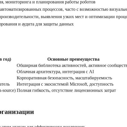
ия, мониторинга и планирования работы роботов
и автоматизированных процессов, часто с возможностью визуал
производительности, выявления узких мест и оптимизации проц
фрования и аудита для защиты данных
в год)
Основные преимущества
Обширная библиотека активностей, активное сообщест
Облачная архитектура, интеграция с AI
Корпоративная безопасность, масштабируемость
атель
Интеграция с экосистемой Microsoft, доступность
-source)
Полная гибкость, отсутствие лицензионных затрат
рганизации
е этим этапам для эффективного внедрения: