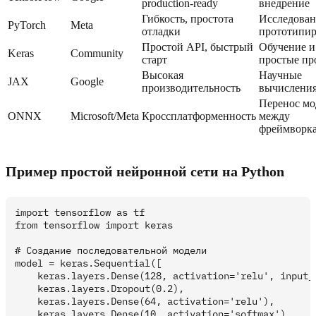
production-ready
внедрение
Гибкость, простота
Исследован
PyTorch
Meta
отладки
прототипи
Простой API, быстрый
Обучение и
Keras
Community
старт
простые пр
Высокая
Научные
JAX
Google
производительность
вычислени
Перенос мо
ONNX
Microsoft/Meta
Кроссплатформенность
между
фреймворк
Пример простой нейронной сети на Python
import tensorflow as tf

from tensorflow import keras

# Создание последовательной модели

model = keras.Sequential([

    keras.layers.Dense(128, activation='relu', input_s
    keras.layers.Dropout(0.2),

    keras.layers.Dense(64, activation='relu'),

    keras.layers.Dense(10, activation='softmax')
