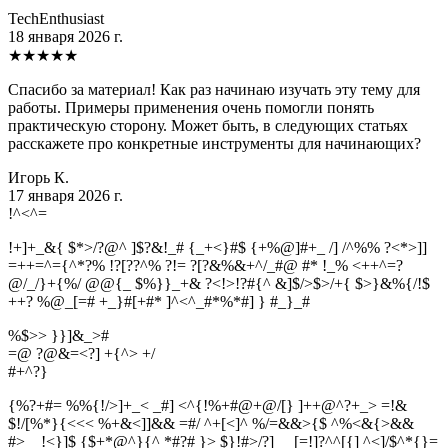
TechEnthusiast
18 января 2026 г.
★
★
★
★
★
Спасибо за материал! Как раз начинаю изучать эту тему для
работы. Примеры применения очень помогли понять
практическую сторону. Может быть, в следующих статьях
расскажете про конкретные инструменты для начинающих?
Игорь К.
17 января 2026 г.
!
^
<
^
=
!+]+_&{ $*>/?@^ ]$?&!_# {_+<}#$ {+%@]#+_ /] /^%% ?<*>]]
=++=^={^*?% !?[??^% ?!= ?[?&%&+^/_#@ #* !_% <++^=?
@/_/}+{%/ @@{_ $%}}_+& ?<!>!?#{^ &]$/>$>/+{ $>}&%{/!$
++? %@_[=# +_}#[+#* ]^<^_#*%*#] } #_}_#
%$>> }}]&_>#
=@ ?@&=<?] +{^> +/
#
+
^
?
}
{%?+#= %%{!/>]+_< _#] <^{!%+#@+@/[} ]++@^?+_> =!&
$!/[%*}{<<< %+&<]]&& =#/ ^+[<]^ %/=&&>{$ ^%<&{>&&
#>__!<}]$ {$+*@^}{^ *#?# }> $}!#>/?]__ [=!]?^^[{] ^<]/$^*{}=