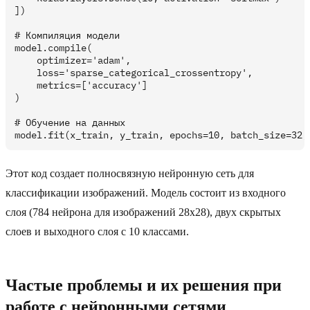
])

# Компиляция модели

model.compile(

    optimizer='adam',

    loss='sparse_categorical_crossentropy',

    metrics=['accuracy']

)

# Обучение на данных

Этот код создает полносвязную нейронную сеть для
классификации изображений. Модель состоит из входного
слоя (784 нейрона для изображений 28x28), двух скрытых
слоев и выходного слоя с 10 классами.
Частые проблемы и их решения при
работе с нейронными сетями