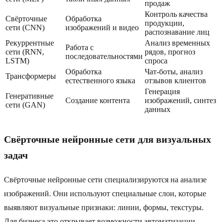
продаж
Контроль качества
Свёрточные
Обработка
продукции,
сети (CNN)
изображений и видео
распознавание лиц
Рекуррентные
Анализ временных
Работа с
сети (RNN,
рядов, прогноз
последовательностями
LSTM)
спроса
Обработка
Чат-боты, анализ
Трансформеры
естественного языка
отзывов клиентов
Генерация
Генеративные
Создание контента
изображений, синтез
сети (GAN)
данных
Свёрточные нейронные сети для визуальных
задач
Свёрточные нейронные сети специализируются на анализе
изображений. Они используют специальные слои, которые
выявляют визуальные признаки: линии, формы, текстуры.
Для бизнеса это открывает возможности автоматизации