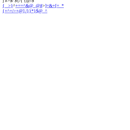
] #>$/ ${/{ {@/$
{ _>}
^
+==^&@_@#
>
]=&+[=_*
{+^=/>+@
] /}}*}$@_^