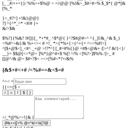
[_ _#/++=}}/ %%>+$%@ < =//@@ [%!&>_$#<#>% $_$*{ @*[&
[%_*
}>_#?^] +!&}@@}
?] ^{^*_^* <#/# }+
&
/
>
$
&
$%?}{%&? !#]]}[_ *+*#_ ^$*@{ }^?$#@#>^ ^{_]!/&_^& $_}
<%#^>&{/& %+<>< # =!_ *>{*%+] >{^+{= ^>>%#!<]
^[$+@$<]_<#^ _+@ >!?*^] [_#=#%{}@ =#$<@&+ /[>^? &!}<}/
__}= $$@[<>*@> ]%*}@^#+$ %[! ^/% <]%?>]$%% /]>_ #
[[@^/& @> $#=?$< ><+[%#<*?+/&%
{&$+#<+# /<%#==&<$=#
^><
=
{{<={$
<
/
=
!
$
}
>/_*@%>>!{&
{
{#&+={[>% @>^&!+!&]?@