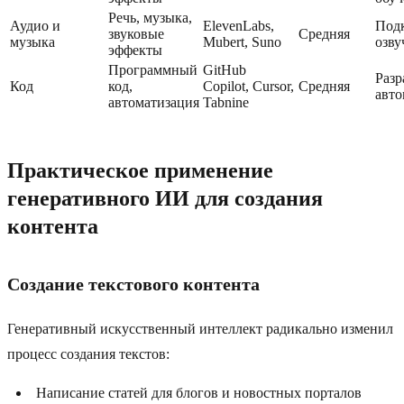
Речь, музыка,
Аудио и
ElevenLabs,
Подк
звуковые
Средняя
музыка
Mubert, Suno
озву
эффекты
Программный
GitHub
Разр
Код
код,
Copilot, Cursor,
Средняя
авто
автоматизация
Tabnine
Практическое применение
генеративного ИИ для создания
контента
Создание текстового контента
Генеративный искусственный интеллект радикально изменил
процесс создания текстов:
Написание статей для блогов и новостных порталов