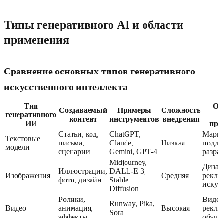
Типы генеративного AI и области
применения
Сравнение основных типов генеративного
искусственного интеллекта
Тип
О
Создаваемый
Примеры
Сложность
генеративного
контент
инструментов
внедрения
ИИ
пр
Статьи, код,
ChatGPT,
Марк
Текстовые
письма,
Claude,
Низкая
подд
модели
сценарии
Gemini, GPT-4
разр
Midjourney,
Диза
Иллюстрации,
DALL-E 3,
Изображения
Средняя
рекл
фото, дизайн
Stable
иску
Diffusion
Ролики,
Вид
Runway, Pika,
Видео
анимация,
Высокая
рекл
Sora
эффекты
обуч