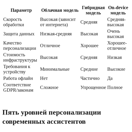
Гибридная
On-device
Параметр
Облачная модель
модель
модель
Скорость
Высокая (зависит
Средняя-
Средняя
обработки
от интернета)
высокая
Очень
Защита данных
Низкая-средняя
Высокая
высокая
Качество
Хорошее-
Отличное
Хорошее
персонализации
отличное
Стоимость
Высокая
Средняя
Низкая
инфраструктуры
Требования к
Минимальные
Средние
Высокие
устройству
Работа офлайн
Нет
Частично
Да
Соответствие
Сложное
Упрощенное
Полное
GDPR/законам
Пять уровней персонализации
современных ассистентов