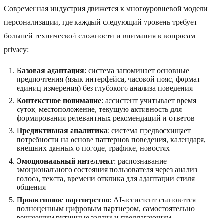
Современная индустрия движется к многоуровневой модели
персонализации, где каждый следующий уровень требует
большей технической сложности и внимания к вопросам
privacy:
Базовая адаптация
: система запоминает основные
предпочтения (язык интерфейса, часовой пояс, формат
единиц измерения) без глубокого анализа поведения
Контекстное понимание
: ассистент учитывает время
суток, местоположение, текущую активность для
формирования релевантных рекомендаций и ответов
Предиктивная аналитика
: система предвосхищает
потребности на основе паттернов поведения, календаря,
внешних данных о погоде, трафике, новостях
Эмоциональный интеллект
: распознавание
эмоционального состояния пользователя через анализ
голоса, текста, времени отклика для адаптации стиля
общения
Проактивное партнерство
: AI-ассистент становится
полноценным цифровым партнером, самостоятельно
решающим рутинные задачи и предлагающим