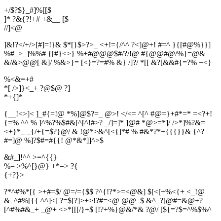
+/$?$}_#]%[[$
]* ?&{?!+# +&__ [$
/
/
]
<
@
]&!?</+/>[#]=!}& $*[}$>?>_ <+!={/^^ ?<]@+! #=^ }{[#@%}}]
%#_>_]%%# {[#}<>} %+#@@@$#/?/!@ #{@@#@/%}=@&
&/&>@@[ &]/ %&>}= [<}=?=#% &} /]?/ *[[ &?[&&#{=?% +<}
%<&=+#
*[ />]}<_+ ?@$@ ?]
*
+
{
]
*
{__!<>]< ]_#{=!@ *%]@$?=_ @>! </<= ^[^ #@=}+#*=* =<?+!
{=% ^^ % ]^%?%$#&[^[^!#>? _/]=]* ]@# *@>=*]/ />*]%?&=
<+}*_ _{/+{=$?}@/ & !@*>&^[<{]*# % #&*?*+{{{}}& {^?
#=]@ %]?$#=#{{! @*&*]]^>$
&#_]!^^ >=^{{}
%= >%^[}@} +*=> ?{
{
+
?
}
>
?*^#%*[{ >+#=$/ @=/={$$ ?^{!?*>=<@&] $[<[+%<{+ <_!@
&_^#%[{{ ^^]<[ ?=$[?]>+>!?#=<@ @@_$ &^_?[@#=&@+?
[^#%#&_+ _@+ <>*[[[/}+$ [!?+%}@&/*& ?@/ [${=?$=^%$%^