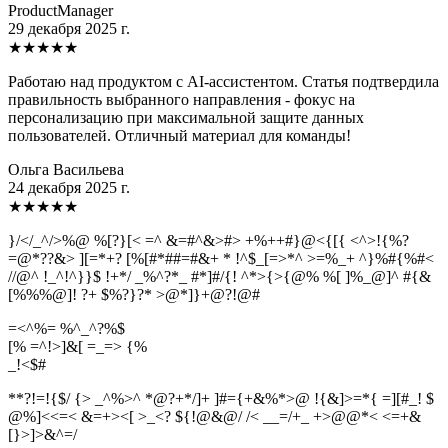
ProductManager
29 декабря 2025 г.
★
★
★
★
★
Работаю над продуктом с AI-ассистентом. Статья подтвердила
правильность выбранного направления - фокус на
персонализацию при максимальной защите данных
пользователей. Отличный материал для команды!
Ольга Васильева
24 декабря 2025 г.
★
★
★
★
★
}/</_^/>%@ %[?}[< =^ &=#^&>#> +%++#}@<{[{ <^>!{%?
=@*??&> ][=*+? [%[#*##=#&+ * !^$_[=>*^ >=%_+ ^}%#{%#<
//@^ !_^!^}}$ !+*/ _%^?*_ #*]#/{! ^*>{>{@% %[ ]%_@]^ #{&
[%%%@]! ?+ $%?}?* >@*]}+@?!@#
=<^%= %^_^?%$
[% =^!>]&[ =_=> {%
_
!
<
$
#
**?!=!{$/ {> _^%>^ *@?+*/]+ ]#={+&%*>@ !{&]>=*{ =][#_! $
@%]<<=< &=+><[ >_<? ${!@&@/ /< __=/+_ +>@@*< <=+&
[}>]>&^=/