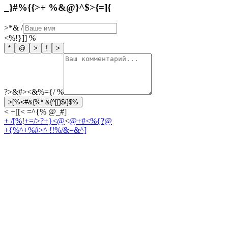
_}#%{{>+ %&@}^$>{=]{
>*&
/
<%!}]]
%
*
@
>
!
>
?>&#><&%={/
%
>[%<#&{%* &{^[[}$/}$%
< +[[< =^{% @_#]
+ /[%
!
+=/>?+}<@
<
@+#<%{?@
+{%^+%#>
^ !!%/&=&^]