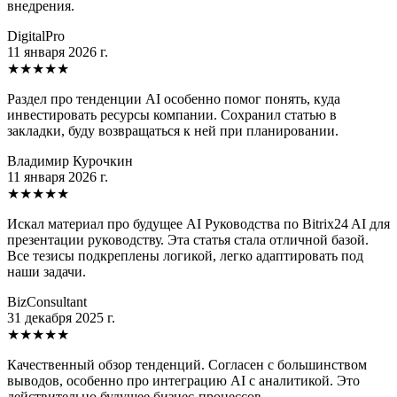
внедрения.
DigitalPro
11 января 2026 г.
★
★
★
★
★
Раздел про тенденции AI особенно помог понять, куда
инвестировать ресурсы компании. Сохранил статью в
закладки, буду возвращаться к ней при планировании.
Владимир Курочкин
11 января 2026 г.
★
★
★
★
★
Искал материал про будущее AI Руководства по Bitrix24 AI для
презентации руководству. Эта статья стала отличной базой.
Все тезисы подкреплены логикой, легко адаптировать под
наши задачи.
BizConsultant
31 декабря 2025 г.
★
★
★
★
★
Качественный обзор тенденций. Согласен с большинством
выводов, особенно про интеграцию AI с аналитикой. Это
действительно будущее бизнес-процессов.