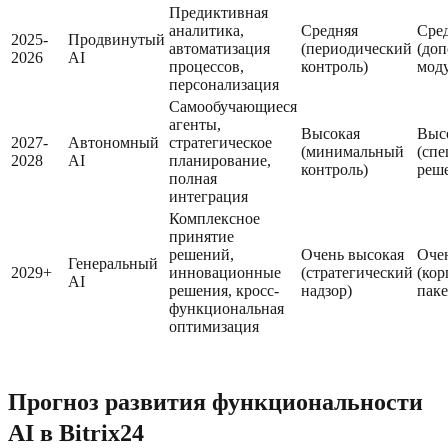
Предиктивная
аналитика,
Средняя
Сре
2025-
Продвинутый
автоматизация
(периодический
(до
2026
AI
процессов,
контроль)
мод
персонализация
Самообучающиеся
агенты,
Высокая
Выс
2027-
Автономный
стратегическое
(минимальный
(сп
2028
AI
планирование,
контроль)
реш
полная
интеграция
Комплексное
принятие
решений,
Очень высокая
Оче
Генеральный
2029+
инновационные
(стратегический
(ко
AI
решения, кросс-
надзор)
паке
функциональная
оптимизация
Прогноз развития функциональности
AI в Bitrix24