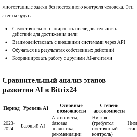
многоэтапные задачи без постоянного контроля человека. Эти
агенты будут:
Самостоятельно планировать последовательность
действий для достижения цели
Взаимодействовать с внешними системами через API
Обучаться на результатах собственных действий
Координировать работу с другими AI-агентами
Сравнительный анализ этапов
развития AI в Bitrix24
Основные
Степень
Период
Уровень AI
возможности
автономности
Автоответы,
Низкая
2023-
базовая
(требуется
Низк
Базовый AI
2024
аналитика,
постоянный
стан
рекомендации
контроль)