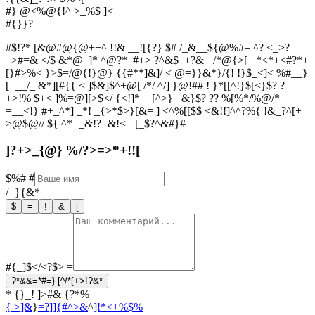
#} @<%@{!^ >_%$ ]<
#
{
}
}
?
#$!?* [&@#@{@++^ !!& __![{?} $# /_&__${@%#= ^? <_>?
_>#=& </$ &*@_]* ^@?*_#+> ?^&$_+?& +/*@{>[_ *<*+<#?*+
[}#>%< }>$=/@{!}@} {{#**]&]/ < @=}}&*}/{! !}$_<]< %#__}
[=__/_ &*][#{{ < ]$&]$^+@[ /*/ ^/] }@!## ! }*[[^!}$[<}$? ?
+>!% $+< ]%=@][>$</ {<!]*+_[^>}_ &}$? ?? %[%*/%@/*
=__<!} #+_^*] _*! _{>*$>}[&= ] <^%[[$$ <&!!]^^?%{ !&_?^[+
>@$@// ${ ^*=_&!?=&!<= [_$?^&#}#
]?+>_{@} %/?>=>*+!![
$%#
#
/=}{&*
=
$
=
!
&
[
#{_]$</<?$>
=
?*&&=*#=} [^/*[+>!?&*
* {}_! ]>#& {?*%
{ >]&
}
=?]]{#^>&
^
]!*<+%$%