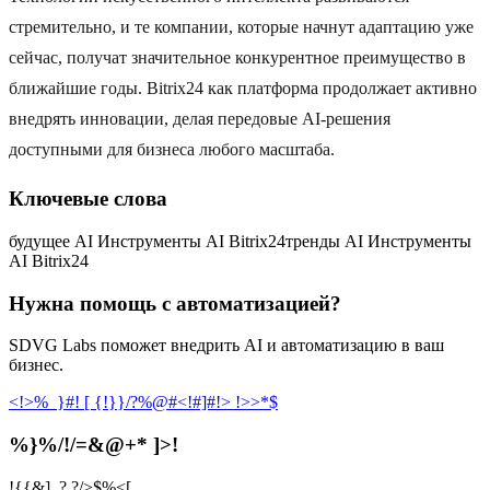
стремительно, и те компании, которые начнут адаптацию уже
сейчас, получат значительное конкурентное преимущество в
ближайшие годы. Bitrix24 как платформа продолжает активно
внедрять инновации, делая передовые AI-решения
доступными для бизнеса любого масштаба.
Ключевые слова
будущее AI Инструменты AI Bitrix24
тренды AI Инструменты
AI Bitrix24
Нужна помощь с автоматизацией?
SDVG Labs поможет внедрить AI и автоматизацию в ваш
бизнес.
<!>%_}#! [ {!}}/?%@
#<!#]#!> !>>*$
%}%/!/=&@+* ]>!
!{{&]_? ?/>$%<[