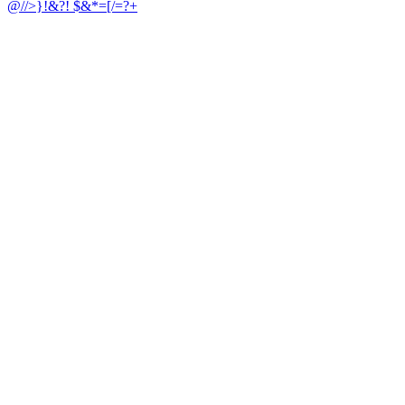
@//>}!&?
! $&*=[/=?+