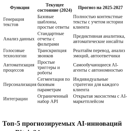
Текущее
Функция
Прогноз на 2025-2027
состояние (2024)
Базовые
Полностью контекстные
Генерация
шаблоны,
тексты с учетом истории
текстов
простые ответы
клиента
Стандартные
Предиктивная аналитика,
Анализ данных
отчеты с
автоматические инсайты
фильтрами
Голосовые
Транскрипция
Реалтайм перевод, анализ
технологии
звонков
эмоций, автоответчики
Простые
Автоматизация
Самообучающиеся AI-
триггеры и
процессов
агенты с автономностью
роботы
Сегментация по
Индивидуальные
Персонализация
базовым
стратегии для каждого
параметрам
клиента
Ограниченный
Открытая экосистема с AI-
Интеграции
набор API
маркетплейсом
Топ-5 прогнозируемых AI-инноваций