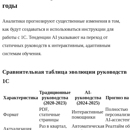
годы
Аналитики прогнозируют существенные изменения в том,
как будут создаваться и использоваться инструкции для
работы с 1C. Тенденции AI указывают на переход от
статичных руководств к интерактивным, адаптивным
системам обучения.
Сравнительная таблица эволюции руководств
1C
Традиционные
AI-
Характеристика
руководства
руководства
Прогноз на 
(2020-2023)
(2024-2025)
PDF,
Полностью
Интерактивные
Формат
статичные
персонализ
помощники
страницы
AI-ассистен
Раз в квартал,
Автоматическая
Реалтайм о
Актуализация