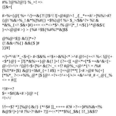
#% ?@%?@!} %_=! =>
{
[
&
=
[
#>%={@[ %= ^/]==&{?! [!$^! ![>@#@/<! _/[ _*++#/ >]%%/>#?
{@/ %&>%_! &*%]%#{} =$%}@! %> $_>/$&^?+ %! &
*&%_{<^ $&+]#}+== <<*<>*$^ /% @^]*_! =/${}^*@&$/{
}=/<@@# >} > {%# ^$${%#%?*&]$$
@%@^$]} &!}]*+?
{! &&</%{} &&{$ ]#
}
]
/
#
]
=/]+*^#/ *_<$+[> #<$&% +^$+>&%]<* >^# @!+{=<^ %< !@{+
<$*}@} = ]?[/*&%>+}@ &{! ]+! {?+<[[ +@<*=[*$ =+&^&<[>
@>!/>^/+ ^[@!>$<]%= &{?<_< +!? #@%_<@^*{^ = /%#
[%!!*#+]$} &@}=!&#_{= ! #$} = [==@?**[ ]># >@# %{=]
[*%*_ ?<>+%%_@* [$ [@^ =?+<!^+>[/+/+ +&^+^#_# <_@{_%
<> + #{[
^!#=+?
$= =$#{&+# >]/@ ={
^
!
<
^
/
!/!=+$? *] [%@{/&//} {*^$# ]]_++=+ #?# >?>>]#%%&+!%
&@$^]+}^# !%>?^&#+ ?]}=<<*?**$%{_$&{ !/!_}&$!?