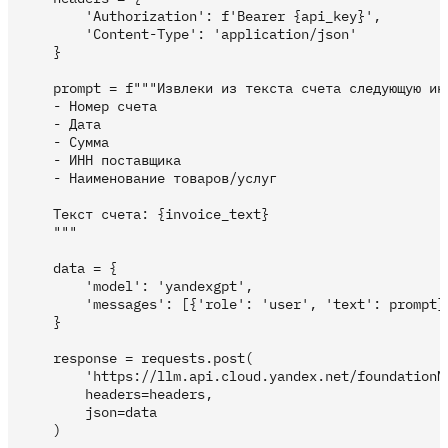
        'Authorization': f'Bearer {api_key}',

        'Content-Type': 'application/json'

    }

    prompt = f"""Извлеки из текста счета следующую инф
    - Номер счета

    - Дата

    - Сумма

    - ИНН поставщика

    - Наименование товаров/услуг

    Текст счета: {invoice_text}

    """

    data = {

        'model': 'yandexgpt',

        'messages': [{'role': 'user', 'text': prompt}]
    }

    response = requests.post(

        'https://llm.api.cloud.yandex.net/foundationMo
        headers=headers,

        json=data

    )
