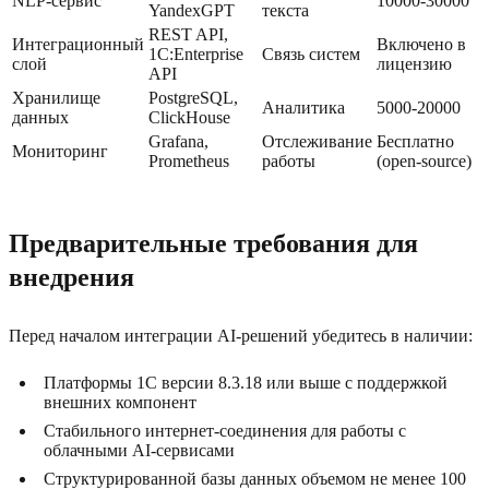
NLP-сервис
10000-30000
YandexGPT
текста
REST API,
Интеграционный
Включено в
1C:Enterprise
Связь систем
слой
лицензию
API
Хранилище
PostgreSQL,
Аналитика
5000-20000
данных
ClickHouse
Grafana,
Отслеживание
Бесплатно
Мониторинг
Prometheus
работы
(open-source)
Предварительные требования для
внедрения
Перед началом интеграции AI-решений убедитесь в наличии:
Платформы 1C версии 8.3.18 или выше с поддержкой
внешних компонент
Стабильного интернет-соединения для работы с
облачными AI-сервисами
Структурированной базы данных объемом не менее 100