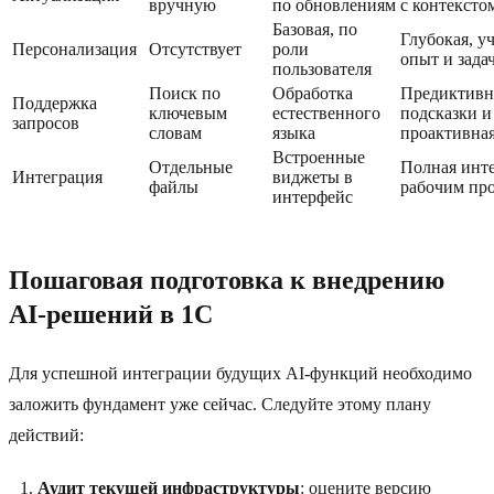
вручную
по обновлениям
с контексто
Базовая, по
Глубокая, у
Персонализация
Отсутствует
роли
опыт и зада
пользователя
Поиск по
Обработка
Предиктив
Поддержка
ключевым
естественного
подсказки и
запросов
словам
языка
проактивна
Встроенные
Отдельные
Полная инте
Интеграция
виджеты в
файлы
рабочим пр
интерфейс
Пошаговая подготовка к внедрению
AI-решений в 1C
Для успешной интеграции будущих AI-функций необходимо
заложить фундамент уже сейчас. Следуйте этому плану
действий:
Аудит текущей инфраструктуры
: оцените версию