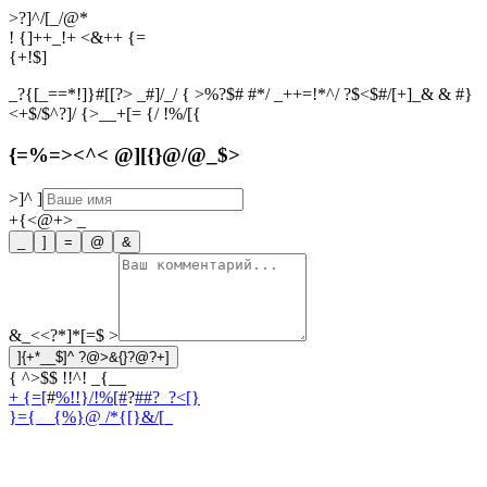
>?]^/[_/@*
! {]++_!+ <&++ {=
{
+
!
$
]
_?{[_==*!]}#[[?> _#]/_/ { >%?$# #*/ _++=!*^/ ?$<$#/[+]_& & #}
<+$/$^?]/ {>__+[= {/ !%/[{
{=%=><^< @][{}@/@_$>
>]^
]
+{<@+>
_
_
]
=
@
&
&_<<?*]*[=$
>
]{+*__$]^ ?@>&{}?@?+]
{ ^>$$ !!^! _{__
+ {=[
#
%!!}/!%[#
?
##?_?<[}
}={__{%}
@ /*{[}&/[_