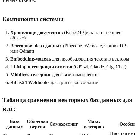
точных ответов:
Компоненты системы
Хранилище документов
(Bitrix24 Диск или внешнее
облако)
Векторная база данных
(Pinecone, Weaviate, ChromaDB
или Qdrant)
Embedding-модель
для преобразования текста в векторы
LLM для генерации ответов
(GPT-4, Claude, GigaChat)
Middleware-сервис
для связи компонентов
Bitrix24 Webhooks
для триггеров событий
Таблица сравнения векторных баз данных для
RAG
База
Облачная
Макс.
Самохостинг
Особен
данных
версия
векторов
Простая инт