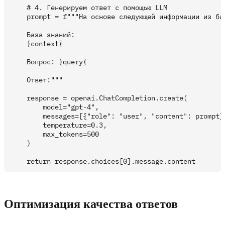
    # 4. Генерируем ответ с помощью LLM

    prompt = f"""На основе следующей информации из ба
    База знаний:

    {context}

    Вопрос: {query}

    Ответ:"""

    response = openai.ChatCompletion.create(

        model="gpt-4",

        messages=[{"role": "user", "content": prompt}]
        temperature=0.3,

        max_tokens=500

    )

Оптимизация качества ответов