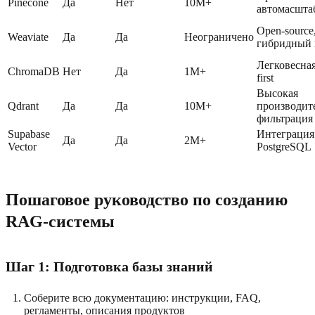
Pinecone
Да
Нет
10M+
автомасшта
Open-source
Weaviate
Да
Да
Неограничено
гибридный 
Легковесная
ChromaDB
Нет
Да
1M+
first
Высокая
Qdrant
Да
Да
10M+
производит
фильтрация
Supabase
Интеграция
Да
Да
2M+
Vector
PostgreSQL
Пошаговое руководство по созданию
RAG-системы
Шаг 1: Подготовка базы знаний
Соберите всю документацию: инструкции, FAQ,
регламенты, описания продуктов