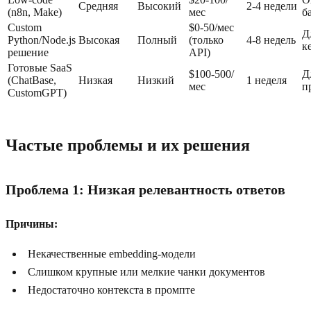
Средняя
Высокий
2-4 недели
(n8n, Make)
мес
б
Custom
$0-50/мес
Д
Python/Node.js
Высокая
Полный
(только
4-8 недель
к
решение
API)
Готовые SaaS
$100-500/
Д
(ChatBase,
Низкая
Низкий
1 неделя
мес
п
CustomGPT)
Частые проблемы и их решения
Проблема 1: Низкая релевантность ответов
Причины:
Некачественные embedding-модели
Слишком крупные или мелкие чанки документов
Недостаточно контекста в промпте