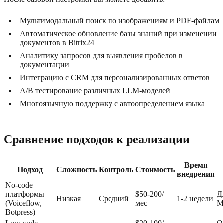
Мультимодальный поиск по изображениям и PDF-файлам
Автоматическое обновление базы знаний при изменении
документов в Bitrix24
Аналитику запросов для выявления пробелов в
документации
Интеграцию с CRM для персонализированных ответов
A/B тестирование различных LLM-моделей
Многоязычную поддержку с автоопределением языка
Сравнение подходов к реализации
Время
Подход
Сложность
Контроль
Стоимость
внедрения
No-code
платформы
$50-200/
Д
Низкая
Средний
1-2 недели
(Voiceflow,
мес
M
Botpress)
Low-code
$20-100/
О