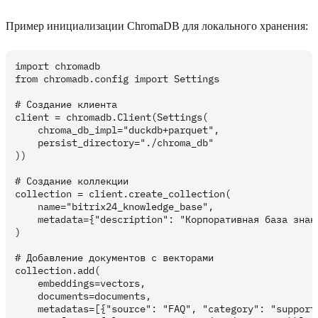
Пример инициализации ChromaDB для локального хранения:
import chromadb

from chromadb.config import Settings

# Создание клиента

client = chromadb.Client(Settings(

    chroma_db_impl="duckdb+parquet",

    persist_directory="./chroma_db"

))

# Создание коллекции

collection = client.create_collection(

    name="bitrix24_knowledge_base",

    metadata={"description": "Корпоративная база знани
)

# Добавление документов с векторами

collection.add(

    embeddings=vectors,

    documents=documents,

    metadatas=[{"source": "FAQ", "category": "support"