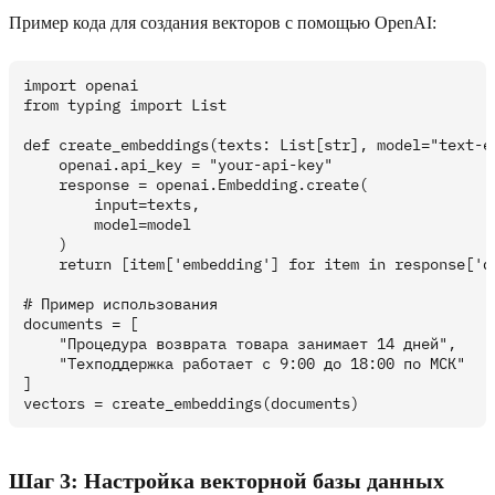
Пример кода для создания векторов с помощью OpenAI:
import openai

from typing import List

def create_embeddings(texts: List[str], model="text-em
    openai.api_key = "your-api-key"

    response = openai.Embedding.create(

        input=texts,

        model=model

    )

    return [item['embedding'] for item in response['da
# Пример использования

documents = [

    "Процедура возврата товара занимает 14 дней",

    "Техподдержка работает с 9:00 до 18:00 по МСК"

]

Шаг 3: Настройка векторной базы данных