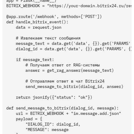
app = Flask(__name__)

BITRIX_WEBHOOK = "https://your-domain.bitrix24.ru/rest
@app.route('/webhook', methods=['POST'])

def handle_bitrix_event():

    data = request.json

    # Извлекаем текст сообщения

    message_text = data.get('data', {}).get('PARAMS', 
    dialog_id = data.get('data', {}).get('PARAMS', {})
    if message_text:

        # Получаем ответ от RAG-системы

        answer = get_rag_answer(message_text)

        # Отправляем ответ в чат Bitrix24

        send_message_to_bitrix(dialog_id, answer)

    return jsonify({"status": "ok"})

def send_message_to_bitrix(dialog_id, message):

    url = BITRIX_WEBHOOK + "im.message.add.json"

    payload = {

        "DIALOG_ID": dialog_id,

        "MESSAGE": message
