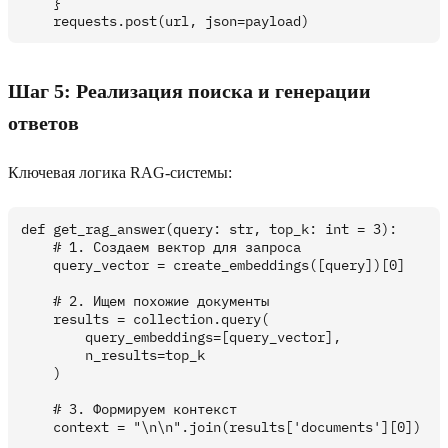
    }

Шаг 5: Реализация поиска и генерации
ответов
Ключевая логика RAG-системы:
def get_rag_answer(query: str, top_k: int = 3):

    # 1. Создаем вектор для запроса

    query_vector = create_embeddings([query])[0]

    # 2. Ищем похожие документы

    results = collection.query(

        query_embeddings=[query_vector],

        n_results=top_k

    )

    # 3. Формируем контекст

    context = "\n\n".join(results['documents'][0])
