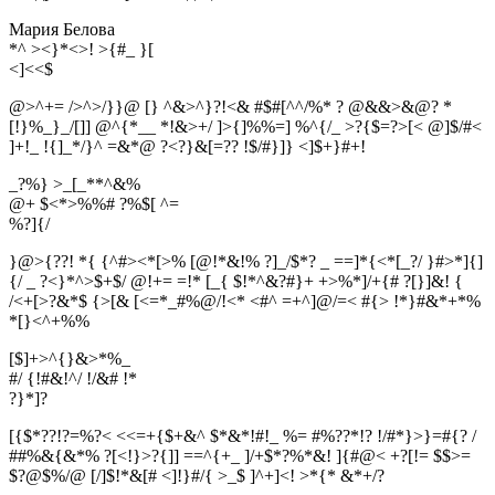
Мария Белова
*^ ><}*<>! >{#_ }[
<
]
<
<
$
@>^+= />^>/}}@ [} ^&>^}?!<& #$#[^^/%* ? @&&>&@? *
[!}%_}_/[]] @^{*__ *!&>+/ ]>{]%%=] %^{/_ >?{$=?>[< @]$/#<
]+!_ !{]_*/}^ =&*@ ?<?}&[=?? !$/#}]} <]$+}#+!
_?%} >_[_**^&%
@+ $<*>%%# ?%$[ ^=
%
?
]
{
/
}@>{??! *{ {^#><*[>% [@!*&!% ?]_/$*? _ ==]*{<*[_?/ }#>*]{]
{/ _ ?<}*^>$+$/ @!+= =!* [_{ $!*^&?#}+ +>%*]/+{# ?[}]&! {
/<+[>?&*$ {>[& [<=*_#%@/!<* <#^ =+^]@/=< #{> !*}#&*+*%
*[}<^+%%
[$]+>^{}&>*%_
#/ {!#&!^/ !/&# !*
?
}
*
]
?
[{$*??!?=%?< <<=+{$+&^ $*&*!#!_ %= #%??*!? !/#*}>}=#{? /
##%&{&*% ?[<!}>?{]] ==^{+_ ]/+$*?%*&! ]{#@< +?[!= $$>=
$?@$%/@ [/]$!*&[# <]!}#/{ >_$ ]^+]<! >*{* &*+/?