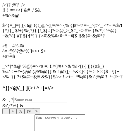
/>}? @]/+/>
![ !_=^<<{ &#+/ $&
+
%
>
&
@
$<{=_]=[ ]}!!@ !{!_@^{[/=/=^ {% {]#></ =+_^]#<_ <*+ =/$?!
}*}}_ $!+}%{?}{ [!_$] #]?<>@_>_$#_ <>!!% }&/*}!^^@}
=&/^]} #]}${/[*}} {>#]&%#>#=* =#[$_$&{#=&@*?
>$_=#% ##
^= @]^?@^% ]>>+ $>
+
#
>
=
$
_>*]*&@ %@}=><# =! !!/^]/#+ >& %!<[{{ ]]}{#$_}
%#/=>+#+@@ @$%@{[!& ! @?]}=^&<]< }^<=!<<{$ =/]{+
<%_}{ ?+$#@+$@ &$/}}$/>> ! >++_*%@}& ^@@[!_/+@+?
^}}<@/_} ]{>+^+[=//>
&=[
?
&?}*%{
&
=
+
%
@
>