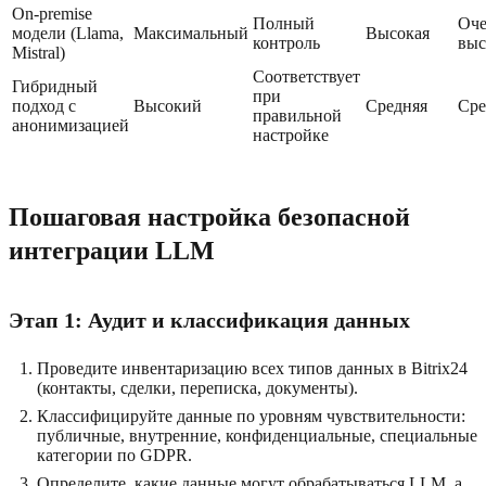
On-premise
Полный
Оче
модели (Llama,
Максимальный
Высокая
контроль
выс
Mistral)
Соответствует
Гибридный
при
подход с
Высокий
Средняя
Сре
правильной
анонимизацией
настройке
Пошаговая настройка безопасной
интеграции LLM
Этап 1: Аудит и классификация данных
Проведите инвентаризацию всех типов данных в Bitrix24
(контакты, сделки, переписка, документы).
Классифицируйте данные по уровням чувствительности:
публичные, внутренние, конфиденциальные, специальные
категории по GDPR.
Определите, какие данные могут обрабатываться LLM, а