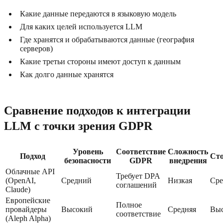
Какие данные передаются в языковую модель
Для каких целей используется LLM
Где хранятся и обрабатываются данные (география
серверов)
Какие третьи стороны имеют доступ к данным
Как долго данные хранятся
Сравнение подходов к интеграции
LLM с точки зрения GDPR
Уровень
Соответствие
Сложность
Подход
Ст
безопасности
GDPR
внедрения
Облачные API
Требует DPA
(OpenAI,
Средний
Низкая
Сре
соглашений
Claude)
Европейские
Полное
провайдеры
Высокий
Средняя
Выс
соответствие
(Aleph Alpha)