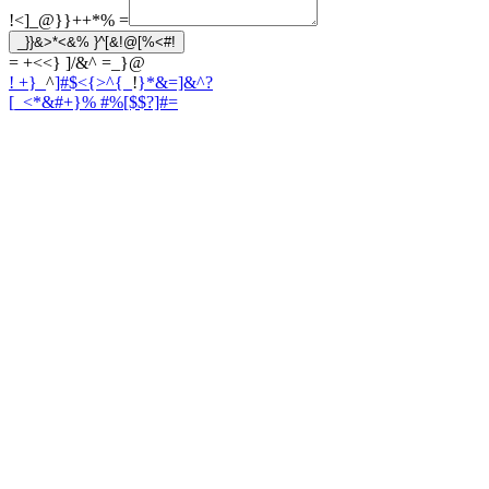
!<]_@}}++*%
=
_}}&>*<&% }^[&!@[%<#!
= +<<} ]/&^ =_}@
! +}_
^
]#$<{>^{_
!
}*&=]&^?
[_<*&#+}
% #%[$$?]#=