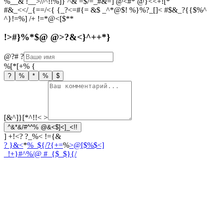
%__& !__>//^!!%]} ^& =$/=_#&=] @<#* @}<<+![*
#&_<</_{==/<{ {_?<=#{= &$ _^*@$! %}%?_[]< #$&_?{{$%^
^}!=%] /+ !=*@<[$**
!>#}%*$@ @>?&<}^++*}
@?#
?
%[*[+%
{
?
%
*
%
$
[&^]}[*^!!<
>
^&*&/#^^% @&<$]<]_<!!
] +!<? ?_%< !={&
? }&<
*
%_${/?{+=
%
>@[$%$<]
_!+}#^%/
@ #_{$_$}{/