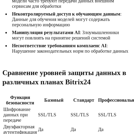
модели часто требуют передачи данных внешним
сервисам для обработки
Неконтролируемый доступ к обучающим данным
:
Данные для обучения моделей могут содержать
персональную информацию
Манипуляция результатами AI
: Злоумышленники
могут повлиять на принятие решений системой
Несоответствие требованиям комплаенс AI
:
Нарушение законодательных норм по обработке данных
Сравнение уровней защиты данных в
различных планах Bitrix24
Функция
Базовый
Стандарт
Профессиональ
безопасности
Шифрование
данных при
SSL/TLS
SSL/TLS
SSL/TLS
передаче
Двухфакторная
Да
Да
Да
аутентификация