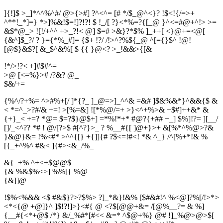
]{!]$ >_]*^^%^#/ @>{>#] ?^<^= [# */$_@^<}? !$<!{/=>+
^**!_*]=} *>]%&!$=!]?!?! $ !_/[ ?}<*%=?{[_@ }^<=#@+^!> >=
&$*@_> ![!/+^^ +>_?!< @] $=# >&}?*$% ]_++[ <}@+=<@[
{&^]$_?/ ? }={*%_#]= {$+ !?/ /!>^?%${_@ ^[={}$^ !@!
[@$}&$?[ &_$^&%[ $ {{ }@<? >_!&&>{[&
!*/>!?< +]#$#^=
>@ [<=%}># /?&? @_
$
&
/
+
=
{%^/?+%= ^>#%+[/ ]*{?_ ]_@=>]_^^& =&# ]$&%&*}^&&{$ &
< *=^_>?#/& +=! >[%=&] ![*%@/=+ >}<^+%>& +$#]++&* &
{+}_< +=? *@= $=?$}@$+] =*%!*+* #@?{+## +_] $%]!?= ][__/
[]/_<^?? *# ! @/[?>$ #[^?}>_ ? %__#{[ ]@+}>+ &[%*^%@>?&
}&@}&= !%<#* >^^{[} +{]]{# ?$<=!#<! *& ^_} /^[%+*!& %
[{_+^%^ #&< ]{#><&_/%_
&{_+% ^+<+$@@$
{& %&$%<>] %%[{ %@
{
&
]
]
@
!$%<%&& <$ #&$}?>?$%> ?]_*&}!&% [$#&#!^ %<@]?%[/!>*>
<*<{@ +@]}^ ]$!?!]>}<#{ @ <?$[@@+&= /[@%__?= & %]
{__#{<*+@$ /*} &/_%#*[#<< &=* ^$@+%} @# !]_%@>@>$[