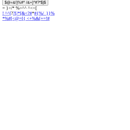
$@=&!}%#^ /&+]^#?*$}$
= }>/* %>^^ ^<<[
! ^^[
?
?[/*[&<?#
*
#{%/_}}%
*%#[<@=[
{ <+%&[+=!#