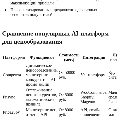
максимизации прибыли
Персонализированные предложения для разных
сегментов покупателей
Сравнение популярных AI-платформ
для ценообразования
Стоимость
Л
Платформа
Функционал
Интеграции
(мес.)
все
Динамическое
ценообразование,
От 50000
Кру
Competera
мониторинг
50+ платформ
руб.
рите
конкурентов, AI
промо-акции
Отслеживание
WooCommerce,
Мал
цен конкурентов,
От 5000
Prisync
Shopify,
сред
автоматические
руб.
Magento
бизн
правила
Мониторинг цен,
От 8000
API, email-
Онл
Price2Spy
отчеты, API
руб.
оповещения
мага