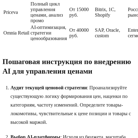
Полный цикл
управления
От 15000
Bitrix, 1C,
Росс
Priceva
ценами, анализ
руб.
Shopify
рын
промо
AI-оптимизация,
От 40000
SAP, Oracle,
Enter
Omnia Retail
стратегии
руб.
custom
сегм
ценообразования
Пошаговая инструкция по внедрению
AI для управления ценами
Аудит текущей ценовой стратегии
: Проанализируйте
существующую логику формирования цен, наценки по
категориям, частоту изменений. Определите товары-
локомотивы, чувствительные к цене позиции и товары с
высокой маржой.
Выбор AI-платформы
: Исходя из бюджета, масштаба