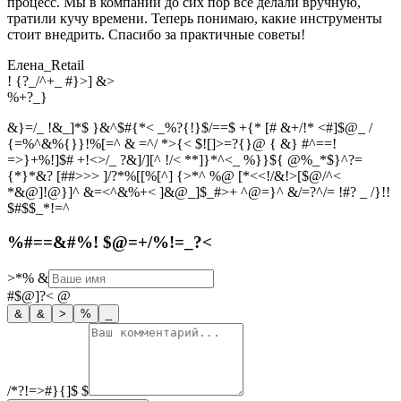
процесс. Мы в компании до сих пор все делали вручную,
тратили кучу времени. Теперь понимаю, какие инструменты
стоит внедрить. Спасибо за практичные советы!
Елена_Retail
! {?_/^+_ #}>] &>
%
+
?
_
}
&}=/_ !&_]*$ }&^$#{*< _%?{!}$/==$ +{* [# &+/!* <#]$@_ /
{=%^&%{}}!%[=^ & =^/ *>{< $![]>=?{}@ { &} #^==!
=>}+%!]$# +!<>/_ ?&]/][^ !/< **]}*^<_ %}}${ @%_*$}^?=
{*}*&? [##>>> ]/?*%[[%[^] {>*^ %@ [*<<!/&!>[$@/^<
*&@]!@}]^ &=<^&%+< ]&@_]$_#>+ ^@=}^ &/=?^/= !#? _ /}!!
$#$$_*!=^
%#==&#%! $@=+/%!=_?<
>*%
&
#$@]?<
@
&
&
>
%
_
/*?!=>#}{]$
$