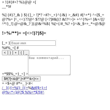
+ !{#{#+? %}@@ +[
_
_
*
!
#
%] {#}?_& } $}{]_> !]*? >#?<_+}^{/&} >_&#} #[^+*} ^<[$_=
@?%= ]^_<<}??@^ $??@ [<?]#&[{! &!?^>]+ +^^}%+^ [&+/{[/
^*/}_!] @=@&_? ]{@&^%${ %[={/#_%? +]/<&_$=+_*=@/$@
!>%/**}+ =[<>!}?}$]=
[_+
}
%#%_<[
#
<
}
+
{
_
+*$$%_=}_<]
>
$#{?]<&@* ]<#^*^&<]<=
= =$+@ #*=_ ]<#<
/ _]{
/
{=%[}_[{=
%
&#[$=}>!
@%<*<]@?
$ %%=*$?[#^