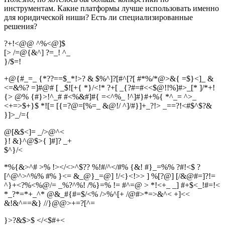
инструментам. Какие платформы лучше использовать именно
для юридической ниши? Есть ли специализированные
решения?
?+!<@@ ^%<@]$
[> /=@{&^] ?=_! ^_
}
/
$
=
!
+@{#_=_ {*??==$_*!>? & $%^]?[#^[?[ #*%/*@>&{ =$}<]_ &
<=&%? =]#@# [ _$![+{ *}/<!* ?+[ _{?#=#<<$@!!%]#>_[* ]/*+!
{> @% {#}>!^_# #<%&#]#{ =<^%_ !^]#}#+%{ *^_= ^>_
<+=>$+}$ *![= [{=?@=[%=_ &@!/ ^]/#}]+_?!> _==?!<#$^$?&
}]>_/={
@[&$<]= _/>@^<
}! &}^@$>{ ]#]? _+
$
^
}
/
<
*%{&>^# >% !></<>^$?? %!#/^</#% {&! #}_=%% ?#!<$ ?
[^@^>^%% #% }<= &_@}_=@] !/<}<!>> ] %[?@] [/&@#=]?!=
^}+<?%<%@/= _%?^%! /%}=% != #^=@ > *!<+_ _] #+$<_!#=!<
*_?*=*+_^* @&_#{#=$/<% />%^[+ /@#>*=>&^< +]<<
&!&^==&} //}@@>+=?[^=
}>?&$>$ </<$#+<