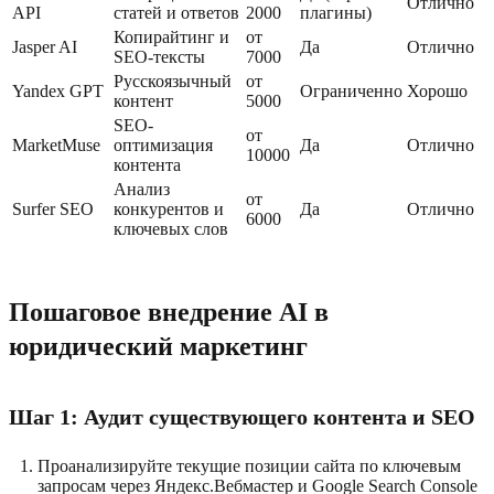
Отлично
API
статей и ответов
2000
плагины)
Копирайтинг и
от
Jasper AI
Да
Отлично
SEO-тексты
7000
Русскоязычный
от
Yandex GPT
Ограниченно
Хорошо
контент
5000
SEO-
от
MarketMuse
оптимизация
Да
Отлично
10000
контента
Анализ
от
Surfer SEO
конкурентов и
Да
Отлично
6000
ключевых слов
Пошаговое внедрение AI в
юридический маркетинг
Шаг 1: Аудит существующего контента и SEO
Проанализируйте текущие позиции сайта по ключевым
запросам через Яндекс.Вебмастер и Google Search Console